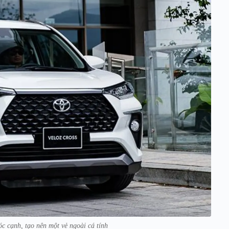
c cạnh, tạo nên một vẻ ngoài cá tính