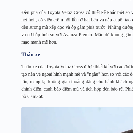
Đèn pha của Toyota Veloz Cross có thiết kế khác biệt s
nét hơn, có viền crôm nối liền ở hai bên và nắp capô, tạo
đèn sương mù xếp dọc và ốp gầm phía trước. Những đường 
và cơ bắp hơn so với Avanza Premio. Mặc dù khung gầm
mạo mạnh mẽ hơn.
Thân xe
Thân xe của Toyota Veloz Cross được thiết kế với các đườn
tạo nên vẻ ngoại hình mạnh mẽ và "ngầu" hơn so với các đ
lớn, mang lại không gian thoáng đãng cho hành khách ng
chỉnh điện, cảnh báo điểm mù và tích hợp đèn báo rẽ. Ph
bộ Cam360.