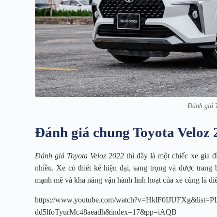
Đánh giá 
Đánh giá chung Toyota Veloz 
Đánh giá Toyota Veloz 2022
thì đây là một chiếc xe gia 
nhiều. Xe có thiết kế hiện đại, sang trọng và được trang 
mạnh mẽ và khả năng vận hành linh hoạt của xe cũng là đi
https://www.youtube.com/watch?v=HklF0IJUFXg&list
dd5lfoTyurMc48aeadh&index=17&pp=iAQB