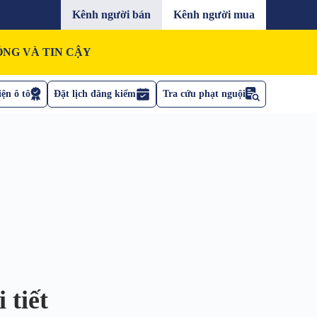
Kênh người bán
Kênh người mua
NG VÀ TIN CẬY
ện ô tô
Đặt lịch đăng kiểm
Tra cứu phạt nguội
 tiết