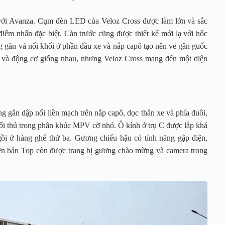
o với Avanza. Cụm đèn LED của Veloz Cross được làm lớn và sắc
 điểm nhấn đặc biệt. Cản trước cũng được thiết kế mới lạ với hốc
gân và nổi khối ở phần đầu xe và nắp capô tạo nên vẻ gân guốc
 và động cơ giống nhau, nhưng Veloz Cross mang đến một diện
g gân dập nổi liền mạch trên nắp capô, dọc thân xe và phía đuôi,
ối thủ trong phân khúc MPV cỡ nhỏ. Ô kính ở trụ C được lắp khá
ồi ở hàng ghế thứ ba. Gương chiếu hậu có tính năng gập điện,
iên bản Top còn được trang bị gương chào mừng và camera trong