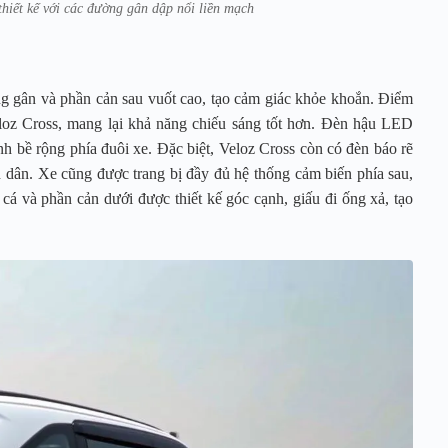
thiết kế với các đường gân dập nổi liền mạch
ng gân và phần cản sau vuốt cao, tạo cảm giác khỏe khoắn. Điểm
loz Cross, mang lại khả năng chiếu sáng tốt hơn. Đèn hậu LED
h bề rộng phía đuôi xe. Đặc biệt, Veloz Cross còn có đèn báo rẽ
h dân. Xe cũng được trang bị đầy đủ hệ thống cảm biến phía sau,
 cá và phần cản dưới được thiết kế góc cạnh, giấu đi ống xả, tạo