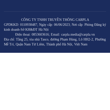
CÔNG TY TNHH TRUYỀN THÔNG CARPLA
GPDKKD: 0110938487; Ngày cấp: 06/06/2023; Nơi cấp: Phòng Đăng ký
kinh doanh-Sở KH&ĐT Hà Nội
Điện thoại: 0853603616; Email: carpla.media@carpla.vn
Địa chỉ: Tầng 25, tòa nhà Tasco, đường Phạm Hùng, Lô HH2-2, Phường
Mễ Trì, Quận Nam Từ Liêm, Thành phố Hà Nội, Việt Nam