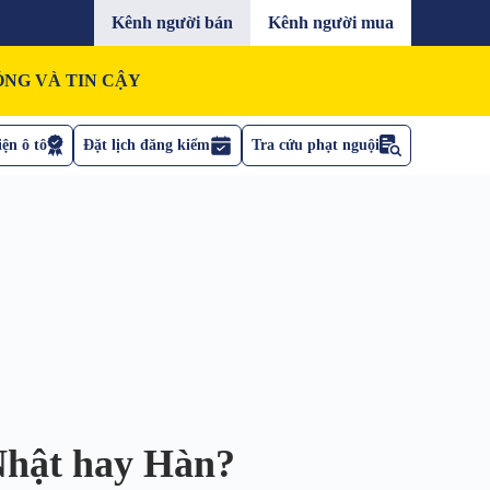
Kênh người bán
Kênh người mua
NG VÀ TIN CẬY
ện ô tô
Đặt lịch đăng kiểm
Tra cứu phạt nguội
 Nhật hay Hàn?