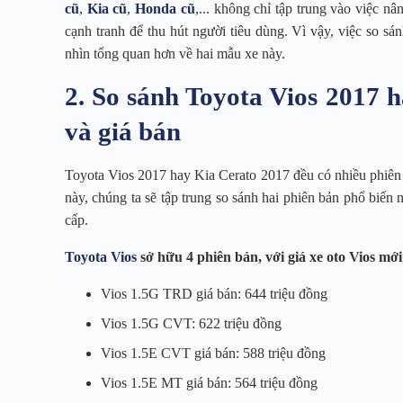
cũ
,
Kia cũ
,
Honda cũ
,... không chỉ tập trung vào việc n
cạnh tranh để thu hút người tiêu dùng. Vì vậy, việc so s
nhìn tổng quan hơn về hai mẫu xe này.
2. So sánh Toyota Vios 2017 
và giá bán
Toyota Vios 2017 hay Kia Cerato 2017 đều có nhiều phiên b
này, chúng ta sẽ tập trung so sánh hai phiên bản phổ biến 
cấp.
Toyota Vios
sở hữu 4 phiên bản, với giá xe oto Vios mới
Vios 1.5G TRD giá bán: 644 triệu đồng
Vios 1.5G CVT: 622 triệu đồng
Vios 1.5E CVT giá bán: 588 triệu đồng
Vios 1.5E MT giá bán: 564 triệu đồng