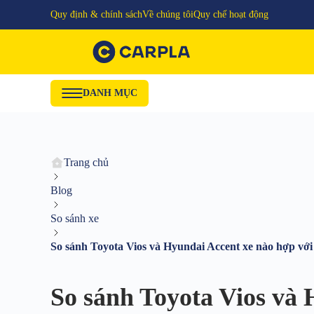
Quy định & chính sách
Về chúng tôi
Quy chế hoạt động
DANH MỤC
Trang chủ
Blog
So sánh xe
So sánh Toyota Vios và Hyundai Accent xe nào hợp với
So sánh Toyota Vios và 