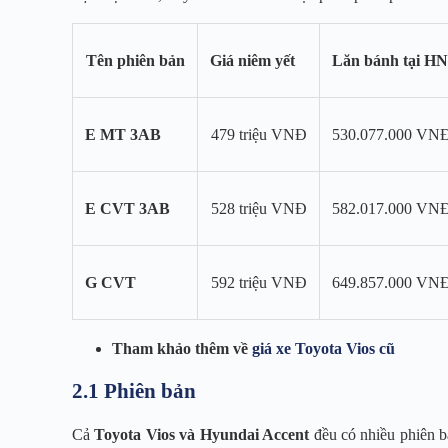
Tên phiên bản
Giá niêm yết
Lăn bánh tại HN
E MT 3AB
479 triệu VNĐ
530.077.000 VN
E CVT 3AB
528 triệu VNĐ
582.017.000 VN
G CVT
592 triệu VNĐ
649.857.000 VN
Tham khảo thêm về
giá xe Toyota Vios cũ
2.1 Phiên bản
Cả
Toyota Vios và Hyundai Accent
đều có nhiều phiên b