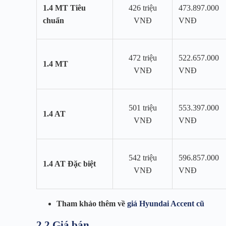
1.4 MT Tiêu
426 triệu
473.897.000
chuẩn
VNĐ
VNĐ
472 triệu
522.657.000
1.4 MT
VNĐ
VNĐ
501 triệu
553.397.000
1.4 AT
VNĐ
VNĐ
542 triệu
596.857.000
1.4 AT Đặc biệt
VNĐ
VNĐ
Tham khảo thêm về
giá Hyundai Accent cũ
2.2 Giá bán