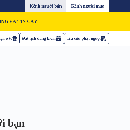
Kênh người bán
Kênh người mua
NG VÀ TIN CẬY
ện ô tô
Đặt lịch đăng kiểm
Tra cứu phạt nguội
ới bạn