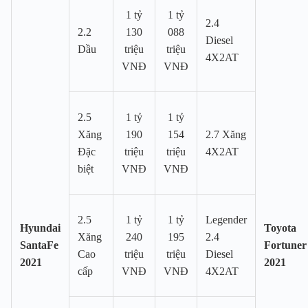
1 tỷ
1 tỷ
2.4
2.2
130
088
Diesel
Dầu
triệu
triệu
4X2AT
VNĐ
VNĐ
2.5
1 tỷ
1 tỷ
Xăng
190
154
2.7 Xăng
Đặc
triệu
triệu
4X2AT
biệt
VNĐ
VNĐ
2.5
1 tỷ
1 tỷ
Legender
Hyundai
Toyota
Xăng
240
195
2.4
SantaFe
Fortuner
Cao
triệu
triệu
Diesel
2021
2021
cấp
VNĐ
VNĐ
4X2AT