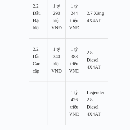
2.2
1 tỷ
1 tỷ
Dầu
290
244
2.7 Xăng
Đặc
triệu
triệu
4X4AT
biệt
VNĐ
VNĐ
2.2
1 tỷ
1 tỷ
2.8
Dầu
340
388
Diesel
Cao
triệu
triệu
4X4AT
cấp
VNĐ
VNĐ
1 tỷ
Legender
426
2.8
triệu
Diesel
VNĐ
4X4AT