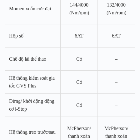
144/4000
132/4000
Momen xoắn cực đại
(Nm/rpm)
(Nm/rpm)
Hộp số
6AT
6AT
Chế độ lái thể thao
Có
–
Hệ thống kiểm soát gia
Có
–
tốc GVS Plus
Dừng/ khởi động động
Có
–
cơ i-Stop
McPherson/
McPherson/
Hệ thống treo trước/sau
thanh xoắn
thanh xoắn