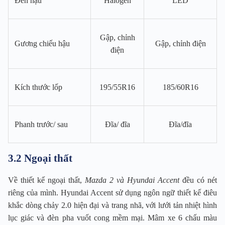
Đèn hậu
Halogen
LED
Gập, chỉnh
Gương chiếu hậu
Gập, chỉnh điện
điện
Kích thước lốp
195/55R16
185/60R16
Phanh trước/ sau
Đĩa/ đĩa
Đĩa/đĩa
3.2 Ngoại thất
Về thiết kế ngoại thất,
Mazda 2 và Hyundai Accent
đều có nét
riêng của mình. Hyundai Accent sử dụng ngôn ngữ thiết kế điêu
khắc dòng chảy 2.0 hiện đại và trang nhã, với lưới tản nhiệt hình
lục giác và đèn pha vuốt cong mềm mại. Mâm xe 6 chấu màu