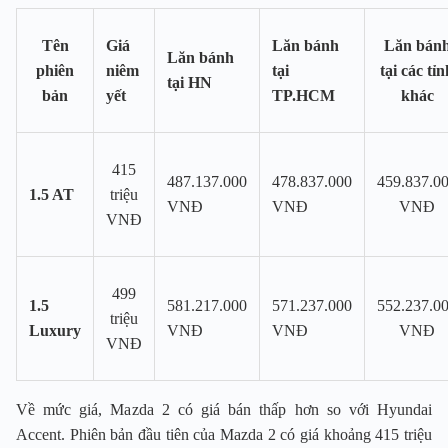
Tên
Giá
Lăn bánh
Lăn bán
Lăn bánh
phiên
niêm
tại
tại các tỉn
tại HN
bản
yết
TP.HCM
khác
415
487.137.000
478.837.000
459.837.0
1.5 AT
triệu
VNĐ
VNĐ
VNĐ
VNĐ
499
1.5
581.217.000
571.237.000
552.237.0
triệu
Luxury
VNĐ
VNĐ
VNĐ
VNĐ
Về mức giá, Mazda 2 có giá bán thấp hơn so với Hyundai
Accent. Phiên bản đầu tiên của Mazda 2 có giá khoảng 415 triệu