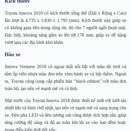
Kích thước
Toyota Innova 2018 có kích thước tổng thể (Dài x Rộng x Cao)
lần lượt là 4.735 x 1.830 x 1.795 (mm). Kích thước này giúp xe
có không gian bên trong rộng rãi, đủ cho 7 người ngồi thoải mái.
Đặc biệt, khoảng sáng gầm xe lên tới 178 mm, giúp xe dễ dàng
vượt qua các địa hình khó khăn.
Đầu xe
Innova Venturer 2018 có ngoại thất nổi bật với màu đỏ tươi và
tấm ốp viền nhựa màu đen trên vòm bánh xe và bậc thềm. Ngoài
ra, Toyota cũng cung cấp phiên bản "black edition" với màu đen
toàn bộ, tạo nên vẻ mạnh mẽ và cá tính.
Mặt trước của Toyota Innova 2018 được thiết kế mới với lưới tản
nhiệt lớn và hình chữ nhật, tạo nên vẻ mạnh mẽ và sang trọng cho
xe. Đèn pha LED và đèn sương mù cũng được tích hợp sẵn, giúp
tăng cường độ sáng và độ an toàn khi lái xe vào ban đêm hoặc
trong điều kiện thời tiết xấu.