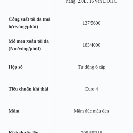
hàng, 2.0L, 16 van DOHC
Công suất tối đa (mã
137/5600
lực/vòng/phút)
Mô men xoắn tối đa
183/4000
(Nm/vòng/phút)
Hộp số
Tự động 6 cấp
Tiêu chuẩn khí thải
Euro 4
Mâm
Mâm đúc màu đen
Kích thước lốp
205/65R16