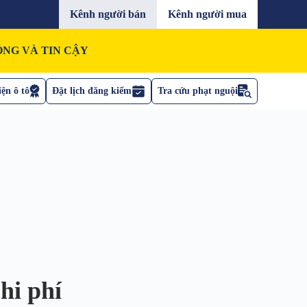
Kênh người bán
Kênh người mua
NG VÀ TIN CẬY
ện ô tô
Đặt lịch đăng kiểm
Tra cứu phạt nguội
hi phí