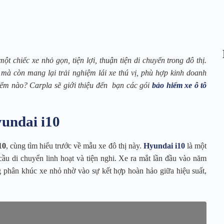
t chiếc xe nhỏ gọn, tiện lợi, thuận tiện di chuyển trong đô thị.
à còn mang lại trải nghiệm lái xe thú vị, phù hợp kinh doanh
iểm nào? Carpla sẽ giới thiệu đến bạn các gói
bảo hiểm xe ô tô
yundai i10
10
, cùng tìm hiểu trước về mẫu xe đô thị này.
Hyundai i10
là một
ầu di chuyển linh hoạt và tiện nghi. Xe ra mắt lần đầu vào năm
g phân khúc xe nhỏ nhờ vào sự kết hợp hoàn hảo giữa hiệu suất,