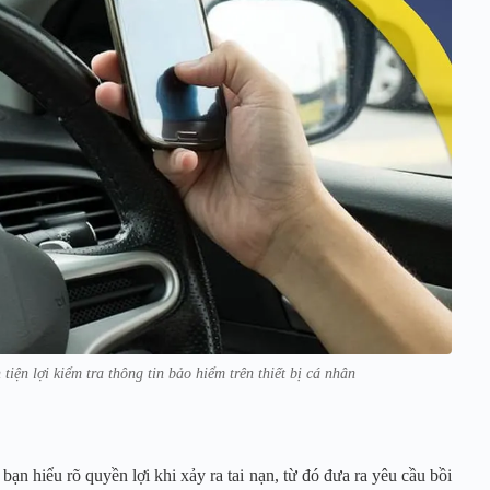
tiện lợi kiểm tra thông tin bảo hiểm trên thiết bị cá nhân
bạn hiểu rõ quyền lợi khi xảy ra tai nạn, từ đó đưa ra yêu cầu bồi