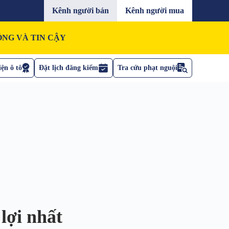
Kênh người bán
Kênh người mua
NG VÀ TIN CẬY
ện ô tô
Đặt lịch đăng kiểm
Tra cứu phạt nguội
lợi nhất