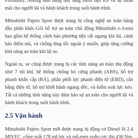
Premium). Những tính năng này tăng thêm tiện ích và sự thoải
mái cho người lái và hành khách trong suốt hành trình.
Mitsubishi Pajero Sport được trang bị công nghệ an toàn hàng
đầu phân khúc.Gói hỗ trợ an toàn chủ động Mitsubishi e-Assist
bao gồm hệ thống cảnh báo phương tiện cắt ngang khi lùi, cảnh
báo điểm mù, và chống tăng tốc ngoài ý muốn, giúp tăng cường
khả năng an toàn khi lái xe.
Ngoài ra, xe cũng được trang bị các tính năng an toàn thụ động
như 7 túi khí, hệ thống chống bó cứng phanh (ABS), hỗ trợ
phanh khẩn cấp (BA), phân phối lực phanh điện tử (EBD), cân
bằng điện tử, hỗ trợ khởi hành ngang dốc, và kiểm soát lực kéo.
Tất cả những tính năng này đảm bảo sự an toàn cho người lái và
hành khách trong suốt hành trình.
2.5 Vận hành
Mitsubishi Pajero Sport mới được trang bị động cơ Diesel I4 2.4
MIVEC, công suất 178 mã lực và mô-men xoắn cực đại 430 Nm.