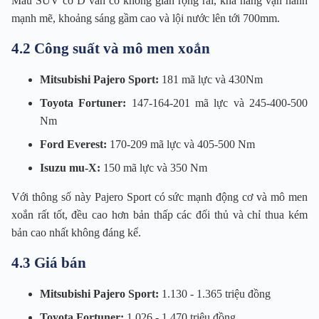
Mẫu SUV cỡ D vẫn có không gian rộng rãi, khả năng vận hành
mạnh mẽ, khoảng sáng gầm cao và lội nước lên tới 700mm.
4.2 Công suất và mô men xoắn
Mitsubishi Pajero Sport:
181 mã lực và 430Nm
Toyota Fortuner:
147-164-201 mã lực và 245-400-500
Nm
Ford Everest:
170-209 mã lực và 405-500 Nm
Isuzu mu-X:
150 mã lực và 350 Nm
Với thông số này Pajero Sport có sức mạnh động cơ và mô men
xoắn rất tốt, đều cao hơn bản thấp các đối thủ và chỉ thua kém
bản cao nhất không đáng kể.
4.3 Giá bán
Mitsubishi Pajero Sport:
1.130 - 1.365 triệu đồng
Toyota Fortuner:
1.026 - 1.470 triệu đồng