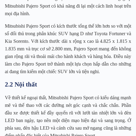
Mitsubishi Pajero Sport có khả năng đi lại một cách linh hoạt trên
mọi địa hình.
Mitsubishi Pajero Sport có kích thước tổng thể lớn hơn so với một
số đối thủ trong phân khúc SUV hạng D như Toyota Fortuner và
Kia Sorento. Với kích thước dài x rộng x cao là 4.825 x 1.815 x
1.835 mm và trục cơ sở 2.800 mm, Pajero Sport mang đến không
gian rộng rãi và thoải mái cho hành khách và hàng hóa. Điều này
làm cho Pajero Sport trở thành một lựa chọn hấp dẫn cho những
ai đang tìm kiếm một chiếc SUV lớn và tiện nghi.
2.2 Nội thất
Về thiết kế ngoại thất, Mitsubishi Pajero Sport có kiểu dáng mạnh
mẽ và thể thao với các đường nét góc cạnh và chắc chắn. Phần
đầu xe được thiết kế đầy quyến rũ với lưới tản nhiệt lớn và đèn
LED ban ngày, tạo nên một diện mạo hiện đại và sang trọng. Ở
phía sau, đèn hậu LED và cánh cửa sau mở ngang cũng là những
điểm nhấn đặc biệt của Mitsubishi Pajero Sport.