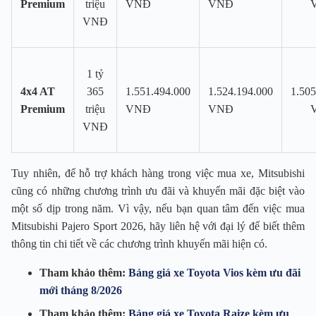
Premium
triệu
VNĐ
VNĐ
VNĐ
1 tỷ
4x4 AT
365
1.551.494.000
1.524.194.000
1.505
Premium
triệu
VNĐ
VNĐ
VNĐ
Tuy nhiên, để hỗ trợ khách hàng trong việc mua xe, Mitsubishi
cũng có những chương trình ưu đãi và khuyến mãi đặc biệt vào
một số dịp trong năm. Vì vậy, nếu bạn quan tâm đến việc mua
Mitsubishi Pajero Sport 2026, hãy liên hệ với đại lý để biết thêm
thông tin chi tiết về các chương trình khuyến mãi hiện có.
Tham khảo thêm:
Bảng giá xe Toyota Vios kèm ưu đãi
mới tháng 8/2026
Tham khảo thêm:
Bảng giá xe Toyota Raize kèm ưu