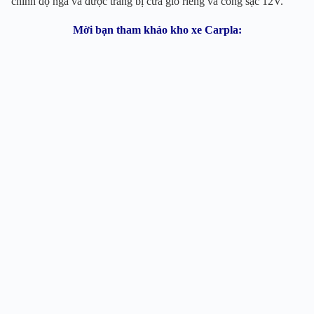
chỉnh độ ngả và được trang bị cửa gió riêng và cổng sạc 12V.
Mời bạn tham khảo kho xe Carpla: