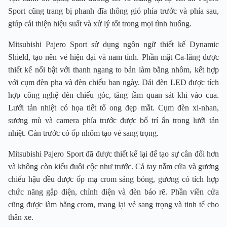
Sport cũng trang bị phanh đĩa thông gió phía trước và phía sau,
giúp cải thiện hiệu suất và xử lý tốt trong mọi tình huống.
Mitsubishi Pajero Sport sử dụng ngôn ngữ thiết kế Dynamic
Shield, tạo nên vẻ hiện đại và nam tính. Phần mặt Ca-lăng được
thiết kế nổi bật với thanh ngang to bản làm bằng nhôm, kết hợp
với cụm đèn pha và đèn chiếu ban ngày. Dải đèn LED được tích
hợp công nghệ đèn chiếu góc, tăng tầm quan sát khi vào cua.
Lưới tản nhiệt có họa tiết tổ ong đẹp mắt. Cụm đèn xi-nhan,
sương mù và camera phía trước được bố trí ẩn trong lưới tản
nhiệt. Cản trước có ốp nhôm tạo vẻ sang trọng.
Mitsubishi Pajero Sport đã được thiết kế lại để tạo sự cân đối hơn
và không còn kiểu đuôi cộc như trước. Cả tay nắm cửa và gương
chiếu hậu đều được ốp mạ crom sáng bóng, gương có tích hợp
chức năng gập điện, chỉnh điện và đèn báo rẽ. Phần viền cửa
cũng được làm bằng crom, mang lại vẻ sang trọng và tinh tế cho
thân xe.