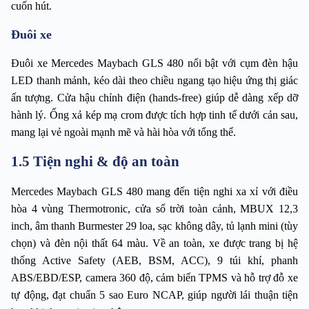
cuốn hút.
Đuôi xe
Đuôi xe Mercedes Maybach GLS 480 nổi bật với cụm đèn hậu 
LED thanh mảnh, kéo dài theo chiều ngang tạo hiệu ứng thị giác 
ấn tượng. Cửa hậu chỉnh điện (hands-free) giúp dễ dàng xếp dỡ 
hành lý. Ống xả kép mạ crom được tích hợp tinh tế dưới cản sau, 
mang lại vẻ ngoài mạnh mẽ và hài hòa với tổng thể.
1.5 Tiện nghi & độ an toàn
Mercedes Maybach GLS 480 mang đến tiện nghi xa xỉ với điều 
hòa 4 vùng Thermotronic, cửa sổ trời toàn cảnh, MBUX 12,3 
inch, âm thanh Burmester 29 loa, sạc không dây, tủ lạnh mini (tùy 
chọn) và đèn nội thất 64 màu. Về an toàn, xe được trang bị hệ 
thống Active Safety (AEB, BSM, ACC), 9 túi khí, phanh 
ABS/EBD/ESP, camera 360 độ, cảm biến TPMS và hỗ trợ đỗ xe 
tự động, đạt chuẩn 5 sao Euro NCAP, giúp người lái thuận tiện 