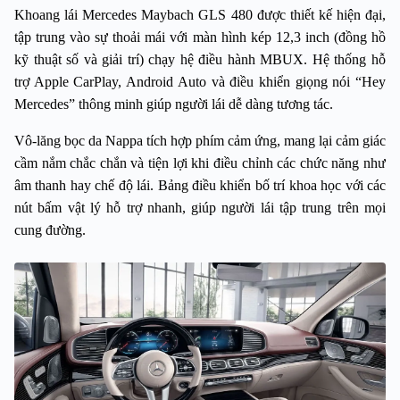
Khoang lái Mercedes Maybach GLS 480 được thiết kế hiện đại, 
tập trung vào sự thoải mái với màn hình kép 12,3 inch (đồng hồ 
kỹ thuật số và giải trí) chạy hệ điều hành MBUX. Hệ thống hỗ 
trợ Apple CarPlay, Android Auto và điều khiển giọng nói “Hey 
Mercedes” thông minh giúp người lái dễ dàng tương tác.
Vô-lăng bọc da Nappa tích hợp phím cảm ứng, mang lại cảm giác 
cầm nắm chắc chắn và tiện lợi khi điều chỉnh các chức năng như 
âm thanh hay chế độ lái. Bảng điều khiển bố trí khoa học với các 
nút bấm vật lý hỗ trợ nhanh, giúp người lái tập trung trên mọi 
cung đường.