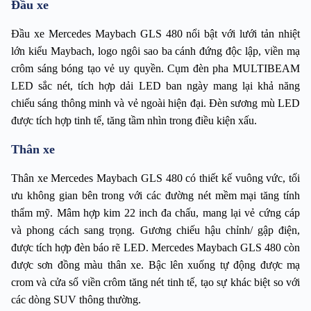
Đầu xe
Đầu xe Mercedes Maybach GLS 480 nổi bật với lưới tản nhiệt 
lớn kiểu Maybach, logo ngôi sao ba cánh đứng độc lập, viền mạ 
crôm sáng bóng tạo vẻ uy quyền. Cụm đèn pha MULTIBEAM 
LED sắc nét, tích hợp dải LED ban ngày mang lại khả năng 
chiếu sáng thông minh và vẻ ngoài hiện đại. Đèn sương mù LED 
được tích hợp tinh tế, tăng tầm nhìn trong điều kiện xấu.
Thân xe
Thân xe Mercedes Maybach GLS 480 có thiết kế vuông vức, tối 
ưu không gian bên trong với các đường nét mềm mại tăng tính 
thẩm mỹ. Mâm hợp kim 22 inch đa chấu, mang lại vẻ cứng cáp 
và phong cách sang trọng. Gương chiếu hậu chỉnh/ gập điện, 
được tích hợp đèn báo rẽ LED. Mercedes Maybach GLS 480 còn 
được sơn đồng màu thân xe. Bậc lên xuống tự động được mạ 
crom và cửa sổ viền crôm tăng nét tinh tế, tạo sự khác biệt so với 
các dòng SUV thông thường.