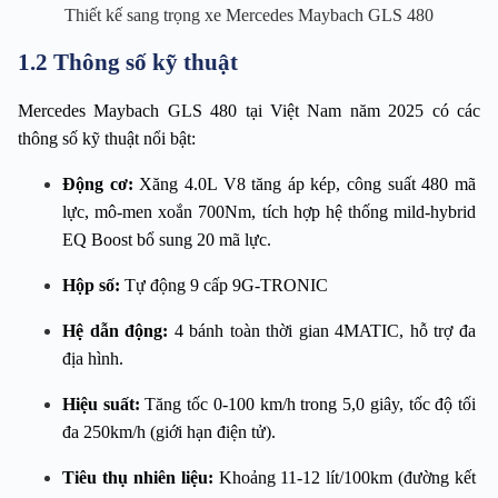
Thiết kế sang trọng xe Mercedes Maybach GLS 480
1.2 Thông số kỹ thuật
Mercedes Maybach GLS 480 tại Việt Nam năm 2025 có các 
thông số kỹ thuật nổi bật:
Động cơ:
 Xăng 4.0L V8 tăng áp kép, công suất 480 mã 
lực, mô-men xoắn 700Nm, tích hợp hệ thống mild-hybrid 
EQ Boost bổ sung 20 mã lực.
Hộp số:
 Tự động 9 cấp 9G-TRONIC
Hệ dẫn động:
 4 bánh toàn thời gian 4MATIC, hỗ trợ đa 
địa hình.
Hiệu suất: 
Tăng tốc 0-100 km/h trong 5,0 giây, tốc độ tối 
đa 250km/h (giới hạn điện tử).
Tiêu thụ nhiên liệu:
 Khoảng 11-12 lít/100km (đường kết 