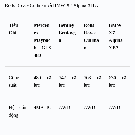
Rolls-Royce Cullinan và BMW X7 Alpina XB7:
Tiêu 
Merced
Bentley 
Rolls-
BMW 
Chí
es 
Bentayg
Royce 
X7 
Maybac
a
Cullina
Alpina 
h GLS 
n
XB7
480
Công 
480 mã 
542 mã 
563 mã 
630 mã 
suất
lực
lực
lực
lực
Hệ dẫn 
4MATIC
AWD
AWD
AWD
động