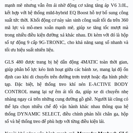
mạnh mẽ nhưng vẫn êm ái nhờ động cơ xăng tăng áp V6 3.0L, 
kết hợp với hệ thống mild-hybrid EQ Boost hỗ trợ bổ sung công 
suất tức thời. Khối động cơ này sản sinh công suất tối đa trên 360 
mã lực và mô-men xoắn mạnh mẽ, giúp xe tăng tốc mượt mà 
trong nhiều điều kiện đường xá khác nhau. Đi kèm với đó là hộp 
số tự động 9 cấp 9G-TRONIC, cho khả năng sang số nhanh và 
tối ưu hiệu suất nhiên liệu.
GLS 480 được trang bị hệ dẫn động 4MATIC toàn thời gian, 
giúp phân bổ lực kéo linh hoạt giữa các bánh xe, mang lại độ ổn 
định cao khi di chuyển trên đường trơn trượt hoặc địa hình phức 
tạp. Đặc biệt, hệ thống treo khí nén E-ACTIVE BODY 
CONTROL mang lại sự êm ái tối đa, giúp xe di chuyển nhẹ 
nhàng ngay cả trên những cung đường gồ ghề. Người lái cũng có 
thể lựa chọn nhiều chế độ vận hành khác nhau thông qua hệ 
thống DYNAMIC SELECT, điều chỉnh phản hồi chân ga, hộp 
số và hệ thống treo để phù hợp với từng điều kiện lái.