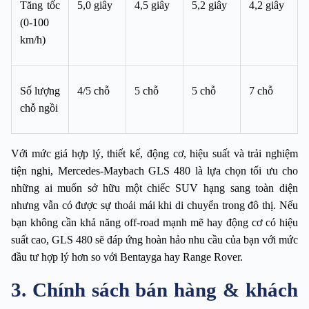
Tăng tốc 
5,0 giây
4,5 giây
5,2 giây
4,2 giây
(0-100 
km/h)
Số lượng 
4/5 chỗ
5 chỗ
5 chỗ
7 chỗ
chỗ ngồi
Với mức giá hợp lý, thiết kế, động cơ, hiệu suất và trải nghiệm 
tiện nghi, Mercedes-Maybach GLS 480 là lựa chọn tối ưu cho 
những ai muốn sở hữu một chiếc SUV hạng sang toàn diện 
nhưng vẫn có được sự thoải mái khi di chuyển trong đô thị. Nếu 
bạn không cần khả năng off-road mạnh mẽ hay động cơ có hiệu 
suất cao, GLS 480 sẽ đáp ứng hoàn hảo nhu cầu của bạn với mức 
đầu tư hợp lý hơn so với Bentayga hay Range Rover. 
3. Chính sách bán hàng & khách