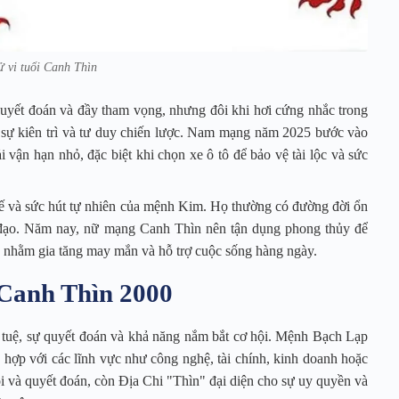
ử vi tuổi Canh Thìn
yết đoán và đầy tham vọng, nhưng đôi khi hơi cứng nhắc trong
 sự kiên trì và tư duy chiến lược. Nam mạng năm 2025 bước vào
i vận hạn nhỏ, đặc biệt khi chọn xe ô tô để bảo vệ tài lộc và sức
tế và sức hút tự nhiên của mệnh Kim. Họ thường có đường đời ổn
ia đạo. Năm nay, nữ mạng Canh Thìn nên tận dụng phong thủy để
nh nhằm gia tăng may mắn và hỗ trợ cuộc sống hàng ngày.
 Canh Thìn 2000
 tuệ, sự quyết đoán và khả năng nắm bắt cơ hội. Mệnh Bạch Lạp
 hợp với các lĩnh vực như công nghệ, tài chính, kinh doanh hoặc
i và quyết đoán, còn Địa Chi "Thìn" đại diện cho sự uy quyền và