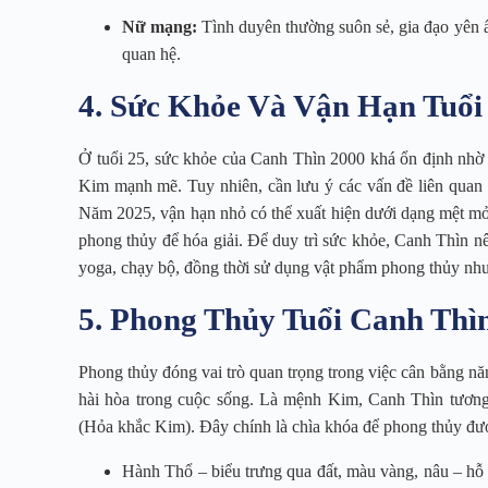
Nữ mạng:
Tình duyên thường suôn sẻ, gia đạo yên ấ
quan hệ.
4. Sức Khỏe Và Vận Hạn Tuổi
Ở tuổi 25, sức khỏe của Canh Thìn 2000 khá ổn định nhờ 
Kim mạnh mẽ. Tuy nhiên, cần lưu ý các vấn đề liên quan đ
Năm 2025, vận hạn nhỏ có thể xuất hiện dưới dạng mệt mỏi 
phong thủy để hóa giải. Để duy trì sức khỏe, Canh Thìn n
yoga, chạy bộ, đồng thời sử dụng vật phẩm phong thủy như
5. Phong Thủy Tuổi Canh Thì
Phong thủy đóng vai trò quan trọng trong việc cân bằng năng
hài hòa trong cuộc sống. Là mệnh Kim, Canh Thìn tươn
(Hỏa khắc Kim). Đây chính là chìa khóa để phong thủy đư
Hành Thổ – biểu trưng qua đất, màu vàng, nâu – hỗ 