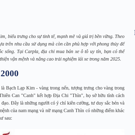
, biểu trưng cho sự tinh tế, mạnh mẽ và giá trị bền vững. Theo
dựa trên nhu cầu sử dụng mà còn cần phù hợp với phong thủy để
ộc sống. Tại Carpla, địa chỉ mua bán xe ô tô uy tín, bạn có thể
hiện vận mệnh và nâng cao trải nghiệm lái xe trong năm 2025.
 2000
là Bạch Lạp Kim - vàng trong nến, tượng trưng cho vàng trong
i Thiên Can "Canh" kết hợp Địa Chi "Thìn", họ sở hữu tính cách
đạo. Đây là những người có ý chí kiên cường, tư duy sắc bén và
n mệnh của nam mạng và nữ mạng Canh Thìn có những điểm khác
ư sau: