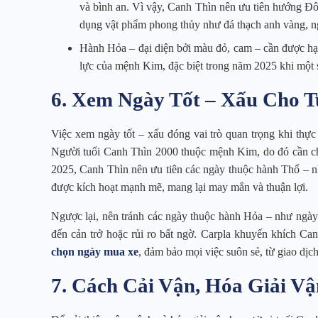
và bình an. Vì vậy, Canh Thìn nên ưu tiên hướng Đ
dụng vật phẩm phong thủy như đá thạch anh vàng, ng
Hành Hỏa – đại diện bởi màu đỏ, cam – cần được hạn
lực của mệnh Kim, đặc biệt trong năm 2025 khi một s
6. Xem Ngày Tốt – Xấu Cho T
Việc xem ngày tốt – xấu đóng vai trò quan trọng khi thự
Người tuổi Canh Thìn 2000 thuộc mệnh Kim, do đó cần ch
2025, Canh Thìn nên ưu tiên các ngày thuộc hành Thổ – nh
được kích hoạt mạnh mẽ, mang lại may mắn và thuận lợi.
Ngược lại, nên tránh các ngày thuộc hành Hỏa – như ngà
đến cản trở hoặc rủi ro bất ngờ. Carpla khuyến khích Ca
chọn ngày mua xe
, đảm bảo mọi việc suôn sẻ, từ giao dịc
7. Cách Cải Vận, Hóa Giải V