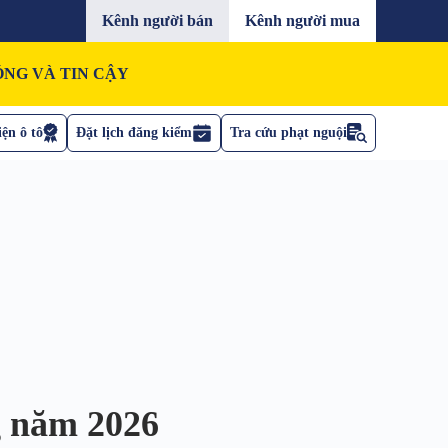
Kênh người bán
Kênh người mua
NG VÀ TIN CẬY
ện ô tô
Đặt lịch đăng kiểm
Tra cứu phạt nguội
g năm 2026