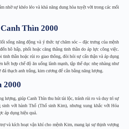
m nhờ sự khéo léo và khả năng dung hòa tuyệt vời trong các mối
 Canh Thìn 2000
lối sống năng động và ý thức tự chăm sóc – đặc trưng của mệnh
ến hô hấp, phổi hoặc căng thẳng tinh thần do áp lực công việc.
tinh thần hoặc rủi ro giao thông, đòi hỏi sự cẩn thận và áp dụng
ên kết hợp chế độ ăn uống lành mạnh, tập thể dục nhẹ nhàng như
 đá thạch anh trắng, kim cương để cân bằng năng lượng.
n 2000
 lượng, giúp Canh Thìn thu hút tài lộc, tránh rủi ro và duy trì sự
g sinh với hành Thổ (Thổ sinh Kim), nhưng xung khắc với Hỏa
ợc áp dụng hiệu quả.
trợ và kích hoạt vận khí cho mệnh Kim, mang lại sự thịnh vượng