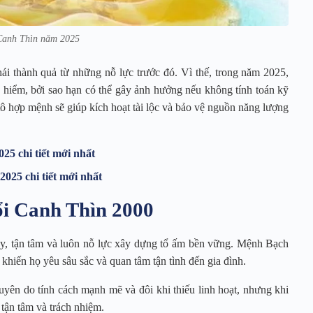
 Canh Thìn năm 2025
hái thành quả từ những nỗ lực trước đó. Vì thế, trong năm 2025,
o hiểm, bởi sao hạn có thể gây ảnh hưởng nếu không tính toán kỹ
ô hợp mệnh sẽ giúp kích hoạt tài lộc và bảo vệ nguồn năng lượng
25 chi tiết mới nhất
025 chi tiết mới nhất
ổi Canh Thìn 2000
y, tận tâm và luôn nỗ lực xây dựng tổ ấm bền vững. Mệnh Bạch
khiến họ yêu sâu sắc và quan tâm tận tình đến gia đình.
 duyên do tính cách mạnh mẽ và đôi khi thiếu linh hoạt, nhưng khi
 tận tâm và trách nhiệm.