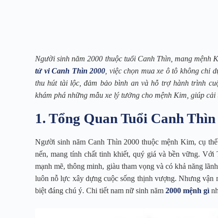
Người sinh năm 2000 thuộc tuổi Canh Thìn, mang mệnh Kim
tử vi Canh Thìn 2000
, việc chọn mua xe ô tô không chỉ 
thu hút tài lộc, đảm bảo bình an và hỗ trợ hành trình cu
khám phá những mẫu xe lý tưởng cho mệnh Kim, giúp cải t
1. Tổng Quan Tuổi Canh Thìn
Người sinh năm Canh Thìn 2000 thuộc mệnh Kim, cụ thể 
nến, mang tính chất tinh khiết, quý giá và bền vững. Vớ
mạnh mẽ, thông minh, giàu tham vọng và có khả năng lãnh 
luôn nỗ lực xây dựng cuộc sống thịnh vượng. Nhưng vậ
biệt đáng chú ý. Chi tiết nam nữ sinh năm
2000 mệnh gì
nh