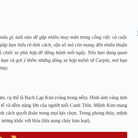
màu gì, tuổi nào để gặp nhiều may mắn trong công việc và cuộc
iúp bạn hiểu rõ tính cách, vận số mà còn mang đến nhiều thuận
 là chiếc xe phù hợp để đồng hành mỗi ngày. Nếu bạn đang quan
cho bạn và gợi ý thêm những dòng xe hợp mệnh từ Carpla, nơi bạn
thủy.
, cụ thể là Bạch Lạp Kim (vàng trong nến). Hình ảnh vàng tinh
nh tế và tiềm năng lớn của người tuổi Canh Thìn. Mệnh Kim mang
 tính cách quyết đoán trong mọi lựa chọn. Trong phong thủy, mệnh
 tương khắc với Hỏa (lửa nung chảy kim loại).