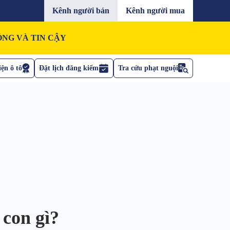
Kênh người bán
Kênh người mua
NG VÀ TIN CẬY
ện ô tô
Đặt lịch đăng kiểm
Tra cứu phạt nguội
 con gì?