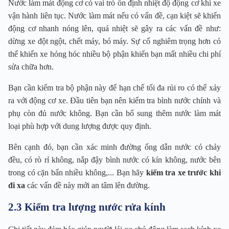
Nước làm mát động cơ có vai trò ổn định nhiệt độ động cơ khi xe
vận hành liên tục. Nước làm mát nếu có vấn đề, cạn kiệt sẽ khiến
động cơ nhanh nóng lên, quá nhiệt sẽ gây ra các vấn đề như:
dừng xe đột ngột, chết máy, bó máy. Sự cố nghiêm trọng hơn có
thể khiến xe hỏng hóc nhiều bộ phận khiến bạn mất nhiều chi phí
sửa chữa hơn.
Bạn cần kiểm tra bộ phận này để hạn chế tối đa rủi ro có thể xảy
ra với động cơ xe. Đầu tiên bạn nên kiểm tra bình nước chính và
phụ còn đủ nước không. Bạn cần bổ sung thêm nước làm mát
loại phù hợp với dung lượng được quy định.
Bên cạnh đó, bạn cần xác minh đường ống dẫn nước có chảy
đều, có rò rỉ không, nắp đậy bình nước có kín không, nước bên
trong có cặn bẩn nhiều không,... Bạn hãy
kiểm tra xe trước khi
đi xa
các vấn đề này mới an tâm lên đường.
2.3 Kiểm tra lượng nước rửa kính