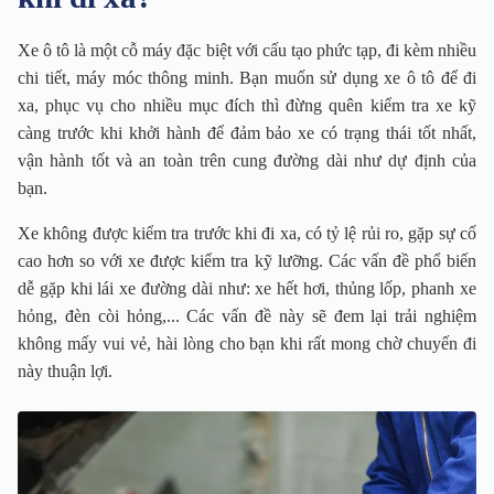
Xe ô tô là một cỗ máy đặc biệt với cấu tạo phức tạp, đi kèm nhiều
chi tiết, máy móc thông minh. Bạn muốn sử dụng xe ô tô để đi
xa, phục vụ cho nhiều mục đích thì đừng quên kiểm tra xe kỹ
càng trước khi khởi hành để đảm bảo xe có trạng thái tốt nhất,
vận hành tốt và an toàn trên cung đường dài như dự định của
bạn.
Xe không được kiểm tra trước khi đi xa, có tỷ lệ rủi ro, gặp sự cố
cao hơn so với xe được kiểm tra kỹ lưỡng. Các vấn đề phổ biến
dễ gặp khi lái xe đường dài như: xe hết hơi, thủng lốp, phanh xe
hỏng, đèn còi hỏng,... Các vấn đề này sẽ đem lại trải nghiệm
không mấy vui vẻ, hài lòng cho bạn khi rất mong chờ chuyến đi
này thuận lợi.