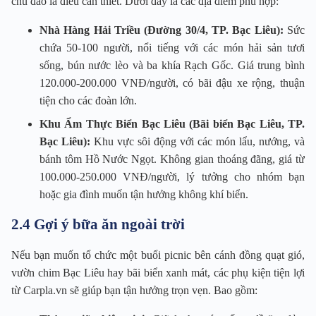
chu đáo là điều cần thiết. Dưới đây là các địa điểm phù hợp:
Nhà Hàng Hải Triều (Đường 30/4, TP. Bạc Liêu):
Sức
chứa 50-100 người, nổi tiếng với các món hải sản tươi
sống, bún nước lèo và ba khía Rạch Gốc. Giá trung bình
120.000-200.000 VNĐ/người, có bãi đậu xe rộng, thuận
tiện cho các đoàn lớn.
Khu Ẩm Thực Biển Bạc Liêu (Bãi biển Bạc Liêu, TP.
Bạc Liêu):
Khu vực sôi động với các món lẩu, nướng, và
bánh tôm Hồ Nước Ngọt. Không gian thoáng đãng, giá từ
100.000-250.000 VNĐ/người, lý tưởng cho nhóm bạn
hoặc gia đình muốn tận hưởng không khí biển.
2.4 Gợi ý bữa ăn ngoài trời
Nếu bạn muốn tổ chức một buổi picnic bên cánh đồng quạt gió,
vườn chim Bạc Liêu hay bãi biển xanh mát, các phụ kiện tiện lợi
từ Carpla.vn sẽ giúp bạn tận hưởng trọn vẹn. Bao gồm: