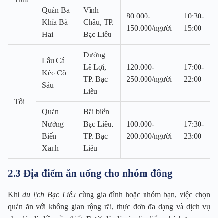
Quán Ba
Vĩnh
80.000-
10:30-
Khía Bà
Châu, TP.
150.000/người
15:00
Hai
Bạc Liêu
Đường
Lẩu Cá
Lê Lợi,
120.000-
17:00-
Kèo Cô
TP. Bạc
250.000/người
22:00
Sáu
Liêu
Tối
Quán
Bãi biển
Nướng
Bạc Liêu,
100.000-
17:30-
Biển
TP. Bạc
200.000/người
23:00
Xanh
Liêu
2.3 Địa điểm ăn uống cho nhóm đông
Khi
du lịch Bạc Liêu
cùng gia đình hoặc nhóm bạn, việc chọn
quán ăn với không gian rộng rãi, thực đơn đa dạng và dịch vụ