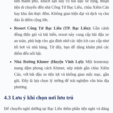
tâm thành phố, khách sạn này có bãi đậu xe rộng, thuận
tiện di chuyển đến nhà Công Tử Bạc Liêu, chùa Xiêm Cán
hay khu ẩm thực đêm. Không gian hiện đại và dịch vụ chu
đáo là điểm cộng lớn.
Resort Công Tử Bạc Liêu (TP. Bạc Liêu):
Gần cánh
đồng điện gió và bãi biển, resort này cung cấp bãi đậu xe
an toàn, phù hợp cho gia đình nhờ các tiện ích cao cấp như
hồ bơi và nhà hàng. Từ đây, bạn dễ dàng khám phá các
điểm đến nổi bật.
Nhà Rường Khmer (Huyện Vĩnh Lợi):
Một homestay
mang đậm phong cách Khmer, nép mình gần chùa Xiêm
Cán, với bãi đậu xe tiện lợi và không gian mộc mạc, gần
gũi. Đây là lựa chọn lý tưởng để trải nghiệm văn hóa địa
phương.
4.3 Lưu ý khi chọn nơi lưu trú
Để chuyến nghỉ dưỡng tại Bạc Liêu thêm phần tiện nghi và đáng