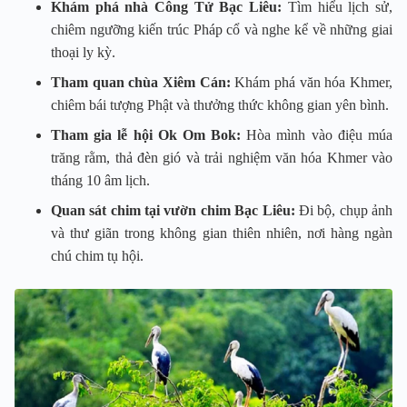
Khám phá nhà Công Tử Bạc Liêu:
Tìm hiểu lịch sử,
chiêm ngưỡng kiến trúc Pháp cổ và nghe kể về những giai
thoại ly kỳ.
Tham quan chùa Xiêm Cán:
Khám phá văn hóa Khmer,
chiêm bái tượng Phật và thưởng thức không gian yên bình.
Tham gia lễ hội Ok Om Bok:
Hòa mình vào điệu múa
trăng rằm, thả đèn gió và trải nghiệm văn hóa Khmer vào
tháng 10 âm lịch.
Quan sát chim tại vườn chim Bạc Liêu:
Đi bộ, chụp ảnh
và thư giãn trong không gian thiên nhiên, nơi hàng ngàn
chú chim tụ hội.