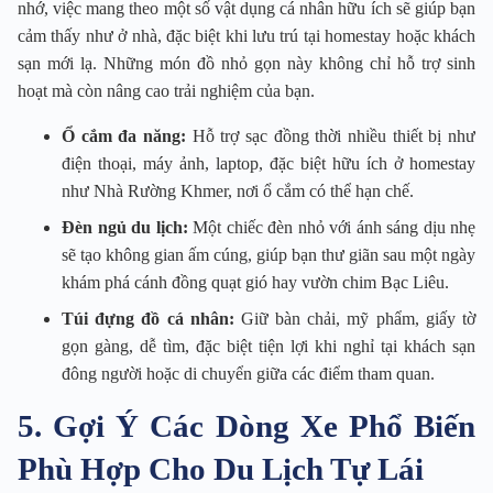
nhớ, việc mang theo một số vật dụng cá nhân hữu ích sẽ giúp bạn
cảm thấy như ở nhà, đặc biệt khi lưu trú tại homestay hoặc khách
sạn mới lạ. Những món đồ nhỏ gọn này không chỉ hỗ trợ sinh
hoạt mà còn nâng cao trải nghiệm của bạn.
Ổ cắm đa năng:
Hỗ trợ sạc đồng thời nhiều thiết bị như
điện thoại, máy ảnh, laptop, đặc biệt hữu ích ở homestay
như Nhà Rường Khmer, nơi ổ cắm có thể hạn chế.
Đèn ngủ du lịch:
Một chiếc đèn nhỏ với ánh sáng dịu nhẹ
sẽ tạo không gian ấm cúng, giúp bạn thư giãn sau một ngày
khám phá cánh đồng quạt gió hay vườn chim Bạc Liêu.
Túi đựng đồ cá nhân:
Giữ bàn chải, mỹ phẩm, giấy tờ
gọn gàng, dễ tìm, đặc biệt tiện lợi khi nghỉ tại khách sạn
đông người hoặc di chuyển giữa các điểm tham quan.
5. Gợi Ý Các Dòng Xe Phổ Biến
Phù Hợp Cho Du Lịch Tự Lái