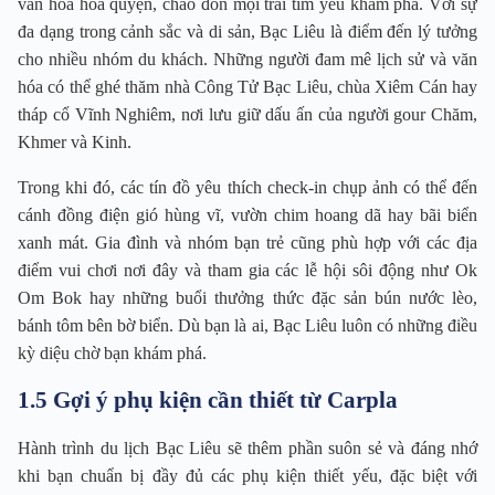
văn hóa hòa quyện, chào đón mọi trái tim yêu khám phá. Với sự
đa dạng trong cảnh sắc và di sản, Bạc Liêu là điểm đến lý tưởng
cho nhiều nhóm du khách. Những người đam mê lịch sử và văn
hóa có thể ghé thăm nhà Công Tử Bạc Liêu, chùa Xiêm Cán hay
tháp cổ Vĩnh Nghiêm, nơi lưu giữ dấu ấn của người gour Chăm,
Khmer và Kinh.
Trong khi đó, các tín đồ yêu thích check-in chụp ảnh có thể đến
cánh đồng điện gió hùng vĩ, vườn chim hoang dã hay bãi biển
xanh mát. Gia đình và nhóm bạn trẻ cũng phù hợp với các địa
điểm vui chơi nơi đây và tham gia các lễ hội sôi động như Ok
Om Bok hay những buổi thưởng thức đặc sản bún nước lèo,
bánh tôm bên bờ biển. Dù bạn là ai, Bạc Liêu luôn có những điều
kỳ diệu chờ bạn khám phá.
1.5 Gợi ý phụ kiện cần thiết từ Carpla
Hành trình du lịch Bạc Liêu sẽ thêm phần suôn sẻ và đáng nhớ
khi bạn chuẩn bị đầy đủ các phụ kiện thiết yếu, đặc biệt với