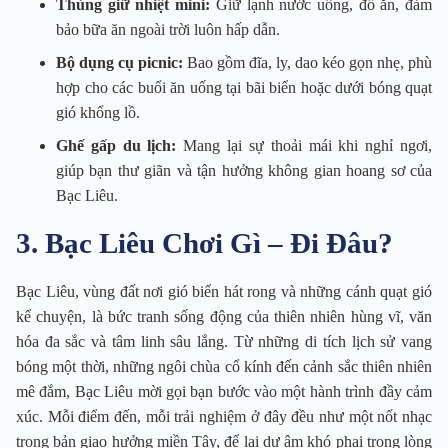
Thùng giữ nhiệt mini:
Giữ lạnh nước uống, đồ ăn, đảm
bảo bữa ăn ngoài trời luôn hấp dẫn.
Bộ dụng cụ picnic:
Bao gồm đĩa, ly, dao kéo gọn nhẹ, phù
hợp cho các buổi ăn uống tại bãi biển hoặc dưới bóng quạt
gió khổng lồ.
Ghế gấp du lịch:
Mang lại sự thoải mái khi nghỉ ngơi,
giúp bạn thư giãn và tận hưởng không gian hoang sơ của
Bạc Liêu.
3. Bạc Liêu Chơi Gì – Đi Đâu?
Bạc Liêu, vùng đất nơi gió biển hát rong và những cánh quạt gió
kể chuyện, là bức tranh sống động của thiên nhiên hùng vĩ, văn
hóa đa sắc và tâm linh sâu lắng. Từ những di tích lịch sử vang
bóng một thời, những ngôi chùa cổ kính đến cảnh sắc thiên nhiên
mê đắm, Bạc Liêu mời gọi bạn bước vào một hành trình đầy cảm
xúc. Mỗi điểm đến, mỗi trải nghiệm ở đây đều như một nốt nhạc
trong bản giao hưởng miền Tây, để lại dư âm khó phai trong lòng