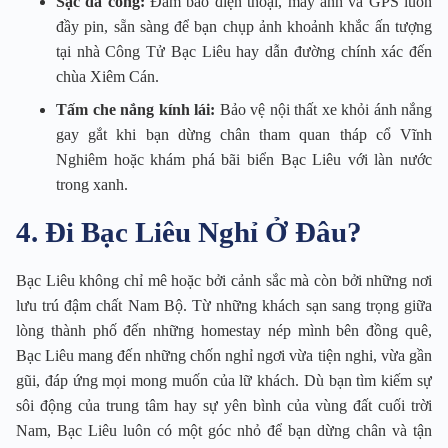
Sạc đa cổng:
Đảm bảo điện thoại, máy ảnh và GPS luôn
đầy pin, sẵn sàng để bạn chụp ảnh khoảnh khắc ấn tượng
tại nhà Công Tử Bạc Liêu hay dẫn đường chính xác đến
chùa Xiêm Cán.
Tấm che nắng kính lái:
Bảo vệ nội thất xe khỏi ánh nắng
gay gắt khi bạn dừng chân tham quan tháp cổ Vĩnh
Nghiêm hoặc khám phá bãi biển Bạc Liêu với làn nước
trong xanh.
4. Đi Bạc Liêu Nghỉ Ở Đâu?
Bạc Liêu không chỉ mê hoặc bởi cảnh sắc mà còn bởi những nơi
lưu trú đậm chất Nam Bộ. Từ những khách sạn sang trọng giữa
lòng thành phố đến những homestay nép mình bên đồng quê,
Bạc Liêu mang đến những chốn nghỉ ngơi vừa tiện nghi, vừa gần
gũi, đáp ứng mọi mong muốn của lữ khách. Dù bạn tìm kiếm sự
sôi động của trung tâm hay sự yên bình của vùng đất cuối trời
Nam, Bạc Liêu luôn có một góc nhỏ để bạn dừng chân và tận