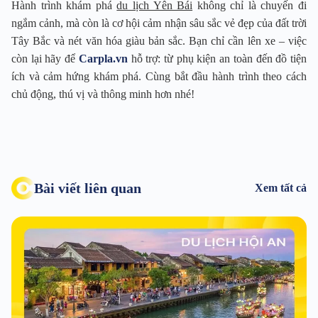
Hành trình khám phá
du lịch Yên Bái
không chỉ là chuyến đi
ngắm cảnh, mà còn là cơ hội cảm nhận sâu sắc vẻ đẹp của đất trời
Tây Bắc và nét văn hóa giàu bản sắc. Bạn chỉ cần lên xe – việc
còn lại hãy để
Carpla.vn
hỗ trợ: từ phụ kiện an toàn đến đồ tiện
ích và cảm hứng khám phá. Cùng bắt đầu hành trình theo cách
chủ động, thú vị và thông minh hơn nhé!
Bài viết liên quan
Xem tất cả