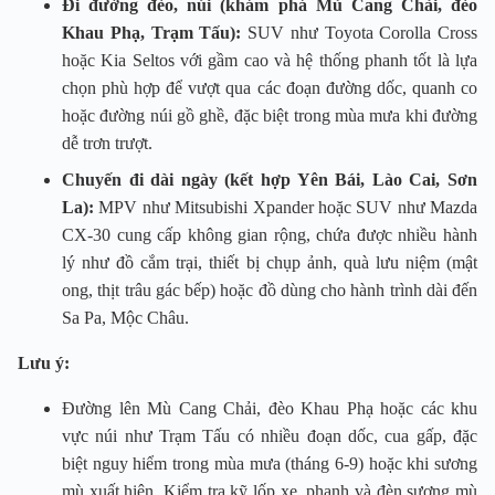
Đi đường đèo, núi (khám phá Mù Cang Chải, đèo
Khau Phạ, Trạm Tấu):
SUV như Toyota Corolla Cross
hoặc Kia Seltos với gầm cao và hệ thống phanh tốt là lựa
chọn phù hợp để vượt qua các đoạn đường dốc, quanh co
hoặc đường núi gồ ghề, đặc biệt trong mùa mưa khi đường
dễ trơn trượt.
Chuyến đi dài ngày (kết hợp Yên Bái, Lào Cai, Sơn
La):
MPV như Mitsubishi Xpander hoặc SUV như Mazda
CX-30 cung cấp không gian rộng, chứa được nhiều hành
lý như đồ cắm trại, thiết bị chụp ảnh, quà lưu niệm (mật
ong, thịt trâu gác bếp) hoặc đồ dùng cho hành trình dài đến
Sa Pa, Mộc Châu.
Lưu ý:
Đường lên Mù Cang Chải, đèo Khau Phạ hoặc các khu
vực núi như Trạm Tấu có nhiều đoạn dốc, cua gấp, đặc
biệt nguy hiểm trong mùa mưa (tháng 6-9) hoặc khi sương
mù xuất hiện. Kiểm tra kỹ lốp xe, phanh và đèn sương mù