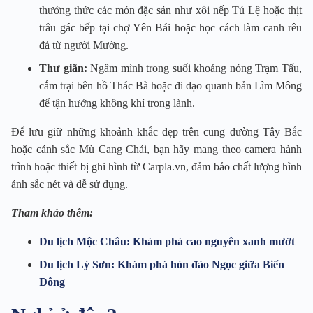
thưởng thức các món đặc sản như xôi nếp Tú Lệ hoặc thịt
trâu gác bếp tại chợ Yên Bái hoặc học cách làm canh rêu
đá từ người Mường.
Thư giãn:
Ngâm mình trong suối khoáng nóng Trạm Tấu,
cắm trại bên hồ Thác Bà hoặc đi dạo quanh bản Lìm Mông
để tận hưởng không khí trong lành.
Để lưu giữ những khoảnh khắc đẹp trên cung đường Tây Bắc
hoặc cảnh sắc Mù Cang Chải, bạn hãy mang theo camera hành
trình hoặc thiết bị ghi hình từ Carpla.vn, đảm bảo chất lượng hình
ảnh sắc nét và dễ sử dụng.
Tham khảo thêm:
Du lịch Mộc Châu: Khám phá cao nguyên xanh mướt
Du lịch Lý Sơn: Khám phá hòn đảo Ngọc giữa Biển
Đông