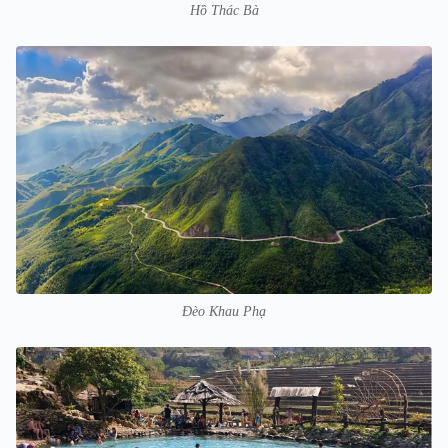
Hồ Thác Bà
Đèo Khau Phạ