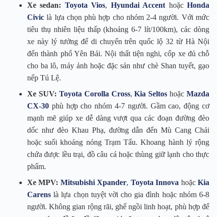
Xe sedan:
Toyota Vios
,
Hyundai Accent
hoặc
Honda
Civic
là lựa chọn phù hợp cho nhóm 2-4 người. Với mức
tiêu thụ nhiên liệu thấp (khoảng 6-7 lít/100km), các dòng
xe này lý tưởng để di chuyển trên quốc lộ 32 từ Hà Nội
đến thành phố Yên Bái. Nội thất tiện nghi, cốp xe đủ chỗ
cho ba lô, máy ảnh hoặc đặc sản như chè Shan tuyết, gạo
nếp Tú Lệ.
Xe SUV:
Toyota Corolla Cross
,
Kia Seltos
hoặc
Mazda
CX-30
phù hợp cho nhóm 4-7 người. Gầm cao, động cơ
mạnh mẽ giúp xe dễ dàng vượt qua các đoạn đường đèo
dốc như đèo Khau Phạ, đường dẫn đến Mù Cang Chải
hoặc suối khoáng nóng Trạm Tấu. Khoang hành lý rộng
chứa được lều trại, đồ câu cá hoặc thùng giữ lạnh cho thực
phẩm.
Xe MPV:
Mitsubishi Xpander
,
Toyota Innova
hoặc
Kia
Carens
là lựa chọn tuyệt vời cho gia đình hoặc nhóm 6-8
người. Không gian rộng rãi, ghế ngồi linh hoạt, phù hợp để