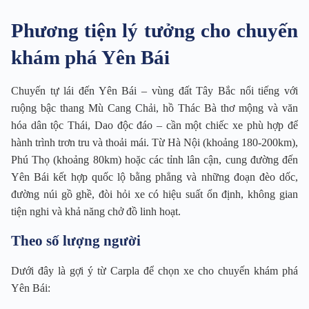
Phương tiện lý tưởng cho chuyến
khám phá Yên Bái
Chuyến tự lái đến Yên Bái – vùng đất Tây Bắc nổi tiếng với
ruộng bậc thang Mù Cang Chải, hồ Thác Bà thơ mộng và văn
hóa dân tộc Thái, Dao độc đáo – cần một chiếc xe phù hợp để
hành trình trơn tru và thoải mái. Từ Hà Nội (khoảng 180-200km),
Phú Thọ (khoảng 80km) hoặc các tỉnh lân cận, cung đường đến
Yên Bái kết hợp quốc lộ bằng phẳng và những đoạn đèo dốc,
đường núi gồ ghề, đòi hỏi xe có hiệu suất ổn định, không gian
tiện nghi và khả năng chở đồ linh hoạt.
Theo số lượng người
Dưới đây là gợi ý từ Carpla để chọn xe cho chuyến khám phá
Yên Bái: