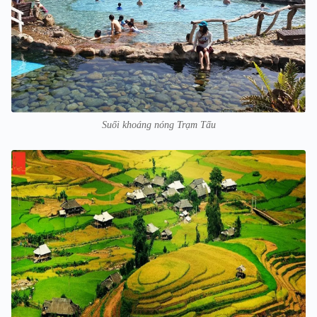
Suối khoáng nóng Trạm Tấu