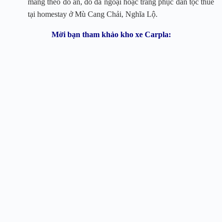
mang theo đồ ăn, đồ dã ngoại hoặc trang phục dân tộc thuê
tại homestay ở Mù Cang Chải, Nghĩa Lộ.
Mời bạn tham khảo kho xe Carpla: