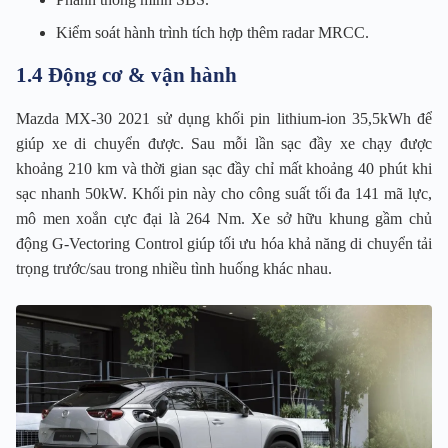
Kiểm soát hành trình tích hợp thêm radar MRCC.
1.4 Động cơ & vận hành
Mazda MX-30 2021 sử dụng khối pin lithium-ion 35,5kWh để
giúp xe di chuyển được. Sau mỗi lần sạc đầy xe chạy được
khoảng 210 km và thời gian sạc đầy chỉ mất khoảng 40 phút khi
sạc nhanh 50kW. Khối pin này cho công suất tối đa 141 mã lực,
mô men xoắn cực đại là 264 Nm. Xe sở hữu khung gầm chủ
động G-Vectoring Control giúp tối ưu hóa khả năng di chuyển tải
trọng trước/sau trong nhiều tình huống khác nhau.