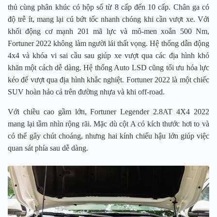
thủ cùng phân khúc có hộp số từ 8 cấp đến 10 cấp. Chân ga có
độ trễ ít, mang lại cú bứt tốc nhanh chóng khi cần vượt xe. Với
khối động cơ mạnh 201 mã lực và mô-men xoắn 500 Nm,
Fortuner 2022 không làm người lái thất vọng. Hệ thống dẫn động
4x4 và khóa vi sai cầu sau giúp xe vượt qua các địa hình khó
khăn một cách dễ dàng. Hệ thống Auto LSD cũng tối ưu hóa lực
kéo để vượt qua địa hình khắc nghiệt. Fortuner 2022 là một chiếc
SUV hoàn hảo cả trên đường nhựa và khi off-road.
Với chiều cao gầm lớn, Fortuner Legender 2.8AT 4X4 2022
mang lại tầm nhìn rộng rãi. Mặc dù cột A có kích thước hơi to và
có thể gây chút choáng, nhưng hai kính chiếu hậu lớn giúp việc
quan sát phía sau dễ dàng.