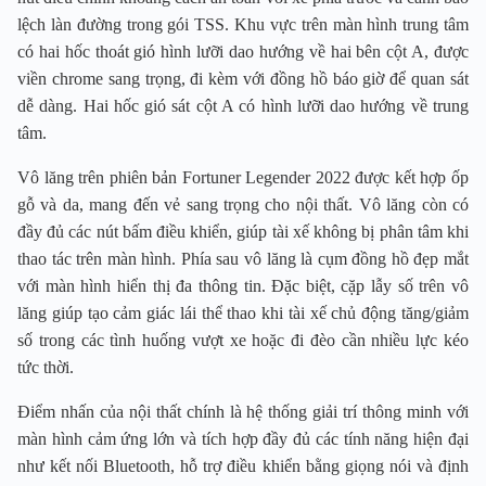
lệch làn đường trong gói TSS. Khu vực trên màn hình trung tâm
có hai hốc thoát gió hình lưỡi dao hướng về hai bên cột A, được
viền chrome sang trọng, đi kèm với đồng hồ báo giờ để quan sát
dễ dàng. Hai hốc gió sát cột A có hình lưỡi dao hướng về trung
tâm.
Vô lăng trên phiên bản Fortuner Legender 2022 được kết hợp ốp
gỗ và da, mang đến vẻ sang trọng cho nội thất. Vô lăng còn có
đầy đủ các nút bấm điều khiển, giúp tài xế không bị phân tâm khi
thao tác trên màn hình. Phía sau vô lăng là cụm đồng hồ đẹp mắt
với màn hình hiển thị đa thông tin. Đặc biệt, cặp lẫy số trên vô
lăng giúp tạo cảm giác lái thể thao khi tài xế chủ động tăng/giảm
số trong các tình huống vượt xe hoặc đi đèo cần nhiều lực kéo
tức thời.
Điểm nhấn của nội thất chính là hệ thống giải trí thông minh với
màn hình cảm ứng lớn và tích hợp đầy đủ các tính năng hiện đại
như kết nối Bluetooth, hỗ trợ điều khiển bằng giọng nói và định