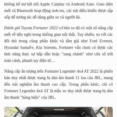
không hỗ trợ kết nối Apple Carplay và Android Auto. Giao diện
mới và Bluetooth hoạt động trơn tru, các nút điều khiển được sắp
xếp để tương tác dễ dàng giữa xe và người lái.
Đánh giá Toyota Fortuner 2022
cơ bản xe đã có một số nâng cấp
mới về tiện nghi trong không gian nội thất. Tuy nhiên, so với các
đối thủ trong cùng phân khúc và tầm giá như Ford Everest,
Hyundai SantaFe, Kia Sorento, Fortuner vẫn chưa có được các
tính năng thực sự hấp dẫn hoặc "sang chảnh" như cửa sổ trời
toàn cảnh, phanh tay điện tử…
Nâng cấp ấn tượng trên Fortuner Legender 4x4 AT 2022 là phiên
bản duy nhất được trang bị dàn âm thanh 11 loa của JBL, mang
đến trải nghiệm âm thanh cao cấp. Trong phân khúc, chỉ có
Fortuner Legender 4x4 AT là mẫu xe duy nhất được trang bị dàn
âm thanh "hàng hiệu" của JBL.