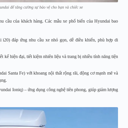
undai để tăng cường sự bảo vệ cho bạn và chiếc xe
hu cầu của khách hàng. Các mẫu xe phổ biến của Hyundai bao
i i20) đáp ứng nhu cầu xe nhỏ gọn, dễ điều khiển, phù hợp di
t kế hiện đại, tiết kiệm nhiên liệu và trang bị nhiều tính năng tiện
i Santa Fe) với khoang nội thất rộng rãi, động cơ mạnh mẽ và
ụng.
undai Ioniq) – ứng dụng công nghệ tiên phong, giúp giảm lượng