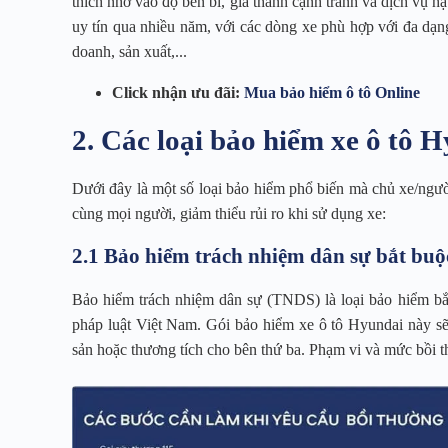
thích nhờ vào độ bền bỉ, giá thành cạnh tranh và dịch vụ 
uy tín qua nhiều năm, với các dòng xe phù hợp với đa dạng
doanh, sản xuất,...
Click nhận ưu đãi:
Mua bảo hiểm ô tô Online
2. Các loại bảo hiểm xe ô tô 
Dưới đây là một số loại bảo hiểm phổ biến mà chủ xe/ngư
cùng mọi người, giảm thiểu rủi ro khi sử dụng xe:
2.1 Bảo hiểm trách nhiệm dân sự bắt buộ
Bảo hiểm trách nhiệm dân sự (TNDS) là loại bảo hiểm bắ
pháp luật Việt Nam. Gói bảo hiểm xe ô tô Hyundai này sẽ b
sản hoặc thương tích cho bên thứ ba. Phạm vi và mức bồi th