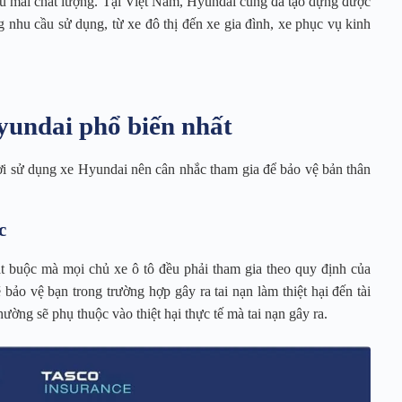
hậu mãi chất lượng. Tại Việt Nam, Hyundai cũng đã tạo dựng được
 nhu cầu sử dụng, từ xe đô thị đến xe gia đình, xe phục vụ kinh
Hyundai phổ biến nhất
ời sử dụng xe Hyundai nên cân nhắc tham gia để bảo vệ bản thân
c
t buộc mà mọi chủ xe ô tô đều phải tham gia theo quy định của
ảo vệ bạn trong trường hợp gây ra tai nạn làm thiệt hại đến tài
ường sẽ phụ thuộc vào thiệt hại thực tế mà tai nạn gây ra.