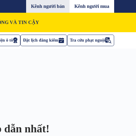
Kênh người bán
Kênh người mua
NG VÀ TIN CẬY
ện ô tô
Đặt lịch đăng kiểm
Tra cứu phạt nguội
 dẫn nhất!