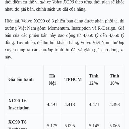
thời điểm cụ thể vì
giá xe Volvo XC90
theo từng thời gian sẽ khác
nhau do giá bán, chính sách ưu đãi của hãng.
Hiện tại, Volvo XC90 có 3 phiên bản đang được phân phối tại thị
trường Việt Nam gồm: Momentum, Inscription và R-Design. Giá
bán của các phiên bản này dao động từ 4,050 tỷ đến 4,650 tỷ
đồng. Tuy nhiên, để thu hút khách hàng, Volvo Việt Nam thường
xuyên tung ra các chương trình ưu đãi và giảm giá cho dòng xe
này.
Hà
Tỉnh
Tỉnh
Giá lăn bánh
TPHCM
Nội
12%
10%
XC90 T6
4.491
4.413
4.471
4.393
Inscription
XC90 T8
5.175
5.095
5.145
5.065