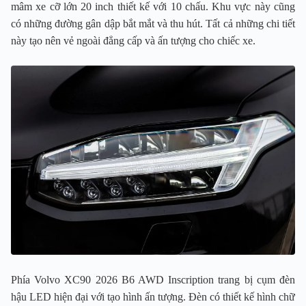
mâm xe cỡ lớn 20 inch thiết kế với 10 chấu. Khu vực này cũng
có những đường gân dập bắt mắt và thu hút. Tất cả những chi tiết
này tạo nên vẻ ngoài đẳng cấp và ấn tượng cho chiếc xe.
Phía Volvo XC90 2026 B6 AWD Inscription trang bị cụm đèn
hậu LED hiện đại với tạo hình ấn tượng. Đèn có thiết kế hình chữ