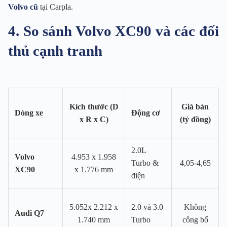
Volvo cũ
tại Carpla.
4. So sánh Volvo XC90 và các đối
thủ cạnh tranh
Kích thước (D
Giá bán
Dòng xe
Động cơ
x R x C)
(tỷ đồng)
2.0L
Volvo
4.953 x 1.958
Turbo &
4,05-4,65
XC90
x 1.776 mm
điện
5.052x 2.212 x
2.0 và 3.0
Không
Audi Q7
1.740 mm
Turbo
công bố