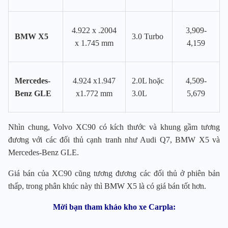
4.922 x .2004
3,909-
BMW X5
3.0 Turbo
x 1.745 mm
4,159
Mercedes-
4.924 x1.947
2.0L hoặc
4,509-
Benz GLE
x1.772 mm
3.0L
5,679
Nhìn chung, Volvo XC90 có kích thước và khung gầm tương
đương với các đối thủ cạnh tranh như Audi Q7, BMW X5 và
Mercedes-Benz GLE.
Giá bán của XC90 cũng tương đương các đối thủ ở phiên bản
thấp, trong phân khúc này thì BMW X5 là có giá bán tốt hơn.
Mời bạn tham khảo kho xe Carpla: