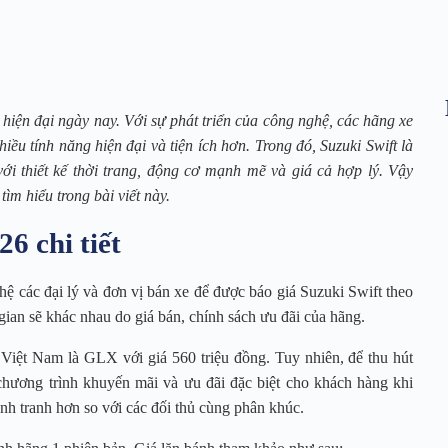
 hiện đại ngày nay. Với sự phát triển của công nghệ, các hãng xe
ều tính năng hiện đại và tiện ích hơn. Trong đó, Suzuki Swift là
i thiết kế thời trang, động cơ mạnh mẽ và giá cả hợp lý. Vậy
ìm hiểu trong bài viết này.
6 chi tiết
hệ các đại lý và đơn vị bán xe để được báo giá Suzuki Swift theo
 gian sẽ khác nhau do giá bán, chính sách ưu đãi của hãng.
 Việt Nam là GLX với giá 560 triệu đồng. Tuy nhiên, để thu hút
hương trình khuyến mãi và ưu đãi đặc biệt cho khách hàng khi
nh tranh hơn so với các đối thủ cùng phân khúc.