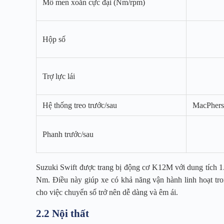
Mô men xoắn cực đại (Nm/rpm)
Hộp số
Trợ lực lái
Hệ thống treo trước/sau
MacPherso
Phanh trước/sau
Suzuki Swift được trang bị động cơ K12M với dung tích 1
Nm. Điều này giúp xe có khả năng vận hành linh hoạt tro
cho việc chuyển số trở nên dễ dàng và êm ái.
2.2 Nội thất