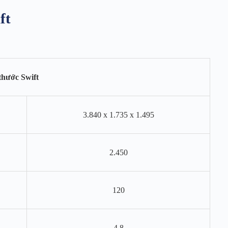
ft
thước Swift
3.840 x 1.735 x 1.495
2.450
120
4,8