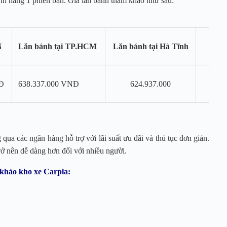
nh hãng 1 phiên bản. Giá lăn bánh tham khảo như sau:
N
Lăn bánh tại TP.HCM
Lăn bánh tại Hà Tĩnh
Đ
638.337.000 VNĐ
624.937.000
qua các ngân hàng hỗ trợ với lãi suất ưu đãi và thủ tục đơn giản.
rở nên dễ dàng hơn đối với nhiều người.
khảo kho xe Carpla: