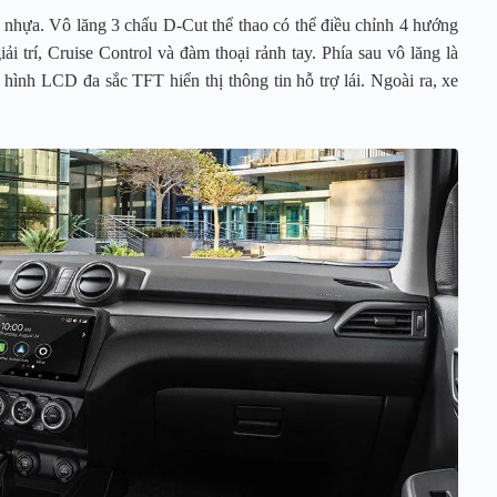
u nhựa. Vô lăng 3 chấu D-Cut thể thao có thể điều chỉnh 4 hướng
i trí, Cruise Control và đàm thoại rảnh tay. Phía sau vô lăng là
nh LCD đa sắc TFT hiển thị thông tin hỗ trợ lái. Ngoài ra, xe