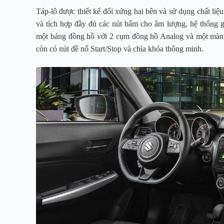
Táp-lô được thiết kế đối xứng hai bên và sử dụng chất liệ
và tích hợp đầy đủ các nút bấm cho âm lượng, hệ thống giả
một bảng đồng hồ với 2 cụm đồng hồ Analog và một màn hì
còn có nút đề nổ Start/Stop và chìa khóa thông minh.