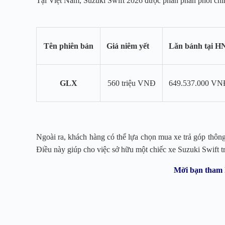
Tại Việt Nam, Suzuki Swift 2026 được phân phân phối chí
Tên phiên bản
Giá niêm yết
Lăn bánh tại H
GLX
560 triệu VNĐ
649.537.000 VN
Ngoài ra, khách hàng có thể lựa chọn mua xe trả góp thông 
Điều này giúp cho việc sở hữu một chiếc xe Suzuki Swift t
Mời bạn tham 