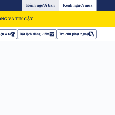
Kênh người bán
Kênh người mua
NG VÀ TIN CẬY
ện ô tô
Đặt lịch đăng kiểm
Tra cứu phạt nguội