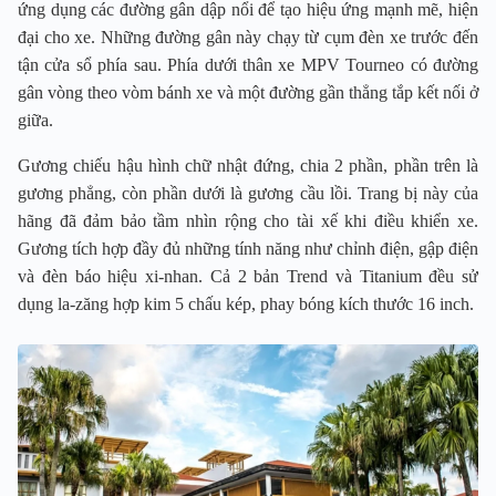
ứng dụng các đường gân dập nổi để tạo hiệu ứng mạnh mẽ, hiện
đại cho xe. Những đường gân này chạy từ cụm đèn xe trước đến
tận cửa sổ phía sau. Phía dưới thân xe MPV Tourneo có đường
gân vòng theo vòm bánh xe và một đường gần thẳng tắp kết nối ở
giữa.
Gương chiếu hậu hình chữ nhật đứng, chia 2 phần, phần trên là
gương phẳng, còn phần dưới là gương cầu lồi. Trang bị này của
hãng đã đảm bảo tầm nhìn rộng cho tài xế khi điều khiển xe.
Gương tích hợp đầy đủ những tính năng như chỉnh điện, gập điện
và đèn báo hiệu xi-nhan. Cả 2 bản Trend và Titanium đều sử
dụng la-zăng hợp kim 5 chấu kép, phay bóng kích thước 16 inch.