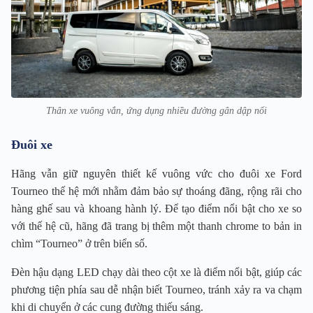
Thân xe vuông vắn, ứng dụng nhiều đường gân dập nổi
Đuôi xe
Hãng vẫn giữ nguyên thiết kế vuông vức cho đuôi xe Ford
Tourneo thế hệ mới nhằm đảm bảo sự thoáng đãng, rộng rãi cho
hàng ghế sau và khoang hành lý. Để tạo điểm nổi bật cho xe so
với thế hệ cũ, hãng đã trang bị thêm một thanh chrome to bản in
chìm “Tourneo” ở trên biển số.
Đèn hậu dạng LED chạy dài theo cột xe là điểm nổi bật, giúp các
phương tiện phía sau dễ nhận biết Tourneo, tránh xảy ra va chạm
khi di chuyển ở các cung đường thiếu sáng.