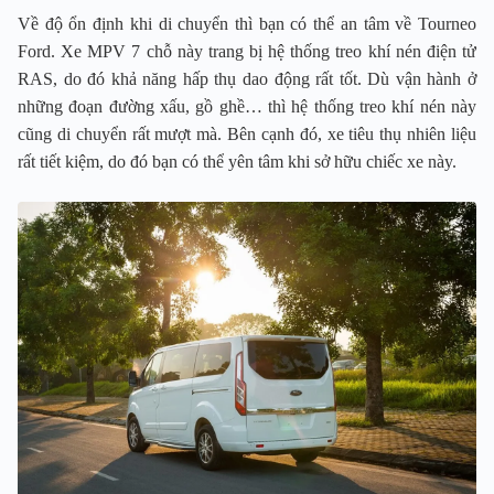
Về độ ổn định khi di chuyển thì bạn có thể an tâm về Tourneo
Ford. Xe MPV 7 chỗ này trang bị hệ thống treo khí nén điện tử
RAS, do đó khả năng hấp thụ dao động rất tốt. Dù vận hành ở
những đoạn đường xấu, gồ ghề… thì hệ thống treo khí nén này
cũng di chuyển rất mượt mà. Bên cạnh đó, xe tiêu thụ nhiên liệu
rất tiết kiệm, do đó bạn có thể yên tâm khi sở hữu chiếc xe này.