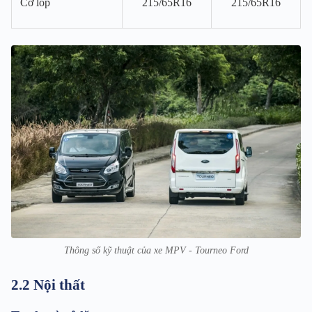
Cỡ lốp
215/65R16
215/65R16
Thông số kỹ thuật của xe MPV - Tourneo Ford
2.2 Nội thất