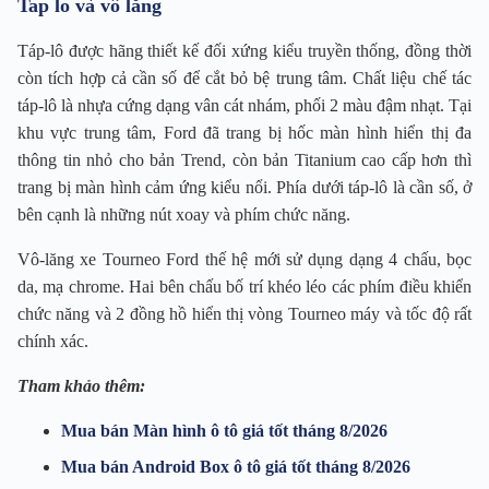
Tap lo và vô lăng
Táp-lô được hãng thiết kế đối xứng kiểu truyền thống, đồng thời
còn tích hợp cả cần số để cắt bỏ bệ trung tâm. Chất liệu chế tác
táp-lô là nhựa cứng dạng vân cát nhám, phối 2 màu đậm nhạt. Tại
khu vực trung tâm, Ford đã trang bị hốc màn hình hiển thị đa
thông tin nhỏ cho bản Trend, còn bản Titanium cao cấp hơn thì
trang bị màn hình cảm ứng kiểu nổi. Phía dưới táp-lô là cần số, ở
bên cạnh là những nút xoay và phím chức năng.
Vô-lăng xe Tourneo Ford thế hệ mới sử dụng dạng 4 chấu, bọc
da, mạ chrome. Hai bên chấu bố trí khéo léo các phím điều khiển
chức năng và 2 đồng hồ hiển thị vòng Tourneo máy và tốc độ rất
chính xác.
Tham khảo thêm:
Mua bán Màn hình ô tô giá tốt tháng 8/2026
Mua bán Android Box ô tô giá tốt tháng 8/2026