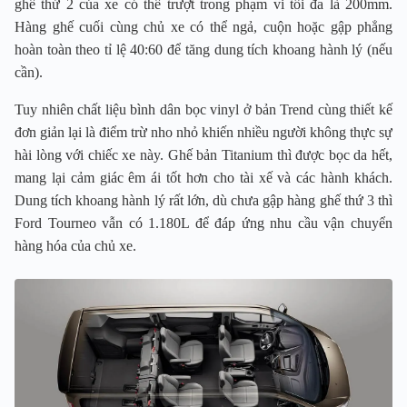
ghế thứ 2 của xe có thể trượt trong phạm vi tối đa là 200mm.
Hàng ghế cuối cùng chủ xe có thể ngả, cuộn hoặc gập phẳng
hoàn toàn theo tỉ lệ 40:60 để tăng dung tích khoang hành lý (nếu
cần).
Tuy nhiên chất liệu bình dân bọc vinyl ở bản Trend cùng thiết kế
đơn giản lại là điểm trừ nho nhỏ khiến nhiều người không thực sự
hài lòng với chiếc xe này. Ghế bản Titanium thì được bọc da hết,
mang lại cảm giác êm ái tốt hơn cho tài xế và các hành khách.
Dung tích khoang hành lý rất lớn, dù chưa gập hàng ghế thứ 3 thì
Ford Tourneo vẫn có 1.180L để đáp ứng nhu cầu vận chuyển
hàng hóa của chủ xe.