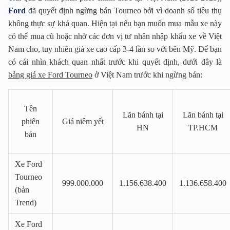
Ford
đã quyết định ngừng bán Tourneo bởi vì doanh số tiêu thụ
không thực sự khả quan. Hiện tại nếu bạn muốn mua mẫu xe này
có thể mua cũ hoặc nhờ các đơn vị tư nhân nhập khẩu xe về Việt
Nam cho, tuy nhiên giá xe cao cấp 3-4 lần so với bên Mỹ. Để bạn
có cái nhìn khách quan nhất trước khi quyết định, dưới đây là
bảng giá xe Ford Tourneo
ở Việt Nam trước khi ngừng bán:
Tên
Lăn bánh tại
Lăn bánh tại
phiên
Giá niêm yết
HN
TP.HCM
bản
Xe Ford
Tourneo
999.000.000
1.156.638.400
1.136.658.400
(bản
Trend)
Xe Ford