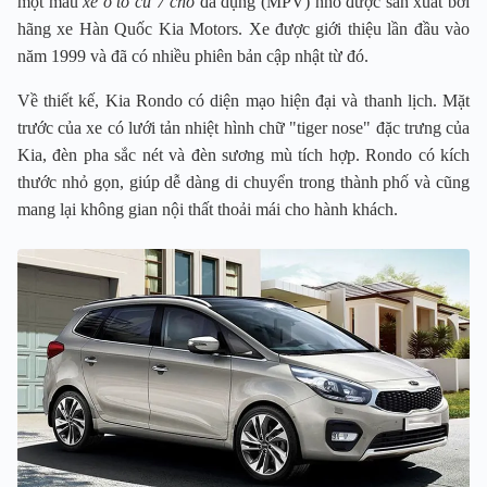
một mẫu
xe ô tô cũ 7 chỗ
đa dụng (MPV) nhỏ được sản xuất bởi
hãng xe Hàn Quốc Kia Motors. Xe được giới thiệu lần đầu vào
năm 1999 và đã có nhiều phiên bản cập nhật từ đó.
Về thiết kế, Kia Rondo có diện mạo hiện đại và thanh lịch. Mặt
trước của xe có lưới tản nhiệt hình chữ "tiger nose" đặc trưng của
Kia, đèn pha sắc nét và đèn sương mù tích hợp. Rondo có kích
thước nhỏ gọn, giúp dễ dàng di chuyển trong thành phố và cũng
mang lại không gian nội thất thoải mái cho hành khách.