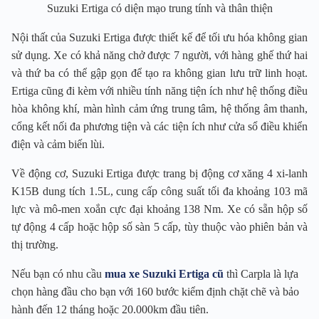
Suzuki Ertiga có diện mạo trung tính và thân thiện
Nội thất của Suzuki Ertiga được thiết kế để tối ưu hóa không gian
sử dụng. Xe có khả năng chở được 7 người, với hàng ghế thứ hai
và thứ ba có thể gập gọn để tạo ra không gian lưu trữ linh hoạt.
Ertiga cũng đi kèm với nhiều tính năng tiện ích như hệ thống điều
hòa không khí, màn hình cảm ứng trung tâm, hệ thống âm thanh,
cổng kết nối đa phương tiện và các tiện ích như cửa sổ điều khiển
điện và cảm biến lùi.
Về động cơ, Suzuki Ertiga được trang bị động cơ xăng 4 xi-lanh
K15B dung tích 1.5L, cung cấp công suất tối đa khoảng 103 mã
lực và mô-men xoắn cực đại khoảng 138 Nm. Xe có sẵn hộp số
tự động 4 cấp hoặc hộp số sàn 5 cấp, tùy thuộc vào phiên bản và
thị trường.
Nếu bạn có nhu cầu
mua xe Suzuki Ertiga cũ
thì Carpla là lựa
chọn hàng đầu cho bạn với 160 bước kiểm định chặt chẽ và bảo
hành đến 12 tháng hoặc 20.000km đầu tiên.