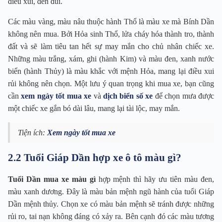
điều xui, đen đủi.
Các màu vàng, màu nâu thuộc hành Thổ là màu xe mà Bính Dần
không nên mua. Bởi Hỏa sinh Thổ, lửa cháy hóa thành tro, thành
đất và sẽ làm tiêu tan hết sự may mắn cho chủ nhân chiếc xe.
Những màu trắng, xám, ghi (hành Kim) và màu đen, xanh nước
biển (hành Thủy) là màu khắc với mệnh Hỏa, mang lại điều xui
rủi không nên chọn. Một lưu ý quan trọng khi mua xe, bạn cũng
cần
xem ngày tốt mua xe
và
dịch biển số xe
để chọn mưa được
một chiếc xe gắn bó dài lâu, mang lại tài lộc, may mắn.
Tiện ích:
Xem ngày tốt mua xe
2.2 Tuổi Giáp Dần hợp xe ô tô màu gì?
Tuổi Dần mua xe màu gì
hợp mệnh thì hãy ưu tiên màu đen,
màu xanh dương. Đây là màu bản mệnh ngũ hành của tuổi Giáp
Dần mệnh thủy. Chọn xe có màu bản mệnh sẽ tránh được những
rủi ro, tai nạn không đáng có xảy ra. Bên cạnh đó các màu tương