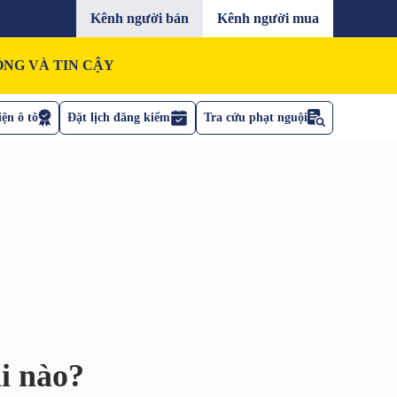
Kênh người bán
Kênh người mua
NG VÀ TIN CẬY
ện ô tô
Đặt lịch đăng kiểm
Tra cứu phạt nguội
i nào?