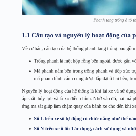
Phanh tang trống ô tô 
1.1 Cấu tạo và nguyên lý hoạt động của 
Về cơ bản, cấu tạo của hệ thống phanh tang trống bao gồm
Trống phanh là một hộp rỗng bên ngoài, được gắn vớ
Má phanh nằm bên trong trống phanh và tiếp xúc trực
má phanh hình cánh cung được lắp đặt ở hai bên, tron
Nguyên lý hoạt động của hệ thống là khi lái xe và sử dụng
áp suất thủy lực và lò xo điều chỉnh. Nhờ vào đó, hai má ph
ứng ma sát giúp làm chậm quay của bánh xe cho đến khi xe
Số L trên xe số tự động có chức năng như thế nà
Số N trên xe ô tô: Tác dụng, cách sử dụng và nh