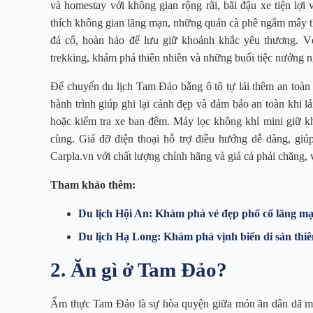
và homestay với không gian rộng rãi, bãi đậu xe tiện lợi
thích không gian lãng mạn, những quán cà phê ngắm mây 
đá cổ, hoàn hảo để lưu giữ khoảnh khắc yêu thương. 
trekking, khám phá thiên nhiên và những buổi tiệc nướng ng
Để chuyến du lịch Tam Đảo bằng ô tô tự lái thêm an toàn v
hành trình giúp ghi lại cảnh đẹp và đảm bảo an toàn khi lá
hoặc kiểm tra xe ban đêm. Máy lọc không khí mini giữ khô
cùng. Giá đỡ điện thoại hỗ trợ điều hướng dễ dàng, giú
Carpla.vn với chất lượng chính hãng và giá cả phải chăng, v
Tham khảo thêm:
Du lịch Hội An: Khám phá vẻ đẹp phố cổ lãng mạ
Du lịch Hạ Long: Khám phá vịnh biển di sản thiê
2. Ăn gì ở Tam Đảo?
Ẩm thực Tam Đảo là sự hòa quyện giữa món ăn dân dã mi