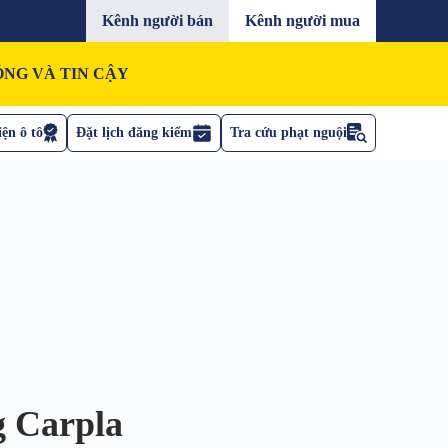
Kênh người bán
Kênh người mua
NG VÀ TIN CẬY
ện ô tô
Đặt lịch đăng kiểm
Tra cứu phạt nguội
g Carpla