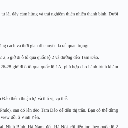
tự lái đầy cảm hứng và trải nghiệm thiên nhiên thanh bình. Dưới
g cách và thời gian di chuyển là rất quan trọng:
-2,5 giờ đi ô tô qua quốc lộ 2 và đường đèo Tam Đảo.
26-28 giờ đi ô tô qua quốc lộ 1A, phù hợp cho hành trình khám
ảo thêm thuận lợi và thú vị, cụ thể:
Phúc), sau đó lên đèo Tam Đảo để đến thị trấn. Bạn có thể dừng
 view đồi ở Vĩnh Yên.
, Ninh Bình, Hà Nam, đến Hà Nội, rồi tiếp tục theo quốc lộ 2