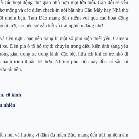
 và các hoạt động thư giãn phù hợp mọi lứa tuổi. Cặp đôi sẽ yêu
thơ mộng và các điểm check-in nổi bật như Cầu Mây hay Nhà thờ
Với nhóm bạn, Tam Đảo mang đến niềm vui qua các hoạt động
oài trời, tạo nên sự gắn kết và trải nghiệm đáng nhớ.
à tiện nghi, bạn nên trang bị một số phụ kiện thiết yếu. Camera
i xe. Đèn pin ô tô hỗ trợ di chuyển trong điều kiện ánh sáng yếu
ng gian trong xe trong lành, đặc biệt hữu ích khi có trẻ nhỏ đi
p hành trình thuận lợi hơn. Những phụ kiện này đều có sẵn tại
ừa túi tiền.
n, cổ kính
n nhiên
ền núi và hương vị đậm đà miền Bắc, mang đến trải nghiệm ẩm