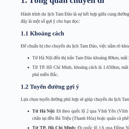
1. Tổng quan chuyến đi
Hành trình du lịch Tam Đảo là sự kết hợp giữa cung đường 
đây là một số gợi ý cho bạn đọc:
1.1 Khoảng cách
Để chuẩn bị cho chuyến du lịch Tam Đảo, việc nắm rõ khoản
Từ Hà Nội đến thị trấn Tam Đảo khoảng 80km, mất 2
Từ TP. Hồ Chí Minh, khoảng cách là 1.650km, mất 
phá miền Bắc.
1.2 Tuyến đường gợi ý
Lựa chọn tuyến đường phù hợp sẽ giúp chuyến du lịch Tam Đ
Từ Hà Nội:
Đi theo quốc lộ 2 qua Vĩnh Yên (Vĩnh 
chân tại đền Bà Triệu (Thanh Hóa) hoặc quán cà phê
Từ TP. Hồ Chí Minh:
Đi quốc lộ 1A qua Đồng Nai