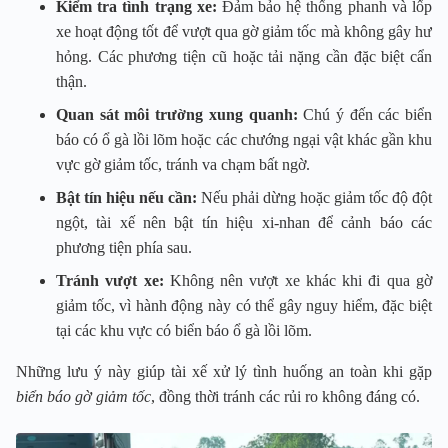
Kiểm tra tình trạng xe:
Đảm bảo hệ thống phanh và lốp
xe hoạt động tốt để vượt qua gờ giảm tốc mà không gây hư
hỏng. Các phương tiện cũ hoặc tải nặng cần đặc biệt cẩn
thận.
Quan sát môi trường xung quanh:
Chú ý đến các biển
báo có ổ gà lồi lõm hoặc các chướng ngại vật khác gần khu
vực gờ giảm tốc, tránh va chạm bất ngờ.
Bật tín hiệu nếu cần:
Nếu phải dừng hoặc giảm tốc độ đột
ngột, tài xế nên bật tín hiệu xi-nhan để cảnh báo các
phương tiện phía sau.
Tránh vượt xe:
Không nên vượt xe khác khi đi qua gờ
giảm tốc, vì hành động này có thể gây nguy hiểm, đặc biệt
tại các khu vực có biển báo ổ gà lồi lõm.
Những lưu ý này giúp tài xế xử lý tình huống an toàn khi gặp
biển báo gờ giảm tốc
, đồng thời tránh các rủi ro không đáng có.