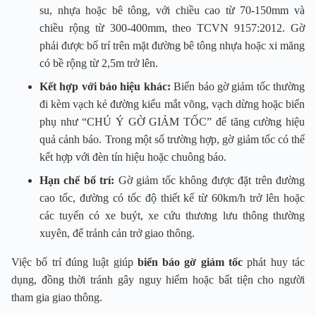
su, nhựa hoặc bê tông, với chiều cao từ 70-150mm và
chiều rộng từ 300-400mm, theo TCVN 9157:2012. Gờ
phải được bố trí trên mặt đường bê tông nhựa hoặc xi măng
có bề rộng từ 2,5m trở lên.
Kết hợp với báo hiệu khác:
Biển báo gờ giảm tốc thường
đi kèm vạch kẻ đường kiểu mắt võng, vạch dừng hoặc biển
phụ như “CHÚ Ý GỜ GIẢM TỐC” để tăng cường hiệu
quả cảnh báo. Trong một số trường hợp, gờ giảm tốc có thể
kết hợp với đèn tín hiệu hoặc chuông báo.
Hạn chế bố trí:
Gờ giảm tốc không được đặt trên đường
cao tốc, đường có tốc độ thiết kế từ 60km/h trở lên hoặc
các tuyến có xe buýt, xe cứu thương lưu thông thường
xuyên, để tránh cản trở giao thông.
Việc bố trí đúng luật giúp
biển báo gờ giảm tốc
phát huy tác
dụng, đồng thời tránh gây nguy hiểm hoặc bất tiện cho người
tham gia giao thông.