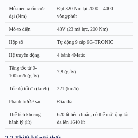
Mô-men xoắn cực
Đạt 320 Nm tại 2000 – 4000
đại (Nm)
vòng/phút
Mô-tơ điện
48V (23 mã lực, 200 Nm)
Hộp số
Tự động 9 cấp 9G-TRONIC
Hệ truyền động
4 bánh 4Matic
Tăng tốc từ 0-
7,8 (giây)
100km/h (giây)
Tốc độ tối đa (km/h)
221 (km/h)
Phanh trước/ sau
Đĩa/ đĩa
Thể tích khoang
620 lít tiêu chuẩn, có thể mở rộng tối
hành lý (lít)
đa lên 1640 lít
2.2 Thiết kế nội thất