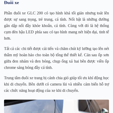
Đuôi xe
Phần đuôi xe GLC 200 có tạo hình khá tối giản nhưng toát lên
được sự sang trọng, trẻ trung, cá tính. Nổi bật là những đường
gân dập nổi đầy khỏe khoắn, cá tính. Cùng với đó là hệ thống
cụm đèn hậu LED phía sau có tạo hình mang nét hiện đại, tinh tế
hơn.
Tất cả các chi tiết được cải tiến và chăm chút kỹ lưỡng tạo lên nét
thẩm mỹ hoàn hảo cho toàn bộ tổng thể thiết kế. Cản sau ốp sơn
giữa đen nhám và đen bóng, chụp ống xả hai bên được viền ốp
chrome sáng bóng đầy cá tính.
Trung tâm đuôi xe trang bị cánh chia gió giúp tối ưu khí động học
khi di chuyển. Bên dưới có camera lùi và nhiều cảm biến hỗ trợ
các chức năng hoạt động của xe khi di chuyển.