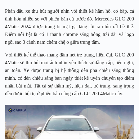
Phần đầu xe thu hút người nhìn với thiết kế hầm hố, cơ bắp, cá
tính hơn nhiều so với phiên bản cũ trước đó. Mercedes GLC 200
4Matic 2024 được trang bị mặt ga lăng lồi ra nhìn rất bề thế.
Điểm nổi bật là có 1 thanh chrome sáng bóng trải dài và logo
ngôi sao 3 cánh nằm chễm chệ ở giữa trung tâm.
Với thiết kế thể thao mang đậm nét trẻ trung, hiện đại, GLC 200
4Matic sẽ thu hút mọi ánh nhìn yêu thích sự đẳng cấp, tiện nghi,
an toàn. Xe được trang bị hệ thống đèn pha chiếu sáng thông
minh, có đèn chiếu sáng ban ngày thiết kế uyển chuyển tạo điểm
nhấn bắt mắt. Tất cả sự thẩm mỹ, hiện đại, trẻ trung, sang trọng
đều được hội tụ ở phiên bản nâng cấp GLC 200 4Matic này.