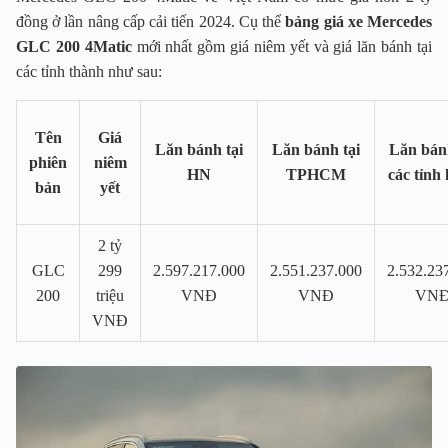
đồng ở lần nâng cấp cải tiến 2024. Cụ thể
bảng giá xe Mercedes
GLC 200 4Matic
mới nhất gồm giá niêm yết và giá lăn bánh tại
các tỉnh thành như sau:
Tên
Giá
Lăn bánh tại
Lăn bánh tại
Lăn bánh
phiên
niêm
HN
TPHCM
các tỉnh
bản
yết
2 tỷ
GLC
299
2.597.217.000
2.551.237.000
2.532.23
200
triệu
VNĐ
VNĐ
VN
VNĐ