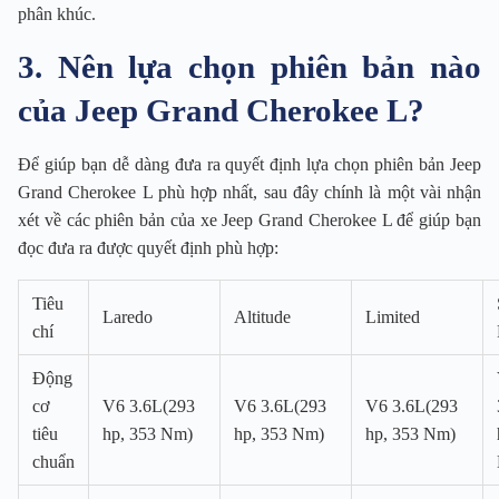
phân khúc.
3. Nên lựa chọn phiên bản nào
của Jeep Grand Cherokee L?
Để giúp bạn dễ dàng đưa ra quyết định lựa chọn phiên bản Jeep
Grand Cherokee L phù hợp nhất, sau đây chính là một vài nhận
xét về các phiên bản của xe Jeep Grand Cherokee L để giúp bạn
đọc đưa ra được quyết định phù hợp:
Tiêu
Laredo
Altitude
Limited
chí
Động
cơ
V6 3.6L(293
V6 3.6L(293
V6 3.6L(293
tiêu
hp, 353 Nm)
hp, 353 Nm)
hp, 353 Nm)
chuẩn