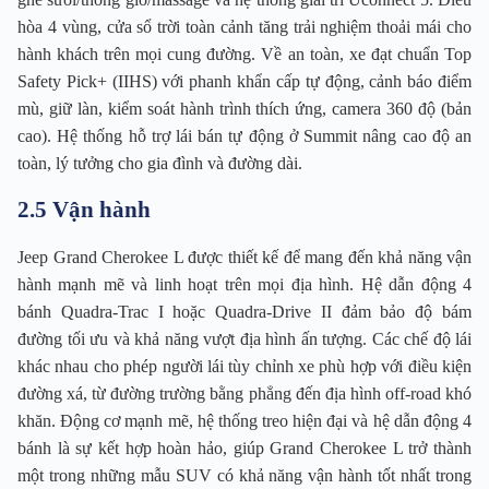
hòa 4 vùng, cửa sổ trời toàn cảnh tăng trải nghiệm thoải mái cho
hành khách trên mọi cung đường. Về an toàn, xe đạt chuẩn Top
Safety Pick+ (IIHS) với phanh khẩn cấp tự động, cảnh báo điểm
mù, giữ làn, kiểm soát hành trình thích ứng, camera 360 độ (bản
cao). Hệ thống hỗ trợ lái bán tự động ở Summit nâng cao độ an
toàn, lý tưởng cho gia đình và đường dài.
2.5 Vận hành
Jeep Grand Cherokee L được thiết kế để mang đến khả năng vận
hành mạnh mẽ và linh hoạt trên mọi địa hình. Hệ dẫn động 4
bánh Quadra-Trac I hoặc Quadra-Drive II đảm bảo độ bám
đường tối ưu và khả năng vượt địa hình ấn tượng. Các chế độ lái
khác nhau cho phép người lái tùy chỉnh xe phù hợp với điều kiện
đường xá, từ đường trường bằng phẳng đến địa hình off-road khó
khăn. Động cơ mạnh mẽ, hệ thống treo hiện đại và hệ dẫn động 4
bánh là sự kết hợp hoàn hảo, giúp Grand Cherokee L trở thành
một trong những mẫu SUV có khả năng vận hành tốt nhất trong