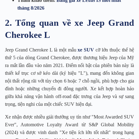
Tham khảo thêm:
Bảng giá xe Lexus IS mới nhất
tháng 8/2026
2. Tổng quan về xe Jeep Grand
Cherokee L
Jeep Grand Cherokee L là một mẫu
xe SUV
cỡ lớn thuộc thế hệ
thứ 5 của dòng Grand Cherokee, được thương hiệu Jeep của Mỹ
ra mắt lần đầu vào năm 2021. Điểm nổi bật của phiên bản này là
thiết kế trục cơ sở kéo dài (ký hiệu "L"), mang đến không gian
nội thất rộng rãi với tùy chọn 6 hoặc 7 chỗ ngồi, phù hợp cho gia
đình hoặc những chuyến đi đông người. Xe kết hợp hoàn hảo
giữa khả năng vận hành off-road đặc trưng của Jeep và sự sang
trọng, tiện nghi của một chiếc SUV hiện đại.
Xe nhận được nhiều giải thưởng uy tín như "Most Awarded SUV
Ever", Automotive Loyalty Award từ S&P Global Mobility
(2024) và được vinh danh "Xe tiện ích lớn tốt nhất" trong hạng