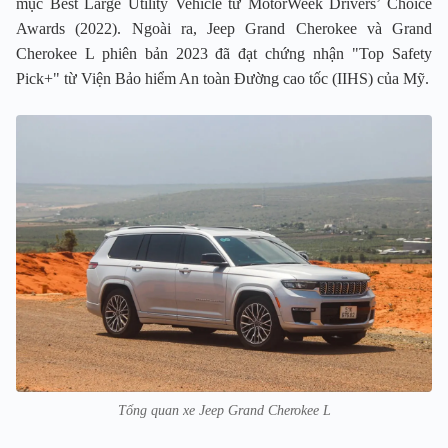
mục Best Large Utility Vehicle từ MotorWeek Drivers’ Choice
Awards (2022). Ngoài ra, Jeep Grand Cherokee và Grand
Cherokee L phiên bản 2023 đã đạt chứng nhận "Top Safety
Pick+" từ Viện Bảo hiểm An toàn Đường cao tốc (IIHS) của Mỹ.
Tổng quan xe Jeep Grand Cherokee L