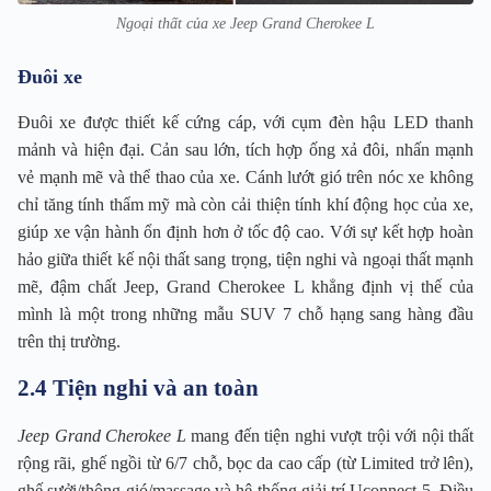
Ngoại thất của xe Jeep Grand Cherokee L
Đuôi xe
Đuôi xe được thiết kế cứng cáp, với cụm đèn hậu LED thanh
mảnh và hiện đại. Cản sau lớn, tích hợp ống xả đôi, nhấn mạnh
vẻ mạnh mẽ và thể thao của xe. Cánh lướt gió trên nóc xe không
chỉ tăng tính thẩm mỹ mà còn cải thiện tính khí động học của xe,
giúp xe vận hành ổn định hơn ở tốc độ cao. Với sự kết hợp hoàn
hảo giữa thiết kế nội thất sang trọng, tiện nghi và ngoại thất mạnh
mẽ, đậm chất Jeep, Grand Cherokee L khẳng định vị thế của
mình là một trong những mẫu SUV 7 chỗ hạng sang hàng đầu
trên thị trường.
2.4 Tiện nghi và an toàn
Jeep Grand Cherokee L
mang đến tiện nghi vượt trội với nội thất
rộng rãi, ghế ngồi từ 6/7 chỗ, bọc da cao cấp (từ Limited trở lên),
ghế sưởi/thông gió/massage và hệ thống giải trí Uconnect 5. Điều