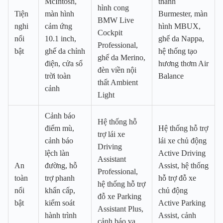
McIntosh,
thanh
hình cong
Tiện
màn hình
Burmester, màn
BMW Live
nghi
cảm ứng
hình MBUX,
Cockpit
nổi
10.1 inch,
ghế da Nappa,
Professional,
bật
ghế da chỉnh
hệ thống tạo
ghế da Merino,
điện, cửa sổ
hương thơm Air
đèn viền nội
trời toàn
Balance
thất Ambient
cảnh
Light
Cảnh báo
Hệ thống hỗ
điểm mù,
Hệ thống hỗ trợ
trợ lái xe
cảnh báo
lái xe chủ động
Driving
lệch làn
Active Driving
Assistant
An
đường, hỗ
Assist, hệ thống
Professional,
toàn
trợ phanh
hỗ trợ đỗ xe
hệ thống hỗ trợ
nổi
khẩn cấp,
chủ động
đỗ xe Parking
bật
kiểm soát
Active Parking
Assistant Plus,
hành trình
Assist, cảnh
cảnh báo va