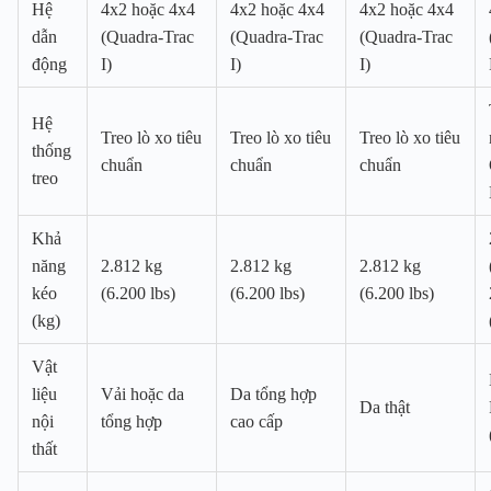
Hệ
4x2 hoặc 4x4
4x2 hoặc 4x4
4x2 hoặc 4x4
dẫn
(Quadra-Trac
(Quadra-Trac
(Quadra-Trac
động
I)
I)
I)
Hệ
Treo lò xo tiêu
Treo lò xo tiêu
Treo lò xo tiêu
thống
chuẩn
chuẩn
chuẩn
treo
Khả
năng
2.812 kg
2.812 kg
2.812 kg
kéo
(6.200 lbs)
(6.200 lbs)
(6.200 lbs)
(kg)
Vật
liệu
Vải hoặc da
Da tổng hợp
Da thật
nội
tổng hợp
cao cấp
thất