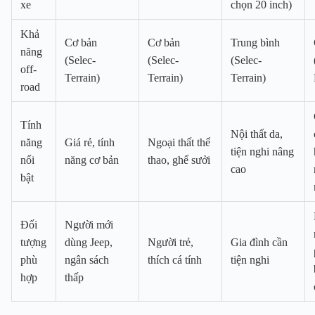
xe
chọn 20 inch)
Khả
Cơ bản
Cơ bản
Trung bình
năng
(Selec-
(Selec-
(Selec-
off-
Terrain)
Terrain)
Terrain)
road
Tính
Nội thất da,
năng
Giá rẻ, tính
Ngoại thất thể
tiện nghi nâng
nổi
năng cơ bản
thao, ghế sưởi
cao
bật
Đối
Người mới
tượng
dùng Jeep,
Người trẻ,
Gia đình cần
phù
ngân sách
thích cá tính
tiện nghi
hợp
thấp