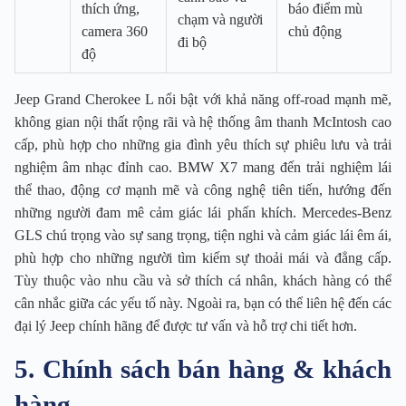
thích ứng,
báo điểm mù
chạm và người
camera 360
chủ động
đi bộ
độ
Jeep Grand Cherokee L nổi bật với khả năng off-road mạnh mẽ,
không gian nội thất rộng rãi và hệ thống âm thanh McIntosh cao
cấp, phù hợp cho những gia đình yêu thích sự phiêu lưu và trải
nghiệm âm nhạc đỉnh cao. BMW X7 mang đến trải nghiệm lái
thể thao, động cơ mạnh mẽ và công nghệ tiên tiến, hướng đến
những người đam mê cảm giác lái phấn khích. Mercedes-Benz
GLS chú trọng vào sự sang trọng, tiện nghi và cảm giác lái êm ái,
phù hợp cho những người tìm kiếm sự thoải mái và đẳng cấp.
Tùy thuộc vào nhu cầu và sở thích cá nhân, khách hàng có thể
cân nhắc giữa các yếu tố này. Ngoài ra, bạn có thể liên hệ đến các
đại lý Jeep chính hãng để được tư vấn và hỗ trợ chi tiết hơn.
5. Chính sách bán hàng & khách
hàng