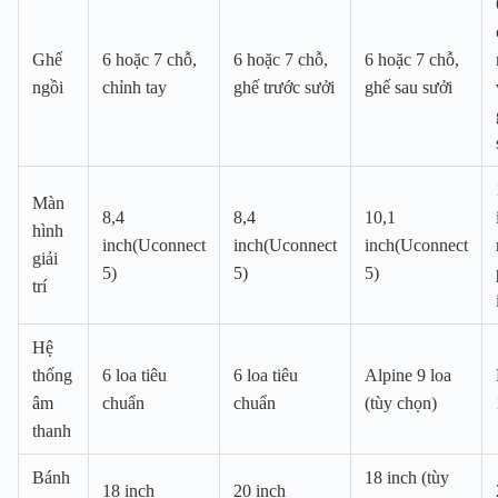
Ghế
6 hoặc 7 chỗ,
6 hoặc 7 chỗ,
6 hoặc 7 chỗ,
ngồi
chỉnh tay
ghế trước sưởi
ghế sau sưởi
Màn
8,4
8,4
10,1
hình
inch(Uconnect
inch(Uconnect
inch(Uconnect
giải
5)
5)
5)
trí
Hệ
thống
6 loa tiêu
6 loa tiêu
Alpine 9 loa
âm
chuẩn
chuẩn
(tùy chọn)
thanh
Bánh
18 inch (tùy
18 inch
20 inch