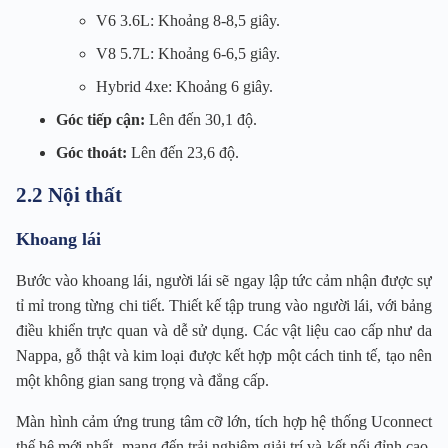
V6 3.6L: Khoảng 8-8,5 giây.
V8 5.7L: Khoảng 6-6,5 giây.
Hybrid 4xe: Khoảng 6 giây.
Góc tiếp cận:
Lên đến 30,1 độ.
Góc thoát:
Lên đến 23,6 độ.
2.2 Nội thất
Khoang lái
Bước vào khoang lái, người lái sẽ ngay lập tức cảm nhận được sự
tỉ mỉ trong từng chi tiết. Thiết kế tập trung vào người lái, với bảng
điều khiển trực quan và dễ sử dụng. Các vật liệu cao cấp như da
Nappa, gỗ thật và kim loại được kết hợp một cách tinh tế, tạo nên
một không gian sang trọng và đẳng cấp.
Màn hình cảm ứng trung tâm cỡ lớn, tích hợp hệ thống Uconnect
thế hệ mới nhất, mang đến trải nghiệm giải trí và kết nối đỉnh cao.