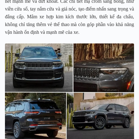
nét mạnh mẽ và dứt khoát. Các chi tiết mạ crôm sáng bóng, như
viền cửa sổ, tay nắm cửa và giá nóc, tạo điểm nhấn sang trọng và
đẳng cấp. Mâm xe hợp kim kích thước lớn, thiết kế đa chấu,
không chỉ tăng thêm vẻ thể thao mà còn góp phần vào khả năng
vận hành ổn định và mạnh mẽ của xe.