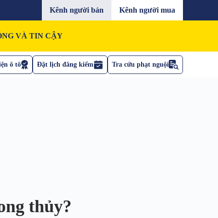
Kênh người bán
Kênh người mua
NG VÀ TIN CẬY
ện ô tô
Đặt lịch đăng kiểm
Tra cứu phạt nguội
ong thủy?