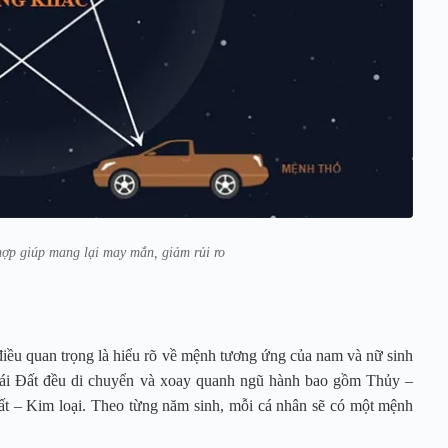
hợp giúp mang lại may mắn, giảm rủi ro
điều quan trọng là hiểu rõ về mệnh tương ứng của nam và nữ sinh
Trái Đất đều di chuyển và xoay quanh ngũ hành bao gồm Thủy –
 – Kim loại. Theo từng năm sinh, mỗi cá nhân sẽ có một mệnh