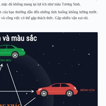
, mặc dù không mang lại lợi ích như màu Tương Sinh.
 của bạn thường dẫn đến những tình huống không lường trước.
 và công việc có thể gặp thách thức. Gặp nhiều vận xui rủi.