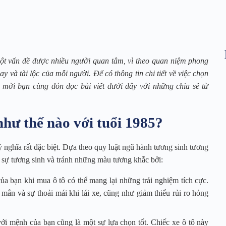
ột vấn đề được nhiều người quan tâm, vì theo quan niệm phong
 và tài lộc của mỗi người. Để có thông tin chi tiết về việc chọn
mời bạn cùng đón đọc bài viết dưới đây với những chia sẻ từ
hư thế nào với tuổi 1985?
nghĩa rất đặc biệt. Dựa theo quy luật ngũ hành tương sinh tương
 sự tương sinh và tránh những màu tương khắc bởi:
 bạn khi mua ô tô có thể mang lại những trải nghiệm tích cực.
 mắn và sự thoải mái khi lái xe, cũng như giảm thiểu rủi ro hỏng
 mệnh của bạn cũng là một sự lựa chọn tốt. Chiếc xe ô tô này