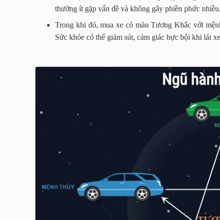
thường ít gặp vấn đề và không gây phiền phức nhiều
Trong khi đó, mua xe có màu Tương Khắc với mệnh
Sức khỏe có thể giảm sút, cảm giác bực bội khi lái xe