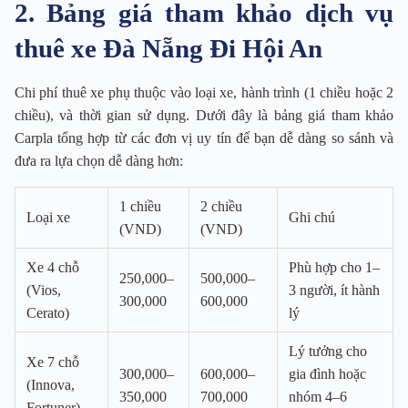
2. Bảng giá tham khảo dịch vụ
thuê xe Đà Nẵng Đi Hội An
Chi phí thuê xe phụ thuộc vào loại xe, hành trình (1 chiều hoặc 2
chiều), và thời gian sử dụng. Dưới đây là bảng giá tham khảo
Carpla tổng hợp từ các đơn vị uy tín để bạn dễ dàng so sánh và
đưa ra lựa chọn dễ dàng hơn:
1 chiều
2 chiều
Loại xe
Ghi chú
(VND)
(VND)
Xe 4 chỗ
Phù hợp cho 1–
250,000–
500,000–
(Vios,
3 người, ít hành
300,000
600,000
Cerato)
lý
Lý tưởng cho
Xe 7 chỗ
300,000–
600,000–
gia đình hoặc
(Innova,
350,000
700,000
nhóm 4–6
Fortuner)