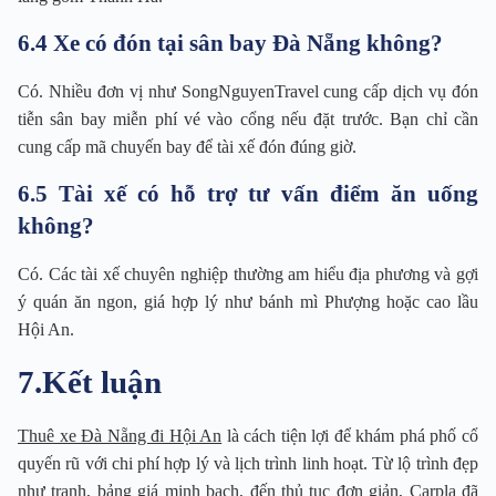
6.4 Xe có đón tại sân bay Đà Nẵng không?
Có. Nhiều đơn vị như SongNguyenTravel cung cấp dịch vụ đón
tiễn sân bay miễn phí vé vào cổng nếu đặt trước. Bạn chỉ cần
cung cấp mã chuyến bay để tài xế đón đúng giờ.
6.5 Tài xế có hỗ trợ tư vấn điểm ăn uống
không?
Có. Các tài xế chuyên nghiệp thường am hiểu địa phương và gợi
ý quán ăn ngon, giá hợp lý như bánh mì Phượng hoặc cao lầu
Hội An.
7.Kết luận
Thuê xe Đà Nẵng đi Hội An
là cách tiện lợi để khám phá phố cổ
quyến rũ với chi phí hợp lý và lịch trình linh hoạt. Từ lộ trình đẹp
như tranh, bảng giá minh bạch, đến thủ tục đơn giản, Carpla đã