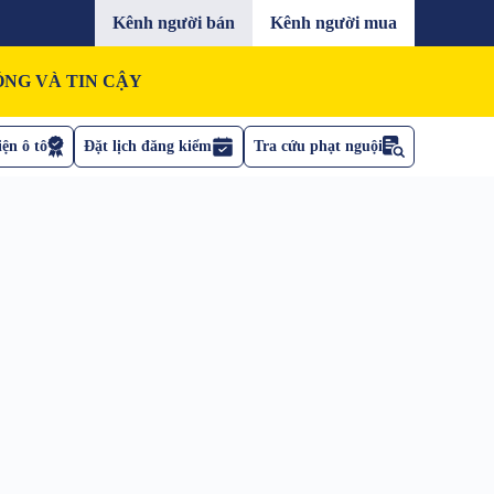
Kênh người bán
Kênh người mua
NG VÀ TIN CẬY
ện ô tô
Đặt lịch đăng kiểm
Tra cứu phạt nguội
?