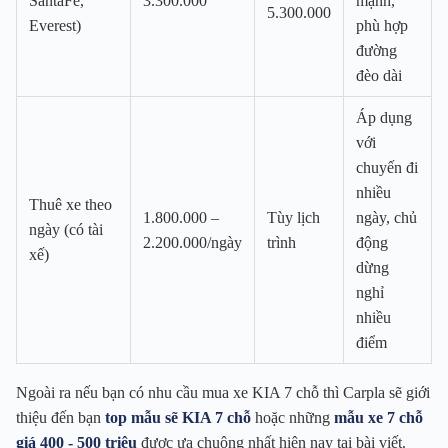
SantaFe,
3.300.000
mạnh,
5.300.000
Everest)
phù hợp
đường
đèo dài
Áp dụng
với
chuyến đi
nhiều
Thuê xe theo
1.800.000 –
Tùy lịch
ngày, chủ
ngày (có tài
2.200.000/ngày
trình
động
xế)
dừng
nghỉ
nhiều
điểm
Ngoài ra nếu bạn có nhu cầu mua xe KIA 7 chỗ thì Carpla sẽ giới
thiệu đến bạn
top mẫu sẽ KIA 7 chỗ
hoặc những
mẫu xe 7 chỗ
giá 400 - 500 triệu
được ưa chuộng nhất hiện nay tại bài viết.