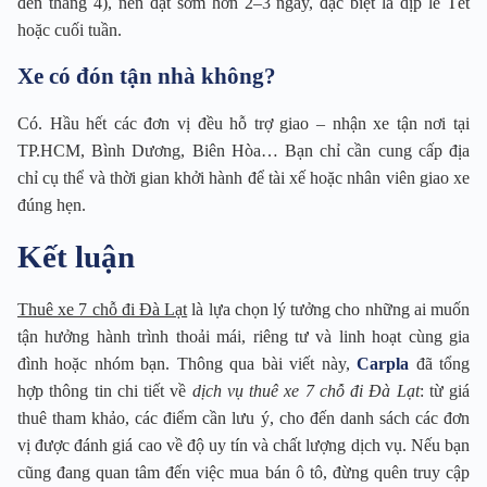
đến tháng 4), nên đặt sớm hơn 2–3 ngày, đặc biệt là dịp lễ Tết
hoặc cuối tuần.
Xe có đón tận nhà không?
Có. Hầu hết các đơn vị đều hỗ trợ giao – nhận xe tận nơi tại
TP.HCM, Bình Dương, Biên Hòa… Bạn chỉ cần cung cấp địa
chỉ cụ thể và thời gian khởi hành để tài xế hoặc nhân viên giao xe
đúng hẹn.
Kết luận
Thuê xe 7 chỗ đi Đà Lạt
là lựa chọn lý tưởng cho những ai muốn
tận hưởng hành trình thoải mái, riêng tư và linh hoạt cùng gia
đình hoặc nhóm bạn. Thông qua bài viết này,
Carpla
đã tổng
hợp thông tin chi tiết về
dịch vụ thuê xe 7 chỗ đi Đà Lạt
: từ giá
thuê tham khảo, các điểm cần lưu ý, cho đến danh sách các đơn
vị được đánh giá cao về độ uy tín và chất lượng dịch vụ. Nếu bạn
cũng đang quan tâm đến việc mua bán ô tô, đừng quên truy cập