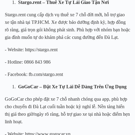
Stargo.rent – Thuê Xe Tự Lái Giao Tận Nơi
Stargo.rent cung cấp dịch vụ thuê xe 7 chỗ đời mới, hỗ trợ giao
xe tận nhà tại TP.HCM. Xe được bảo dưỡng định kỳ, hợp đồng
rõ ràng, giá trọn gói không phát sinh. Phù hợp với nhóm bạn hoặc
gia đình muốn tự do khám phá các cung đường đến Đà Lạt.
- Website: https://stargo.rent
- Hotline: 0866 843 986
- Facebook: fb.com/stargo.rent
GoGoCar – Đặt Xe Tự Lái Dễ Dàng Trên Ứng Dụng
GoGoCar cho phép đặt xe 7 chỗ nhanh chóng qua app, phù hợp
cho chuyến đi Đà Lạt cuối tuần hoặc kỳ nghỉ lễ. Nền tảng hiển
thị giá theo giờ/ngày rõ ràng, hỗ trợ giao xe tại nhà hoặc điểm hẹn
linh hoạt.
- Website: https://www.gogocar.vn