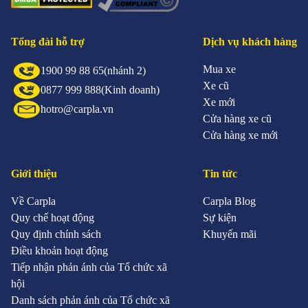
Tổng đài hỗ trợ
Dịch vụ khách hàng
Mua xe
1900 99 88 65
(nhánh 2)
Xe cũ
0877 999 888
(Kinh doanh)
Xe mới
hotro@carpla.vn
Cửa hàng xe cũ
Cửa hàng xe mới
Giới thiệu
Tin tức
Về Carpla
Carpla Blog
Quy chế hoạt động
Sự kiện
Quy định chính sách
Khuyến mãi
Điều khoản hoạt động
Tiếp nhận phản ánh của Tổ chức xã
hội
Danh sách phản ánh của Tổ chức xã