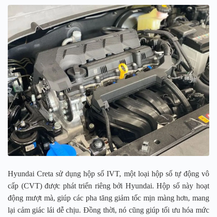
Hyundai Creta sử dụng hộp số IVT, một loại hộp số tự động vô
cấp (CVT) được phát triển riêng bởi Hyundai. Hộp số này hoạt
động mượt mà, giúp các pha tăng giảm tốc mịn màng hơn, mang
lại cảm giác lái dễ chịu. Đồng thời, nó cũng giúp tối ưu hóa mức