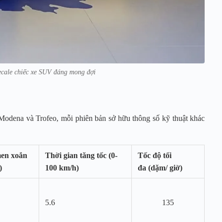
cale chiếc xe SUV đáng mong đợi
 Modena và Trofeo, mỗi phiên bản sở hữu thông số kỹ thuật khác
en xoắn
Thời gian tăng tốc (0-
Tốc độ tối
)
100 km/h)
đa (dặm/ giờ)
5.6
135