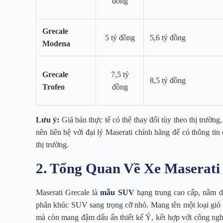
đồng
Grecale
5 tỷ đồng
5,6 tỷ đồng
Modena
Grecale
7,5 tỷ
8,5 tỷ đồng
Trofeo
đồng
Lưu ý:
Giá bán thực tế có thể thay đổi tùy theo thị trườn
nên liên hệ với đại lý Maserati chính hãng để có thông tin
thị trường.
2. Tổng Quan Về Xe Maserati
Maserati Grecale là
mẫu SUV
hạng trung cao cấp, nằm dư
phân khúc SUV sang trọng cỡ nhỏ. Mang tên một loại gió 
mà còn mang đậm dấu ấn thiết kế Ý, kết hợp với công nghệ 