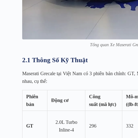
Tổng quan Xe Maserati Gre
2.1 Thông Số Kỹ Thuật
Maserati Grecale tại Việt Nam có 3 phiên bản chính: GT,
nhau, cụ thể:
Phiên
Công
Mô-m
Động cơ
bản
suất (mã lực)
((lb-ft
2.0L Turbo
GT
296
332
Inline-4