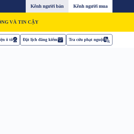
Kênh người bán
Kênh người mua
NG VÀ TIN CẬY
ện ô tô
Đặt lịch đăng kiểm
Tra cứu phạt nguội