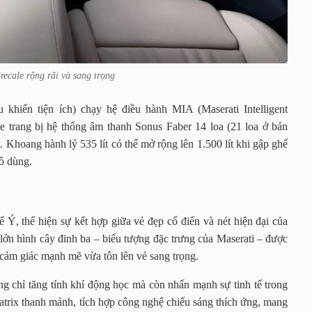
recale rộng rãi và sang trọng
u khiển tiện ích) chạy hệ điều hành MIA (Maserati Intelligent
le trang bị hệ thống âm thanh Sonus Faber 14 loa (21 loa ở bản
t. Khoang hành lý 535 lít có thể mở rộng lên 1.500 lít khi gập ghế
ồ dùng.
 Ý, thể hiện sự kết hợp giữa vẻ đẹp cổ điển và nét hiện đại của
 lớn hình cây đinh ba – biểu tượng đặc trưng của Maserati – được
 cảm giác mạnh mẽ vừa tôn lên vẻ sang trọng.
g chỉ tăng tính khí động học mà còn nhấn mạnh sự tinh tế trong
Matrix thanh mảnh, tích hợp công nghệ chiếu sáng thích ứng, mang