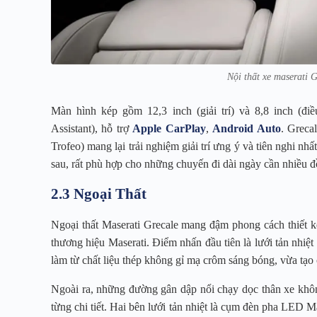
Nội thất xe maserati G
Màn hình kép gồm 12,3 inch (giải trí) và 8,8 inch (điề
Assistant), hỗ trợ
Apple CarPlay
,
Android Auto
. Greca
Trofeo) mang lại trải nghiệm giải trí ưng ý và tiên nghi nhấ
sau, rất phù hợp cho những chuyến đi dài ngày cần nhiều đ
2.3 Ngoại Thất
Ngoại thất Maserati Grecale mang đậm phong cách thiết kế
thương hiệu Maserati. Điểm nhấn đầu tiên là lưới tản nhiệt
làm từ chất liệu thép không gỉ mạ crôm sáng bóng, vừa tạo
Ngoài ra, những đường gân dập nổi chạy dọc thân xe khôn
từng chi tiết. Hai bên lưới tản nhiệt là cụm đèn pha LED 