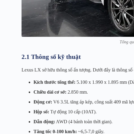
Tổng qu
2.1 Thông số kỹ thuật
Lexus LX sở hữu thông số ấn tượng. Dưới đây là thông số ch
Kích thước tổng thể:
5.100 x 1.990 x 1.895 mm (Dà
Chiều dài cơ sở:
2.850 mm.
Động cơ:
V6 3.5L tăng áp kép, công suất 409 mã l
Hộp số:
Tự động 10 cấp (10AT).
Dẫn động:
AWD (4 bánh toàn thời gian).
Tăng tốc 0-100 km/h:
~6,5-7,0 giây.