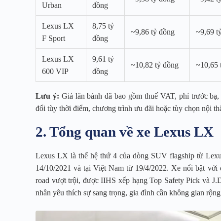
Urban
đồng
Lexus LX
8,75 tỷ
~9,86 tỷ đồng
~9,69 t
F Sport
đồng
Lexus LX
9,61 tỷ
~10,82 tỷ đồng
~10,65 
600 VIP
đồng
Lưu ý:
Giá lăn bánh đã bao gồm thuế VAT, phí trước bạ, 
đổi tùy thời điểm, chương trình ưu đãi hoặc tùy chọn nội th
2. Tổng quan về xe Lexus LX
Lexus LX là thế hệ thứ 4 của dòng SUV flagship từ Lexu
14/10/2021 và tại Việt Nam từ 19/4/2022. Xe nổi bật với 
road vượt trội, được IIHS xếp hạng Top Safety Pick và J
nhân yêu thích sự sang trọng, gia đình cần không gian rộn