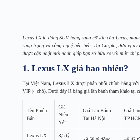
Lexus LX là dòng SUV hạng sang cỡ lớn của Lexus, mang 
sang trọng và công nghệ tiên tiến. Tại Carpla, đơn vị uy
được cập nhật mới nhất, giúp bạn sở hữu xe với mức chi ph
1. Lexus LX giá bao nhiêu?
Tại Việt Nam,
Lexus LX
được phân phối chính hãng với 
VIP (4 chỗ). Dưới đây là bảng giá lăn bánh tham khảo tại c
Giá
Tên Phiên
Giá Lăn Bánh
Giá Lăn
Niêm
Bản
Tại Hà Nội
TP.HC
Yết
Lexus LX
8,5 tỷ
~9,58 tỷ đồng
~9,42 t