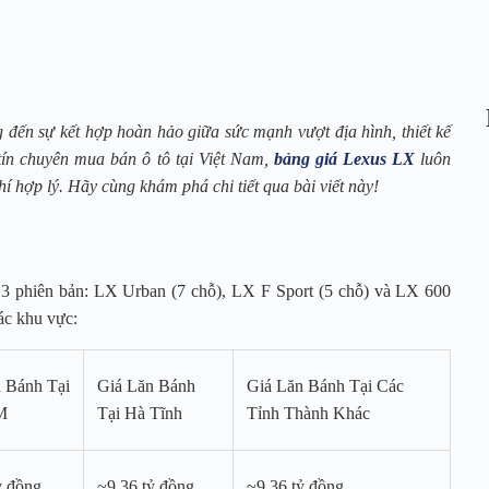
đến sự kết hợp hoàn hảo giữa sức mạnh vượt địa hình, thiết kế
 tín chuyên mua bán ô tô tại Việt Nam,
bảng giá Lexus LX
luôn
í hợp lý. Hãy cùng khám phá chi tiết qua bài viết này!
3 phiên bản: LX Urban (7 chỗ), LX F Sport (5 chỗ) và LX 600
ác khu vực:
 Bánh Tại
Giá Lăn Bánh
Giá Lăn Bánh Tại Các
M
Tại Hà Tĩnh
Tỉnh Thành Khác
ỷ đồng
~9,36 tỷ đồng
~9,36 tỷ đồng