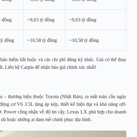
ỷ đồng
~9,63 tỷ đồng
~9,63 tỷ đồng
tỷ đồng
~10,58 tỷ đồng
~10,58 tỷ đồng
bảo hiểm bắt buộc và các chi phí đăng ký khác. Giá có thể thay
ất. Liên hệ Carpla để nhận báo giá chính xác nhất!
s – thương hiệu thuộc Toyota (Nhật Bản), ra mắt toàn cầu ngày
động cơ V6 3.5L tăng áp kép, thiết kế hiện đại và khả năng off-
.D. Power công nhận về độ tin cậy. Lexus LX phù hợp cho doanh
g rãi hoặc những ai đam mê chinh phục địa hình.