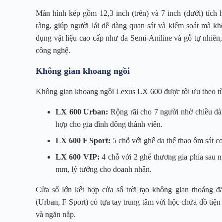
Màn hình kép gồm 12,3 inch (trên) và 7 inch (dưới) tích 
ràng, giúp người lái dễ dàng quan sát và kiểm soát mà kh
dụng vật liệu cao cấp như da Semi-Aniline và gỗ tự nhiên,
công nghệ.
Không gian khoang ngồi
Không gian khoang ngồi Lexus LX 600 được tối ưu theo từ
LX 600 Urban:
Rộng rãi cho 7 người nhờ chiều dà
hợp cho gia đình đông thành viên.
LX 600 F Sport:
5 chỗ với ghế da thể thao ôm sát 
LX 600 VIP:
4 chỗ với 2 ghế thương gia phía sau n
mm, lý tưởng cho doanh nhân.
Cửa sổ lớn kết hợp cửa sổ trời tạo không gian thoáng 
(Urban, F Sport) có tựa tay trung tâm với hộc chứa đồ tiện 
và ngăn nắp.