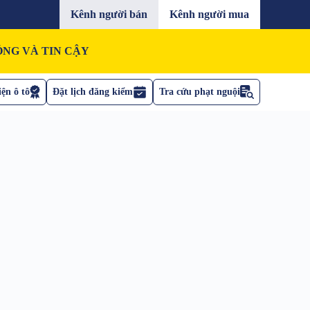
Kênh người bán
Kênh người mua
NG VÀ TIN CẬY
ện ô tô
Đặt lịch đăng kiểm
Tra cứu phạt nguội