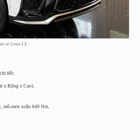
an xe Lexus LX
i tiết:
i x Rộng x Cao).
ực, mô-men xoắn 649 Nm.