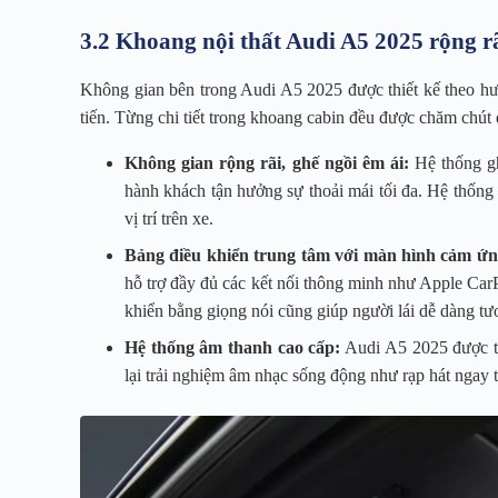
3.2 Khoang nội thất Audi A5 2025 rộng rã
Không gian bên trong Audi A5 2025 được thiết kế theo hướ
tiến. Từng chi tiết trong khoang cabin đều được chăm chút đ
Không gian rộng rãi, ghế ngồi êm ái:
Hệ thống gh
hành khách tận hưởng sự thoải mái tối đa. Hệ thống 
vị trí trên xe.
Bảng điều khiển trung tâm với màn hình cảm ứng
hỗ trợ đầy đủ các kết nối thông minh như Apple CarP
khiển bằng giọng nói cũng giúp người lái dễ dàng tư
Hệ thống âm thanh cao cấp:
Audi A5 2025 được t
lại trải nghiệm âm nhạc sống động như rạp hát ngay t