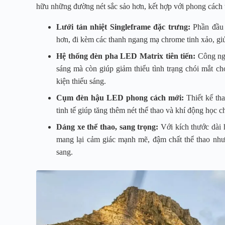
hữu những đường nét sắc sảo hơn, kết hợp với phong cách t
Lưới tản nhiệt Singleframe đặc trưng:
Phần đầu x
hơn, đi kèm các thanh ngang mạ chrome tinh xảo, gi
Hệ thống đèn pha LED Matrix tiên tiến:
Công ngh
sáng mà còn giúp giảm thiểu tình trạng chói mắt cho
kiện thiếu sáng.
Cụm đèn hậu LED phong cách mới:
Thiết kế th
tinh tế giúp tăng thêm nét thể thao và khí động học c
Dáng xe thể thao, sang trọng:
Với kích thước dài 
mang lại cảm giác mạnh mẽ, đậm chất thể thao nh
sang.