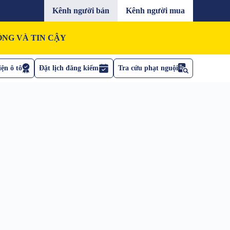
Kênh người bán
Kênh người mua
NG VÀ TIN CẬY
ện ô tô
Đặt lịch đăng kiểm
Tra cứu phạt nguội