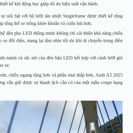
hiết kế khí động học giúp tối ưu hiệu suất vận hành.
e nổi bật với bộ lưới tản nhiệt Singleframe được thiết kế rộng
úp tổng thể xe trông khỏe khoắn và cuốn hút hơn.
ệ đèn pha LED thông minh không chỉ cải thiện khả năng chiếu
 xe đối diện, mang lại tầm nhìn tối ưu khi di chuyển trong điều
anh mảnh và sắc nét của đèn hậu LED kết hợp với cánh lướt gió
ho xe.
hơn, chiều ngang rộng hơn và phần mui thấp hơn, Audi A5 2025
ưng vẫn giữ được sự thanh lịch cần có của một mẫu coupe hạng