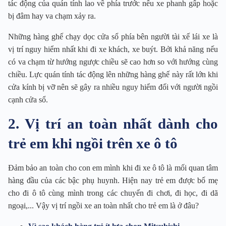
tác động của quán tính lao về phía trước nếu xe phanh gấp hoặc
bị đâm hay va chạm xảy ra.
Những hàng ghế chạy dọc cửa sổ phía bên người tài xế lái xe là
vị trí nguy hiểm nhất khi đi xe khách, xe buýt. Bởi khả năng nếu
có va chạm từ hướng ngược chiều sẽ cao hơn so với hướng cùng
chiều. Lực quán tính tác động lên những hàng ghế này rất lớn khi
cửa kính bị vỡ nên sẽ gây ra nhiều nguy hiểm đối với người ngồi
cạnh cửa sổ.
2. Vị trí an toàn nhất dành cho
trẻ em khi ngồi trên xe ô tô
Đảm bảo an toàn cho con em mình khi đi xe ô tô là mối quan tâm
hàng đầu của các bậc phụ huynh. Hiện nay trẻ em được bố mẹ
cho đi ô tô cùng mình trong các chuyến đi chơi, đi học, đi dã
ngoại,... Vậy vị trí ngồi xe an toàn nhất cho trẻ em là ở đâu?