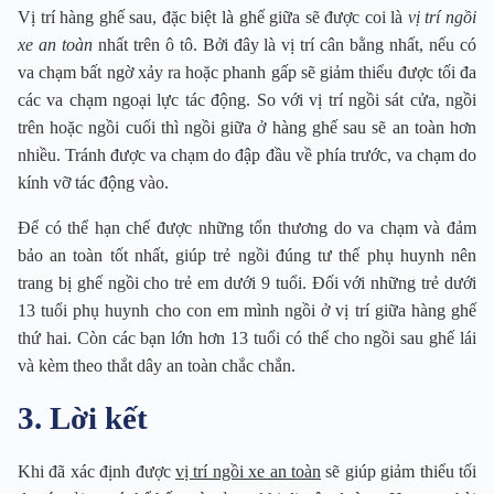
Vị trí hàng ghế sau, đặc biệt là ghế giữa sẽ được coi là
vị trí ngồi
xe an toàn
nhất trên ô tô. Bởi đây là vị trí cân bằng nhất, nếu có
va chạm bất ngờ xảy ra hoặc phanh gấp sẽ giảm thiểu được tối đa
các va chạm ngoại lực tác động. So với vị trí ngồi sát cửa, ngồi
trên hoặc ngồi cuối thì ngồi giữa ở hàng ghế sau sẽ an toàn hơn
nhiều. Tránh được va chạm do đập đầu về phía trước, va chạm do
kính vỡ tác động vào.
Để có thể hạn chế được những tổn thương do va chạm và đảm
bảo an toàn tốt nhất, giúp trẻ ngồi đúng tư thế phụ huynh nên
trang bị ghế ngồi cho trẻ em dưới 9 tuổi. Đối với những trẻ dưới
13 tuổi phụ huynh cho con em mình ngồi ở vị trí giữa hàng ghế
thứ hai. Còn các bạn lớn hơn 13 tuổi có thể cho ngồi sau ghế lái
và kèm theo thắt dây an toàn chắc chắn.
3. Lời kết
Khi đã xác định được
vị trí ngồi xe an toàn
sẽ giúp giảm thiểu tối