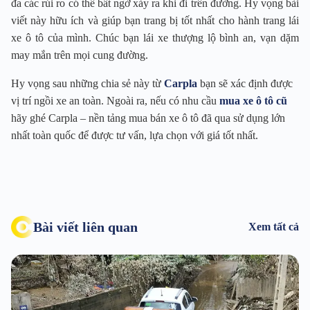
đa các rủi ro có thể bất ngờ xảy ra khi đi trên đường. Hy vọng bài
viết này hữu ích và giúp bạn trang bị tốt nhất cho hành trang lái
xe ô tô của mình. Chúc bạn lái xe thượng lộ bình an, vạn dặm
may mắn trên mọi cung đường.
Hy vọng sau những chia sẻ này từ
Carpla
bạn sẽ xác định được
vị trí ngồi xe an toàn. Ngoài ra, nếu có nhu cầu
mua xe ô tô cũ
hãy ghé Carpla – nền tảng mua bán xe ô tô đã qua sử dụng lớn
nhất toàn quốc để được tư vấn, lựa chọn với giá tốt nhất.
Bài viết liên quan
Xem tất cả