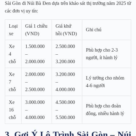
Sài Gòn đi Núi Bà Đen dựa trên khảo sát thị trường năm 2025 từ
các đơn vị uy tín:
Loại
Giá 1 chiều
Giá khứ
Ghi chú
xe
(VND)
hồi (VND)
Xe
1.500.000
2.500.000
Phù hợp cho 2-3
4
–
–
người, ít hành lý
chỗ
2.000.000
3.200.000
Xe
2.000.000
3.200.000
Lý tưởng cho nhóm
7
–
–
4-6 người
chỗ
2.500.000
4.000.000
Xe
3.000.000
4.500.000
Phù hợp cho đoàn
16
–
–
đông, nhiều hành lý
chỗ
4.000.000
5.500.000
3. Gợi Ý Lộ Trình Sài Gòn – Núi