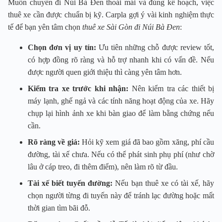
Muốn chuyến đi Núi Bà Đen thoải mái và đúng kế hoạch, việc
thuê xe cần được chuẩn bị kỹ. Carpla gợi ý vài kinh nghiệm thực
tế để bạn yên tâm chọn
thuê xe Sài Gòn đi Núi Bà Đen
:
Chọn đơn vị uy tín:
Ưu tiên những chỗ được review tốt,
có hợp đồng rõ ràng và hỗ trợ nhanh khi có vấn đề. Nếu
được người quen giới thiệu thì càng yên tâm hơn.
Kiểm tra xe trước khi nhận:
Nên kiểm tra các thiết bị
máy lạnh, ghế ngả và các tính năng hoạt động của xe. Hãy
chụp lại hình ảnh xe khi bàn giao để làm bằng chứng nếu
cần.
Rõ ràng về giá:
Hỏi kỹ xem giá đã bao gồm xăng, phí cầu
đường, tài xế chưa. Nếu có thể phát sinh phụ phí (như chờ
lâu ở cáp treo, đi thêm điểm), nên làm rõ từ đầu.
Tài xế biết tuyến đường:
Nếu bạn thuê xe có tài xế, hãy
chọn người từng đi tuyến này để tránh lạc đường hoặc mất
thời gian tìm bãi đỗ.