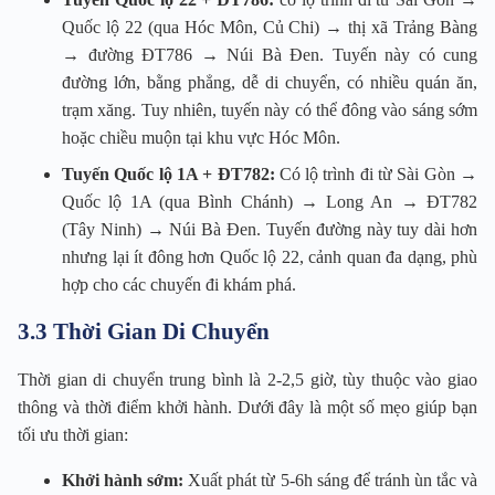
Quốc lộ 22 (qua Hóc Môn, Củ Chi) → thị xã Trảng Bàng
→ đường ĐT786 → Núi Bà Đen. Tuyến này có cung
đường lớn, bằng phẳng, dễ di chuyển, có nhiều quán ăn,
trạm xăng. Tuy nhiên, tuyến này có thể đông vào sáng sớm
hoặc chiều muộn tại khu vực Hóc Môn.
Tuyến Quốc lộ 1A + ĐT782:
Có lộ trình đi từ Sài Gòn →
Quốc lộ 1A (qua Bình Chánh) → Long An → ĐT782
(Tây Ninh) → Núi Bà Đen. Tuyến đường này tuy dài hơn
nhưng lại ít đông hơn Quốc lộ 22, cảnh quan đa dạng, phù
hợp cho các chuyến đi khám phá.
3.3 Thời Gian Di Chuyển
Thời gian di chuyển trung bình là 2-2,5 giờ, tùy thuộc vào giao
thông và thời điểm khởi hành. Dưới đây là một số mẹo giúp bạn
tối ưu thời gian:
Khởi hành sớm:
Xuất phát từ 5-6h sáng để tránh ùn tắc và