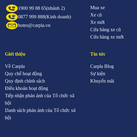
Mua xe
1900 99 88 65
(nhánh 2)
Xe cũ
0877 999 888
(Kinh doanh)
Xe mới
hotro@carpla.vn
Cửa hàng xe cũ
Cửa hàng xe mới
Giới thiệu
Tin tức
Về Carpla
Carpla Blog
Quy chế hoạt động
Sự kiện
Quy định chính sách
Khuyến mãi
Điều khoản hoạt động
Tiếp nhận phản ánh của Tổ chức xã
hội
Danh sách phản ánh của Tổ chức xã
hội