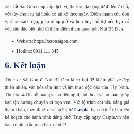
Xe Tốt Sài Gòn cung cấp dịch vụ thuê xe đa dạng từ 4 đến 7 chỗ,
với tùy chọn tự lái hoặc có tài xế theo ngày. Điểm mạnh của đơn
vị là xe sạch đẹp, giao đúng giờ và linh hoạt hỗ trợ nếu bạn có
yêu cầu đặc biệt như đi thêm điểm tham quan gần Núi Bà Đen.
Website: https://xetotsaigon.com
Hotline: 0911 111 345
6. Kết luận
Thuê xe Sài Gòn đi Núi Bà Đen
là cơ hội để khám phá vẻ đẹp
thiên nhiên, văn hóa tâm linh và ẩm thực độc đáo của Tây Ninh.
Thuê xe 4-16 chỗ mang lại sự tiện nghi, linh hoạt và an toàn, giúp
bạn tận hưởng chuyến đi trọn vẹn. Với lộ trình chi tiết, bảng giá
tham khảo, mẹo thuê xe và gợi ý từ
Carpla
, bạn có thể tự tin lên
kế hoạch cho hành trình đáng nhớ. Truy cập ngay Carpla.vn nếu
bạn có nhu cầu mua bán xe nhé!