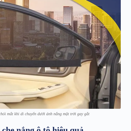
hói mắt khi di chuyển dưới ánh nắng mặt trời gay gắt
che nắng ô tô hiệu quả