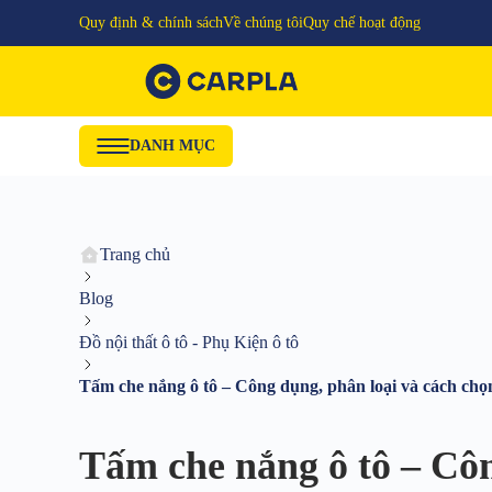
Quy định & chính sách
Về chúng tôi
Quy chế hoạt động
DANH MỤC
Trang chủ
Blog
Đồ nội thất ô tô - Phụ Kiện ô tô
Tấm che nắng ô tô – Công dụng, phân loại và cách ch
Tấm che nắng ô tô – Côn