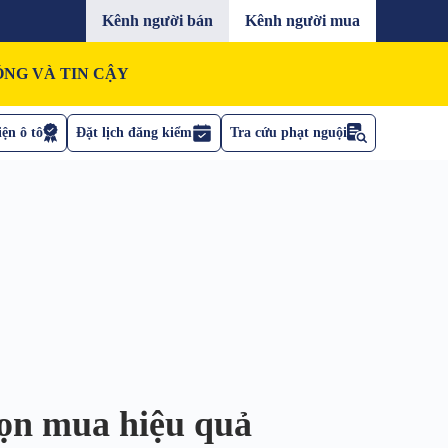
Kênh người bán
Kênh người mua
NG VÀ TIN CẬY
ện ô tô
Đặt lịch đăng kiểm
Tra cứu phạt nguội
họn mua hiệu quả