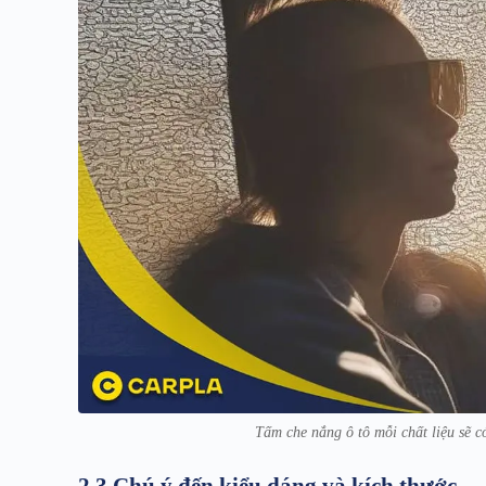
Tấm che nắng ô tô mỗi chất liệu sẽ
2.3 Chú ý đến kiểu dáng và kích thước