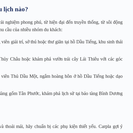
 lịch nào?
ải nghiệm phong phú, từ hiện đại đến truyền thống, từ sôi động
hu cầu của nhiều nhóm du khách:
n giải trí, sở thú hoặc thư giãn tại hồ Dầu Tiếng, khu sinh thái
 Thủy Châu hoặc khám phá vườn trái cây Lái Thiêu với các góc
 viên Thủ Dầu Một, ngắm hoàng hôn ở hồ Dầu Tiếng hoặc dạo
 làng gốm Tân Phước, khám phá lịch sử tại bảo tàng Bình Dương
và thoải mái, hãy chuẩn bị các phụ kiện thiết yếu. Carpla gợi ý