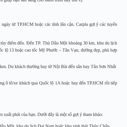
 ngày từ TP.HCM hoặc các tỉnh lân cận. Carpla gợi ý các tuyến
ùy điểm đến. Đến TP. Thủ Dầu Một khoảng 30 km, khu du lịch
c lộ 13 hoặc cao tốc Mỹ Phước – Tân Vạn, đường đẹp, phù hợp
km. Du khách thường bay từ Nội Bài đến sân bay Tân Sơn Nhất
g ô tô/xe khách qua Quốc lộ 1A hoặc bay đến TP.HCM rồi tiếp
m xuất phát của bạn. Dưới đây là một số gợi ý tham khảo:
Dầu Một, khu du lịch Đại Nam hoặc khu sinh thái Thủy Châu.