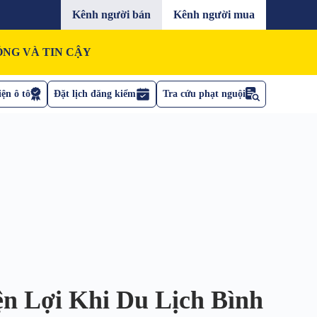
Kênh người bán
Kênh người mua
NG VÀ TIN CẬY
ện ô tô
Đặt lịch đăng kiểm
Tra cứu phạt nguội
ện Lợi Khi Du Lịch Bình