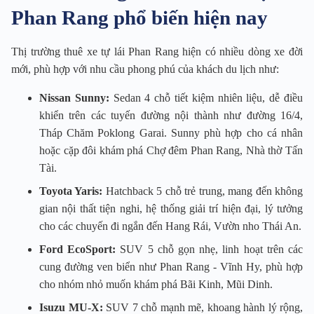
Phan Rang phổ biến hiện nay
Thị trường thuê xe tự lái Phan Rang hiện có nhiều dòng xe đời
mới, phù hợp với nhu cầu phong phú của khách du lịch như:
Nissan Sunny:
Sedan 4 chỗ tiết kiệm nhiên liệu, dễ điều
khiển trên các tuyến đường nội thành như đường 16/4,
Tháp Chăm Poklong Garai. Sunny phù hợp cho cá nhân
hoặc cặp đôi khám phá Chợ đêm Phan Rang, Nhà thờ Tấn
Tài.
Toyota Yaris:
Hatchback 5 chỗ trẻ trung, mang đến không
gian nội thất tiện nghi, hệ thống giải trí hiện đại, lý tưởng
cho các chuyến đi ngắn đến Hang Rái, Vườn nho Thái An.
Ford EcoSport:
SUV 5 chỗ gọn nhẹ, linh hoạt trên các
cung đường ven biển như Phan Rang - Vĩnh Hy, phù hợp
cho nhóm nhỏ muốn khám phá Bãi Kinh, Mũi Dinh.
Isuzu MU-X:
SUV 7 chỗ mạnh mẽ, khoang hành lý rộng,