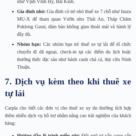
như Vịnh Vĩnh Hy, Bãi Kinh.
Gia đình nhỏ:
Gia đình có trẻ nhỏ thuê xe 7 chỗ như Isuzu
MU-X để tham quan Vườn nho Thái An, Tháp Chăm
Poklong Garai, đảm bảo không gian thoải mái và hành lý
đầy đủ.
Nhóm bạn:
Các nhóm bạn trẻ thuê xe tự lái để tổ chức
chuyến đi dã ngoại, check-in tại các điểm du lịch hoặc
thưởng thức đặc sản như bánh canh chả cá, thịt cừu Ninh
Thuận.
7. Dịch vụ kèm theo khi thuê xe
tự lái
Carpla cho biết các đơn vị cho thuê xe uy tín thường tích hợp
thêm nhiều dịch vụ hỗ trợ nhằm nâng cao trải nghiệm của khách
hàng:
Hướng dẫn lộ trình miễn phí:
Đội ngũ tư vấn cung cấp