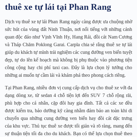
thuê xe tự lái tại Phan Rang
Dịch vụ thuê xe tự lái Phan Rang ngày càng được ưa chuộng nhờ
sức hút của vùng đất Ninh Thuận, nơi nổi tiếng với những cảnh
quan độc đáo như Vịnh Vĩnh Hy, Hang Rái, đồi cát Nam Cương
và Tháp Chăm Poklong Garai. Carpla chia sẻ rằng thuê xe tự lái
giúp du khách tự mình trải nghiệm các cung đường ven biển tuyệt
đẹp, tự do lên kế hoạch mà không bị phụ thuộc vào phương tiện
công cộng hay chi phí taxi cao. Đây là lựa chọn lý tưởng cho
những ai muốn tự cầm lái và khám phá theo phong cách riêng.
Tại Phan Rang, nhiều đơn vị cung cấp dịch vụ cho thuê xe với đa
dạng dòng xe, từ sedan 4 chỗ tiện lợi đến SUV 7 chỗ rộng rãi,
phù hợp cho cá nhân, cặp đôi hay gia đình. Tất cả các xe đều
được kiểm tra, bảo dưỡng kỹ càng nhằm đảm bảo an toàn khi di
chuyển qua những cung đường ven biển hay đồi cát đặc trưng
của khu vực. Thủ tục thuê xe được tối giản và rõ ràng, mang đến
sự thuận tiện tối đa cho du khách. Bạn có thể lựa chọn thuê theo