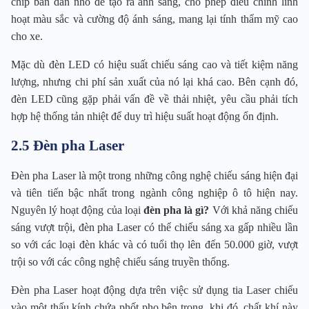
chip bán dẫn nhỏ để tạo ra ánh sáng, cho phép điều chỉnh linh
hoạt màu sắc và cường độ ánh sáng, mang lại tính thẩm mỹ cao
cho xe.
Mặc dù đèn LED có hiệu suất chiếu sáng cao và tiết kiệm năng
lượng, nhưng chi phí sản xuất của nó lại khá cao. Bên cạnh đó,
đèn LED cũng gặp phải vấn đề về thải nhiệt, yêu cầu phải tích
hợp hệ thống tản nhiệt để duy trì hiệu suất hoạt động ổn định.
2.5 Đèn pha Laser
Đèn pha Laser là một trong những công nghệ chiếu sáng hiện đại
và tiên tiến bậc nhất trong ngành công nghiệp ô tô hiện nay.
Nguyên lý hoạt động của loại
đèn pha là gì?
Với khả năng chiếu
sáng vượt trội, đèn pha Laser có thể chiếu sáng xa gấp nhiều lần
so với các loại đèn khác và có tuổi thọ lên đến 50.000 giờ, vượt
trội so với các công nghệ chiếu sáng truyền thống.
Đèn pha Laser hoạt động dựa trên việc sử dụng tia Laser chiếu
vào một thấu kính chứa phốt pho bên trong, khi đó, chất khí này