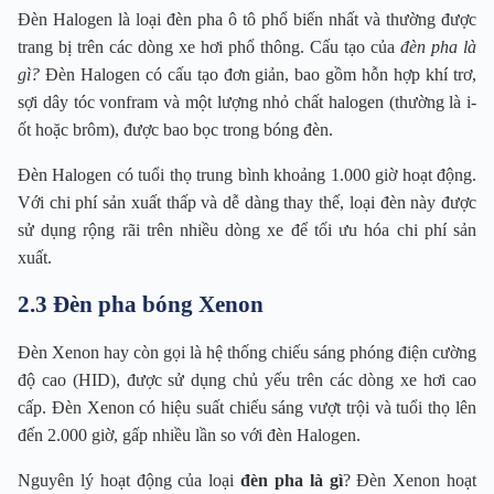
Đèn Halogen là loại đèn pha ô tô phổ biến nhất và thường được
trang bị trên các dòng xe hơi phổ thông. Cấu tạo của
đèn pha là
gì?
Đèn Halogen có cấu tạo đơn giản, bao gồm hỗn hợp khí trơ,
sợi dây tóc vonfram và một lượng nhỏ chất halogen (thường là i-
ốt hoặc brôm), được bao bọc trong bóng đèn.
Đèn Halogen có tuổi thọ trung bình khoảng 1.000 giờ hoạt động.
Với chi phí sản xuất thấp và dễ dàng thay thế, loại đèn này được
sử dụng rộng rãi trên nhiều dòng xe để tối ưu hóa chi phí sản
xuất.
2.3 Đèn pha bóng Xenon
Đèn Xenon hay còn gọi là hệ thống chiếu sáng phóng điện cường
độ cao (HID), được sử dụng chủ yếu trên các dòng xe hơi cao
cấp. Đèn Xenon có hiệu suất chiếu sáng vượt trội và tuổi thọ lên
đến 2.000 giờ, gấp nhiều lần so với đèn Halogen.
Nguyên lý hoạt động của loại
đèn pha là gì
? Đèn Xenon hoạt