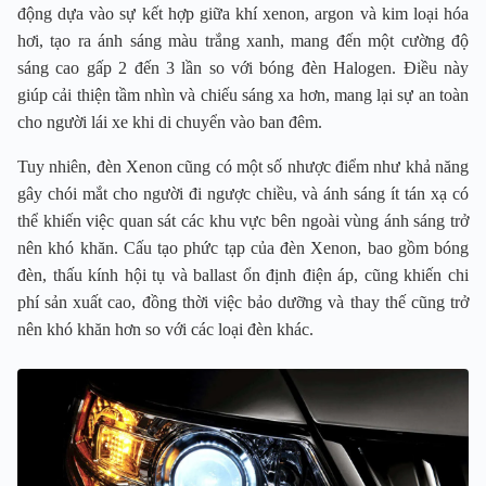
động dựa vào sự kết hợp giữa khí xenon, argon và kim loại hóa
hơi, tạo ra ánh sáng màu trắng xanh, mang đến một cường độ
sáng cao gấp 2 đến 3 lần so với bóng đèn Halogen. Điều này
giúp cải thiện tầm nhìn và chiếu sáng xa hơn, mang lại sự an toàn
cho người lái xe khi di chuyển vào ban đêm.
Tuy nhiên, đèn Xenon cũng có một số nhược điểm như khả năng
gây chói mắt cho người đi ngược chiều, và ánh sáng ít tán xạ có
thể khiến việc quan sát các khu vực bên ngoài vùng ánh sáng trở
nên khó khăn. Cấu tạo phức tạp của đèn Xenon, bao gồm bóng
đèn, thấu kính hội tụ và ballast ổn định điện áp, cũng khiến chi
phí sản xuất cao, đồng thời việc bảo dưỡng và thay thế cũng trở
nên khó khăn hơn so với các loại đèn khác.