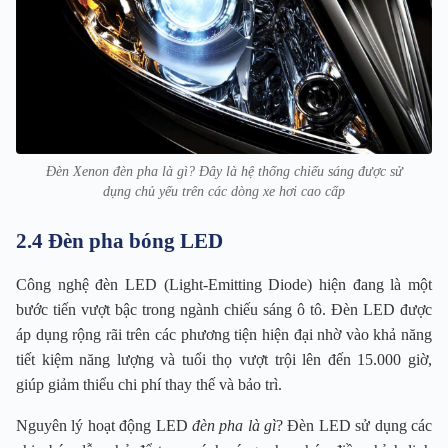
Đèn Xenon đèn pha là gì? Đây là hệ thống chiếu sáng được sử
dụng chủ yếu trên các dòng xe hơi cao cấp
2.4 Đèn pha bóng LED
Công nghệ đèn LED (Light-Emitting Diode) hiện đang là một
bước tiến vượt bậc trong ngành chiếu sáng ô tô. Đèn LED được
áp dụng rộng rãi trên các phương tiện hiện đại nhờ vào khả năng
tiết kiệm năng lượng và tuổi thọ vượt trội lên đến 15.000 giờ,
giúp giảm thiểu chi phí thay thế và bảo trì.
Nguyên lý hoạt động LED
đèn pha là gì
? Đèn LED sử dụng các