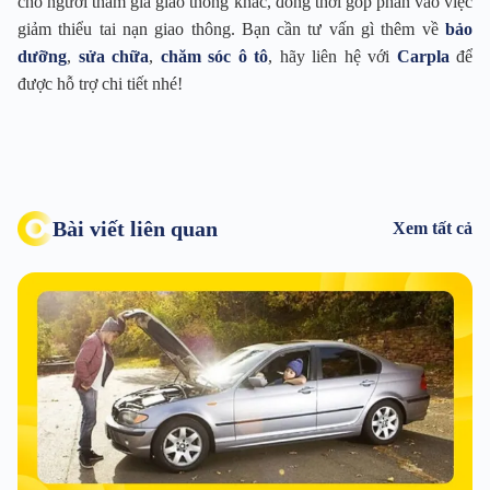
cho người tham gia giao thông khác, đồng thời góp phần vào việc
giảm thiểu tai nạn giao thông. Bạn cần tư vấn gì thêm về
bảo
dưỡng
,
sửa chữa
,
chăm sóc ô tô
, hãy liên hệ với
Carpla
để
được hỗ trợ chi tiết nhé!
Bài viết liên quan
Xem tất cả