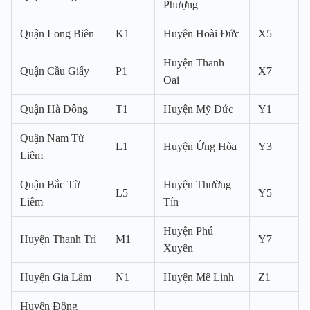
Phượng
Quận Long Biên
K1
Huyện Hoài Đức
X5
Huyện Thanh
Quận Cầu Giấy
P1
X7
Oai
Quận Hà Đông
T1
Huyện Mỹ Đức
Y1
Quận Nam Từ
L1
Huyện Ứng Hòa
Y3
Liêm
Quận Bắc Từ
Huyện Thường
L5
Y5
Liêm
Tín
Huyện Phú
Huyện Thanh Trì
M1
Y7
Xuyên
Huyện Gia Lâm
N1
Huyện Mê Linh
Z1
Huyện Đông