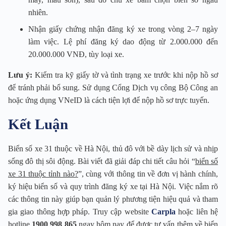
nhiên.
Nhận giấy chứng nhận đăng ký xe trong vòng 2–7 ngày
làm việc. Lệ phí đăng ký dao động từ 2.000.000 đến
20.000.000 VNĐ, tùy loại xe.
Lưu ý:
Kiểm tra kỹ giấy tờ và tình trạng xe trước khi nộp hồ sơ
để tránh phải bổ sung. Sử dụng Cổng Dịch vụ công Bộ Công an
hoặc ứng dụng VNeID là cách tiện lợi để nộp hồ sơ trực tuyến.
Kết Luận
Biển số xe 31 thuộc về Hà Nội, thủ đô với bề dày lịch sử và nhịp
sống đô thị sôi động. Bài viết đã giải đáp chi tiết câu hỏi “
biển số
xe 31 thuộc tỉnh nào?
”, cùng với thông tin về đơn vị hành chính,
ký hiệu biển số và quy trình đăng ký xe tại Hà Nội. Việc nắm rõ
các thông tin này giúp bạn quản lý phương tiện hiệu quả và tham
gia giao thông hợp pháp. Truy cập website
Carpla
hoặc liên hệ
hotline
1900 998 865
ngay hôm nay để được tư vấn thêm về biển