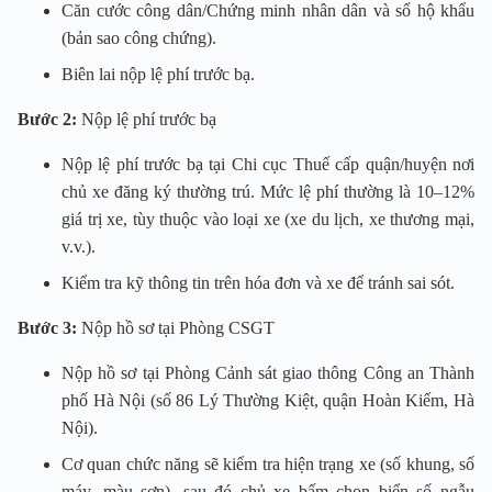
Căn cước công dân/Chứng minh nhân dân và sổ hộ khẩu
(bản sao công chứng).
Biên lai nộp lệ phí trước bạ.
Bước 2:
Nộp lệ phí trước bạ
Nộp lệ phí trước bạ tại Chi cục Thuế cấp quận/huyện nơi
chủ xe đăng ký thường trú. Mức lệ phí thường là 10–12%
giá trị xe, tùy thuộc vào loại xe (xe du lịch, xe thương mại,
v.v.).
Kiểm tra kỹ thông tin trên hóa đơn và xe để tránh sai sót.
Bước 3:
Nộp hồ sơ tại Phòng CSGT
Nộp hồ sơ tại Phòng Cảnh sát giao thông Công an Thành
phố Hà Nội (số 86 Lý Thường Kiệt, quận Hoàn Kiếm, Hà
Nội).
Cơ quan chức năng sẽ kiểm tra hiện trạng xe (số khung, số
máy, màu sơn), sau đó chủ xe bấm chọn biển số ngẫu