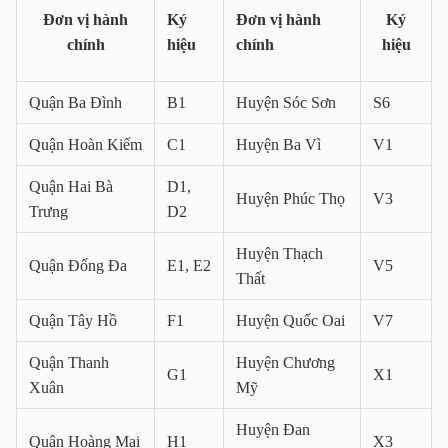
Đơn vị hành
Ký
Đơn vị hành
Ký
chính
hiệu
chính
hiệu
Quận Ba Đình
B1
Huyện Sóc Sơn
S6
Quận Hoàn Kiếm
C1
Huyện Ba Vì
V1
Quận Hai Bà
D1,
Huyện Phúc Thọ
V3
Trưng
D2
Huyện Thạch
Quận Đống Đa
E1, E2
V5
Thất
Quận Tây Hồ
F1
Huyện Quốc Oai
V7
Quận Thanh
Huyện Chương
G1
X1
Xuân
Mỹ
Huyện Đan
Quận Hoàng Mai
H1
X3