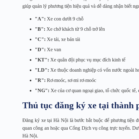
giúp quản lý phương tiện hiệu quả và dễ dàng nhận biết ng
"A":
Xe con dưới 9 chỗ
"B":
Xe chở khách từ 9 chỗ trở lên
"C":
Xe tải, xe bán tải
"D":
Xe van
"KT":
Xe quân đội phục vụ mục đích kinh tế
"LD":
Xe thuộc doanh nghiệp có vốn nước ngoài ho
"R":
Rơ-moóc, sơ-mi rơ-moóc
"NG":
Xe của cơ quan ngoại giao, tổ chức quốc tế,
Thủ tục đăng ký xe tại thành
Đăng ký xe tại Hà Nội là bước bắt buộc để phương tiện đ
quan công an hoặc qua Cổng Dịch vụ công trực tuyến. Dưới 
Hà Nội.