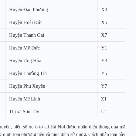
Huyện Đan Phượng
X3
Huyện Hoài Đức
X5
Huyện Thanh Oai
X7
Huyện Mỹ Đức
Y1
Huyện Ứng Hòa
Y3
Huyện Thường Tín
Y5
Huyện Phú Xuyên
Y7
Huyện Mê Linh
Z1
Thị xã Sơn Tây
U1
uyện, biển số xe ô tô tại Hà Nội được nhận diện thông qua mã
ác định loại phương tiện và mục đích sử dụng. Cách phân loại này