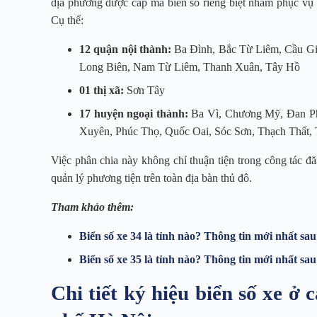
địa phương được cấp mã biển số riêng biệt nhằm phục vụ c
Cụ thể:
12 quận nội thành:
Ba Đình, Bắc Từ Liêm, Cầu Gi
Long Biên, Nam Từ Liêm, Thanh Xuân, Tây Hồ
01 thị xã:
Sơn Tây
17 huyện ngoại thành:
Ba Vì, Chương Mỹ, Đan Ph
Xuyên, Phúc Thọ, Quốc Oai, Sóc Sơn, Thạch Thất,
Việc phân chia này không chỉ thuận tiện trong công tác đ
quản lý phương tiện trên toàn địa bàn thủ đô.
Tham khảo thêm:
Biển số xe 34 là tỉnh nào? Thông tin mới nhất sa
Biển số xe 35 là tỉnh nào? Thông tin mới nhất sa
Chi tiết ký hiệu biển số xe ở