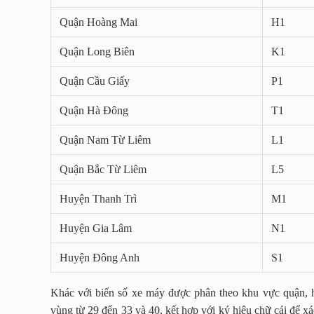
Quận Hoàng Mai
H1
Quận Long Biên
K1
Quận Cầu Giấy
P1
Quận Hà Đông
T1
Quận Nam Từ Liêm
L1
Quận Bắc Từ Liêm
L5
Huyện Thanh Trì
M1
Huyện Gia Lâm
N1
Huyện Đông Anh
S1
Khác với biển số xe máy được phân theo khu vực quận, h
vùng từ 29 đến 33 và 40, kết hợp với ký hiệu chữ cái để x