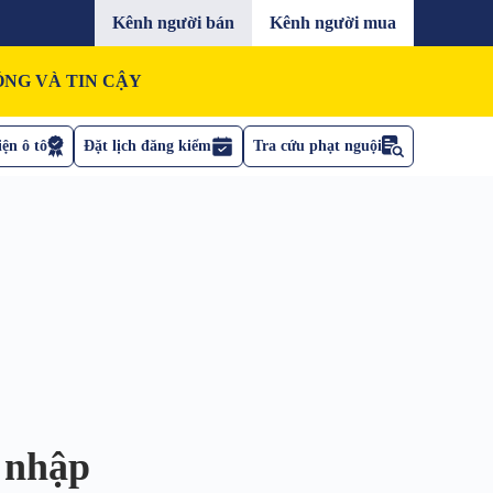
Kênh người bán
Kênh người mua
NG VÀ TIN CẬY
ện ô tô
Đặt lịch đăng kiểm
Tra cứu phạt nguội
p nhập