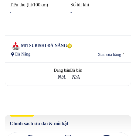
Tiêu thụ (lít/100km)
Số túi khí
-
-
MITSUBISHI ĐÀ NẴNG
Đà Nẵng
Xem cửa hàng
Đang bán
Đã bán
N/A
N/A
Chính sách ưu đãi & nổi bật