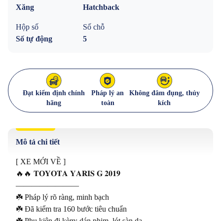
Xăng
Hatchback
Hộp số
Số chỗ
Số tự động
5
Đạt kiểm định chính
Pháp lý an
Không đâm đụng, thủy
hãng
toàn
kích
Mô tả chi tiết
[ XE MỚI VỀ ]

🔥🔥 𝐓𝐎𝐘𝐎𝐓𝐀 𝐘𝐀𝐑𝐈𝐒 𝐆 𝟐𝟎𝟏𝟗

————————

☘️ Pháp lý rõ ràng, minh bạch 

☘️ Đã kiểm tra 160 bước tiêu chuẩn

☘️ Phụ kiện đi kèm: dán phim, lót sàn da
