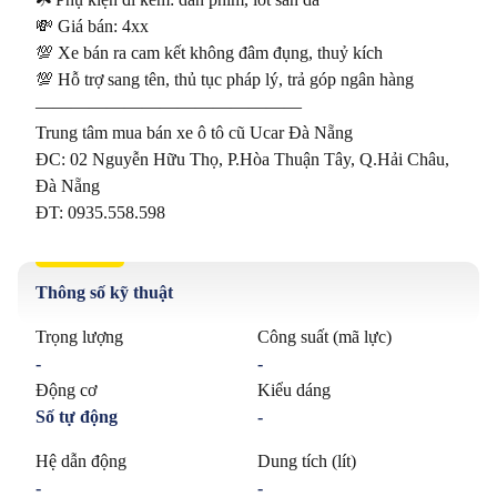
💸 Giá bán: 4xx

💯 Xe bán ra cam kết không đâm đụng, thuỷ kích

💯 Hỗ trợ sang tên, thủ tục pháp lý, trả góp ngân hàng

———————————————

Trung tâm mua bán xe ô tô cũ Ucar Đà Nẵng

ĐC: 02 Nguyễn Hữu Thọ, P.Hòa Thuận Tây, Q.Hải Châu, 
Đà Nẵng 

ĐT: 0935.558.598
Thông số kỹ thuật
Trọng lượng
Công suất (mã lực)
-
-
Động cơ
Kiểu dáng
Số tự động
-
Hệ dẫn động
Dung tích (lít)
-
-