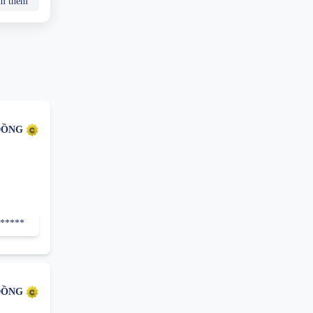
m thêm
ĐỒNG
******
ĐỒNG