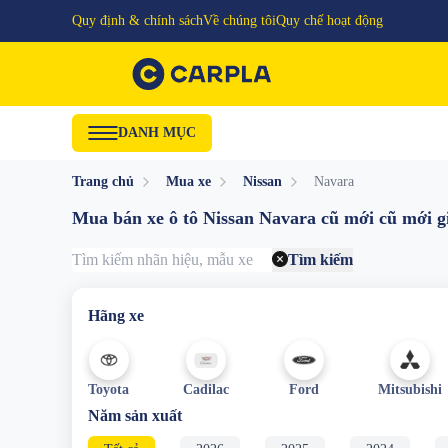
Quy định & chính sách
Về chúng tôi
Quy chế hoạt động
DANH MỤC
Trang chủ
Mua xe
Nissan
Navara
Mua bán xe ô tô Nissan Navara cũ mới cũ mới gi
Tìm kiếm
Hãng xe
Toyota
Cadilac
Ford
Mitsubishi
Năm sản xuất