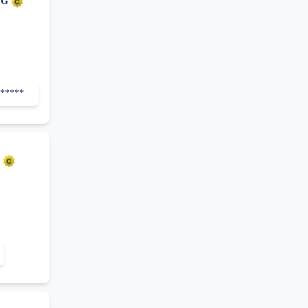
NG
******
i
Ú