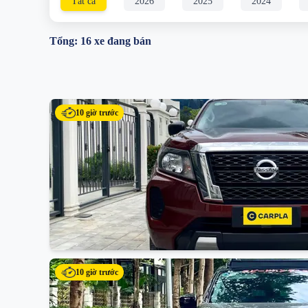
Tất cả
2026
2025
2024
Tổng:
16
xe đang bán
10 giờ trước
10 giờ trước