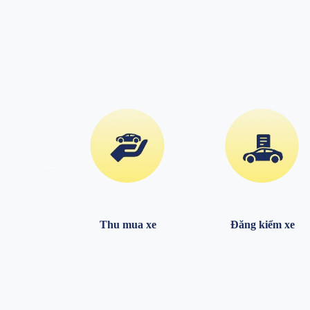
 mua xe
Thu mua xe
Đăng kiểm xe