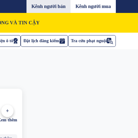
Kênh người bán
Kênh người mua
NG VÀ TIN CẬY
ện ô tô
Đặt lịch đăng kiểm
Tra cứu phạt nguội
+
Xem thêm