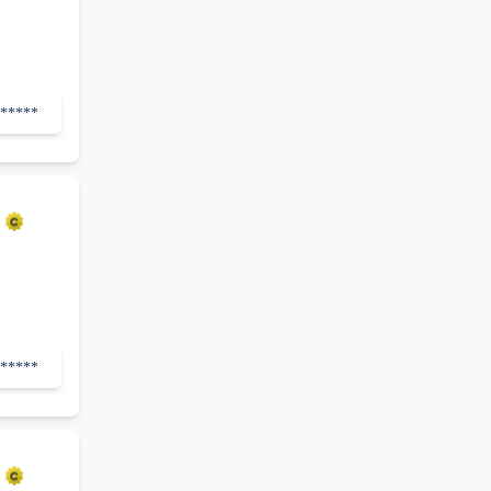
******
O
******
i
Ú