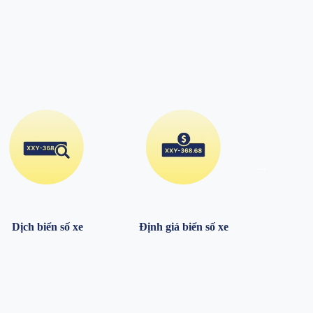
Xem ng
Dịch biển số xe
Định giá biển số xe