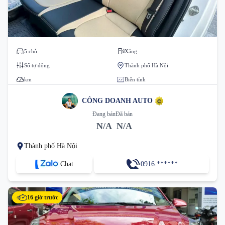
5 chỗ
Xăng
Số tự động
Thành phố Hà Nội
km
Biển tỉnh
CÔNG DOANH AUTO
Đang bán
Đã bán
N/A
N/A
Thành phố Hà Nội
Chat
0916.******
16 giờ trước