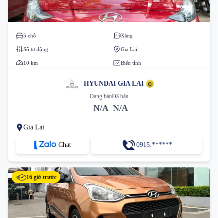
5 chỗ
Xăng
Số tự động
Gia Lai
10 km
Biển tỉnh
HYUNDAI GIA LAI
Đang bán
Đã bán
N/A
N/A
Gia Lai
Chat
0915.******
16 giờ trước