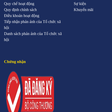
Nội thất:
Không gian rộng rãi bất ngờ, ghế bọc da
Quy chế hoạt động
Sự kiện
(bản cao cấp), màn hình 9 inch, mang lại sự thoải
Quy định chính sách
Khuyến mãi
mái trong phân khúc.
Điều khoản hoạt động
Động cơ:
Động cơ Kappa 1.2L, công suất 83 mã
Tiếp nhận phản ánh của Tổ chức xã
lực, hộp số tự động hoặc số sàn, vận hành linh hoạt
hội
trong phố.
Danh sách phản ánh của Tổ chức xã
Nhiên liệu:
Tiêu thụ 5-6 lít/100 km, tiết kiệm hàng
hội
đầu phân khúc A.
Hệ thống an toàn:
Trang bị ABS, EBD, 2 túi khí,
camera lùi (bản cao cấp), đảm bảo an toàn cơ bản.
Nhược điểm xe Hyundai i10
Chứng nhận
Cách âm chưa tốt, tiếng ồn từ động cơ và lốp hơi rõ
khi chạy tốc độ cao.
Nội thất bản thấp dùng ghế nỉ, thiếu tiện ích như
khởi động nút bấm.
Khoảng sáng gầm 152 mm hơi thấp, dễ va chạm trên
đường gồ ghề.
Một số dòng xe Hyundai i10 phổ biến tại Việt
Nam