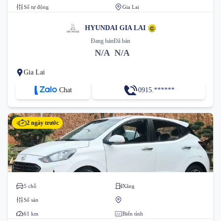
Số tự động
Gia Lai
HYUNDAI GIA LAI
Đang bán
Đã bán
N/A
N/A
Gia Lai
Chat
0915.******
2 ngày trước
5 chỗ
Xăng
Số sàn
61 km
Biển tỉnh