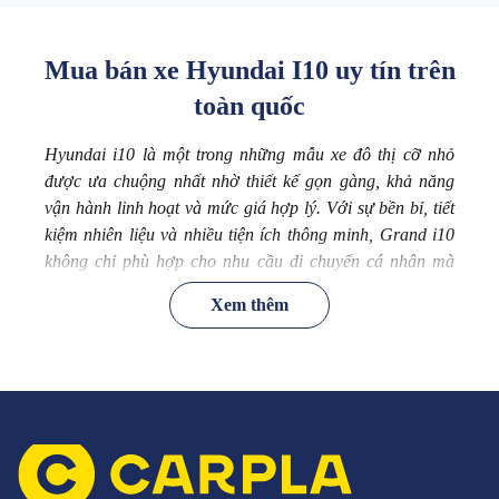
Mua bán xe Hyundai I10 uy tín trên
toàn quốc
Hyundai i10 là một trong những mẫu xe đô thị cỡ nhỏ
được ưa chuộng nhất nhờ thiết kế gọn gàng, khả năng
vận hành linh hoạt và mức giá hợp lý. Với sự bền bỉ, tiết
kiệm nhiên liệu và nhiều tiện ích thông minh, Grand i10
không chỉ phù hợp cho nhu cầu di chuyển cá nhân mà
còn là lựa chọn lý tưởng cho dịch vụ kinh doanh vận tải.
Xem thêm
Nếu bạn đang quan tâm đến mua bán xe Hyundai Grand
i10, hãy cùng Carpla tìm hiểu những thông tin hữu ích để
đảm bảo giao dịch an toàn, hiệu quả.
Giới thiệu chung về hãng xe
Hyundai i10
Hyundai i10 là mẫu hatchback cỡ nhỏ của Hyundai, được