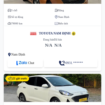
5 chỗ
Xăng
Số tự động
Nam Định
79000 km
Biển tỉnh
TOYOTA NAM ĐỊNH
Đang bán
Đã bán
N/A
N/A
Nam Định
Chat
0931.******
21 giờ trước