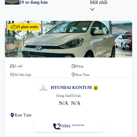
Mới nhất
19
xe đang bán
25 phút trước
5 chỗ
Xăng
Số hỗn hợp
Kon Tum
HYUNDAI KONTUM
Đang bán
Đã bán
N/A
N/A
Kon Tum
0984.******