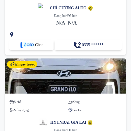
CHÍ CƯỜNG AUTO
Đang bán
Đã bán
N/A
N/A
Chat
0335.******
2 ngày trước
5 chỗ
Xăng
Số tự động
Gia Lai
HYUNDAI GIA LAI
Đang bán
Đã bán