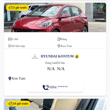
3 giờ trước
5 chỗ
Xăng
Số hỗn hợp
Kon Tum
HYUNDAI KONTUM
Đang bán
Đã bán
N/A
N/A
Kon Tum
0984.******
14 giờ trước