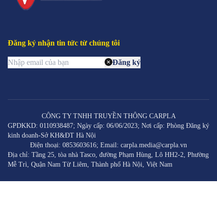
Hyundai i10 hiện phân phối 6 phiên bản tại Việt Nam
(bao gồm hatchback và sedan):
Grand i10 1.2 MT Base:
Giá 360 triệu VNĐ, số
Đăng ký nhận tin tức từ chúng tôi
sàn, ghế nỉ, phù hợp người dùng cơ bản.
Grand i10 1.2 MT:
Giá 405 triệu VNĐ, số sàn,
Đăng ký
thêm tiện ích như màn hình nhỏ.
Grand i10 1.2 AT:
Giá 435 triệu VNĐ, số tự động,
ghế da, tiện nghi nâng cấp.
Grand i10 Sedan 1.2 MT Base:
Giá 380 triệu
VNĐ, sedan, số sàn, thiết kế mang tính ứng dụng.
CÔNG TY TNHH TRUYỀN THÔNG CARPLA
Grand i10 Sedan 1.2 MT:
Giá 425 triệu VNĐ,
GPDKKD: 0110938487; Ngày cấp: 06/06/2023; Nơi cấp: Phòng Đăng ký
kinh doanh-Sở KH&ĐT Hà Nội
sedan, tiện ích cơ bản.
Điện thoại: 0853603616; Email: carpla.media@carpla.vn
Grand i10 Sedan 1.2 AT:
Giá 455 triệu VNĐ,
Địa chỉ: Tầng 25, tòa nhà Tasco, đường Phạm Hùng, Lô HH2-2, Phường
sedan, số tự động, an toàn tối ưu.
Mễ Trì, Quận Nam Từ Liêm, Thành phố Hà Nội, Việt Nam
Mua bán xe Hyundai Grand i10
mới & cũ uy tín tại Carpla
Carpla tự hào giới thiệu bộ sưu tập Hyundai i10 đa dạng