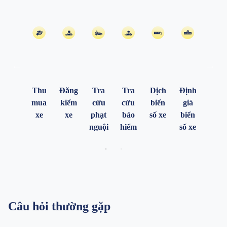
Xem
Xem
ngày
ngày
mua
mua
xe
xe
Thu
Đăng
Tra
Tra
Dịch
Định
mua
kiểm
cứu
cứu
biển
giá
xe
xe
phạt
bảo
số xe
biển
nguội
hiểm
số xe
Câu hỏi thường gặp