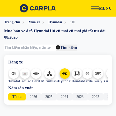
MENU
Trang chủ
Mua xe
Hyundai
i10
Mua bán xe ô tô Hyundai i10 cũ mới cũ mới giá tốt ưu đãi
08/2026
Tìm kiếm
Hãng xe
+
Toyota
Cadilac
Ford
Mitsubishi
Hyundai
Honda
Mazda
Geely
Xem th
Năm sản xuất
Tất cả
2026
2025
2024
2023
2022
2021