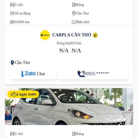
5 chỗ
Xăng
Số tự động
Cần Thơ
32000 km
Biển tỉnh
CARPLA CẦN THƠ
Đang bán
Đã bán
N/A
N/A
Cần Thơ
Chat
0933.******
2 ngày trước
5 chỗ
Xăng