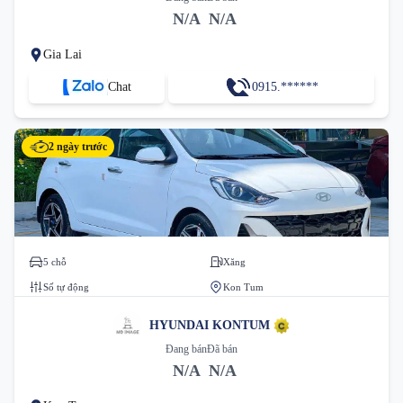
N/A
N/A
Gia Lai
Chat
0915.******
2 ngày trước
5 chỗ
Xăng
Số tự động
Kon Tum
HYUNDAI KONTUM
Đang bán
Đã bán
N/A
N/A