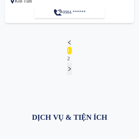
Kon Tum
0984.******
1
2
DỊCH VỤ & TIỆN ÍCH