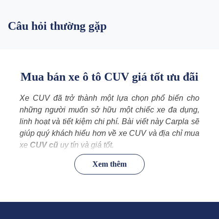
Câu hỏi thường gặp
Mua bán xe ô tô CUV giá tốt ưu đãi
Xe CUV đã trở thành một lựa chọn phổ biến cho
những người muốn sở hữu một chiếc xe đa dụng,
linh hoạt và tiết kiệm chi phí. Bài viết này Carpla sẽ
giúp quý khách hiểu hơn về xe CUV và địa chỉ mua
xe
CUV cũ
uy tín và giá tốt.
Xem thêm
Những đặc điểm của xe CUV
Xe CUV (Crossover Utility Vehicle) là dòng xe đa
dụng kết hợp giữa các đặc tính của xe du lịch và xe
thể thao. Thường có thiết kế giống xe du lịch như