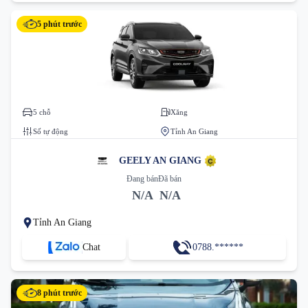
5 phút trước
5 chỗ
Xăng
Số tự động
Tỉnh An Giang
GEELY AN GIANG
Đang bán
Đã bán
N/A
N/A
Tỉnh An Giang
Chat
0788.******
8 phút trước