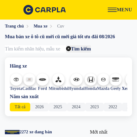
MENU
Trang chủ
Mua xe
Cuv
Mua bán xe ô tô cũ mới cũ mới giá tốt ưu đãi 08/2026
Tìm kiếm
Hãng xe
+
Toyota
Cadilac
Ford
Mitsubishi
Hyundai
Honda
Mazda
Geely
Xem th
Năm sản xuất
Tất cả
2026
2025
2024
2023
2022
2021
Mới nhất
2272
xe đang bán