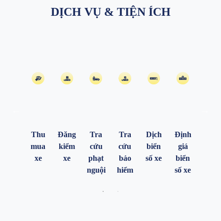
DỊCH VỤ & TIỆN ÍCH
Xem
Xem
ngày
ngày
mua
mua
xe
xe
Thu
Đăng
Tra
Tra
Dịch
Định
mua
kiểm
cứu
cứu
biển
giá
xe
xe
phạt
bảo
số xe
biển
nguội
hiểm
số xe