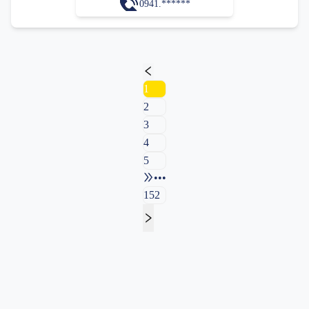
0941.******
1
2
3
4
5
•••
152