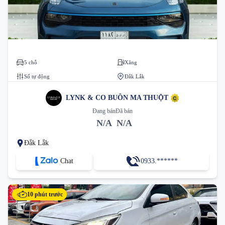
5 chỗ
Xăng
Số tự động
Đắk Lắk
LYNK & CO BUÔN MA THUỘT
Đang bán
Đã bán
N/A
N/A
Đắk Lắk
Chat
0933.******
10 phút trước