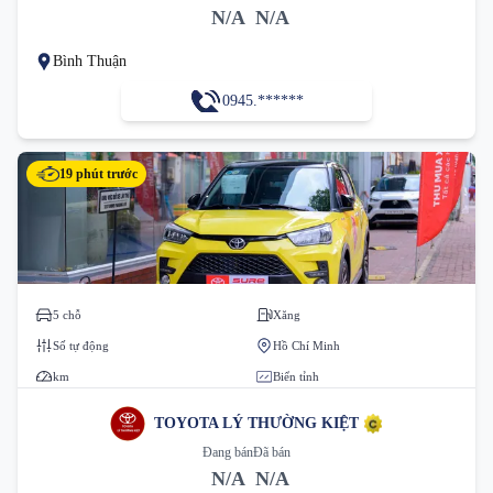
N/A
N/A
Bình Thuận
0945.******
19 phút trước
5 chỗ
Xăng
Số tự động
Hồ Chí Minh
km
Biển tỉnh
TOYOTA LÝ THƯỜNG KIỆT
Đang bán
Đã bán
N/A
N/A