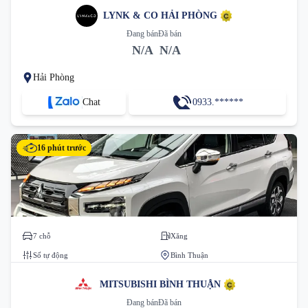
LYNK & CO HẢI PHÒNG
Đang bán
Đã bán
N/A
N/A
Hải Phòng
Chat
0933.******
16 phút trước
7 chỗ
Xăng
Số tự động
Bình Thuận
MITSUBISHI BÌNH THUẬN
Đang bán
Đã bán