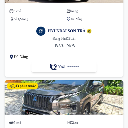
5 chỗ
Xăng
Số tự động
Đà Nẵng
HYUNDAI SƠN TRÀ
Đang bán
Đã bán
N/A
N/A
Đà Nẵng
0941.******
13 phút trước
7 chỗ
Xăng