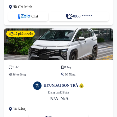
Hồ Chí Minh
Chat
0938.******
19 phút trước
7 chỗ
Xăng
Số tự động
Đà Nẵng
HYUNDAI SƠN TRÀ
Đang bán
Đã bán
N/A
N/A
Đà Nẵng