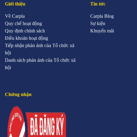
lịch truyền thống có cùng kích thước.
Giới thiệu
Tin tức
Hiệu suất và Tiết kiệm nhiên liệu:
Thường
Về Carpla
Carpla Blog
hướng đến việc cung cấp trải nghiệm lái xe
Quy chế hoạt động
Sự kiện
mượt mà và thoải mái hơn. Điều này giúp CUV
Quy định chính sách
Khuyến mãi
có trải nghiệm lái xe mượt mà và tiết kiệm
Điều khoản hoạt động
nhiên liệu hơn so với các dòng SUV.
Tiếp nhận phản ánh của Tổ chức xã
Khả năng vận hành và vượt địa hình:
Mặc
hội
dù một số mẫu CUV có thể có khoảng sáng
Danh sách phản ánh của Tổ chức xã
gầm lớn và hệ thống dẫn động 4 bánh, nhưng
hội
chúng thường không được tối ưu hóa cho việc
vượt qua địa hình khắc nghiệt như SUV.
Lợi ích của việc mua xe CUV cũ
Chứng nhận
Mua xe CUV cũ mang lại nhiều lợi ích cho người
tiêu dùng. Đầu tiên, mua xe CUV cũ giúp tiết kiệm
được một khoản tiền lớn so với việc mua xe mới.
Xe CUV cũ thường có giá bán thấp hơn nhiều so
với xe mới cùng loại, đồng thời giá trị giảm đi