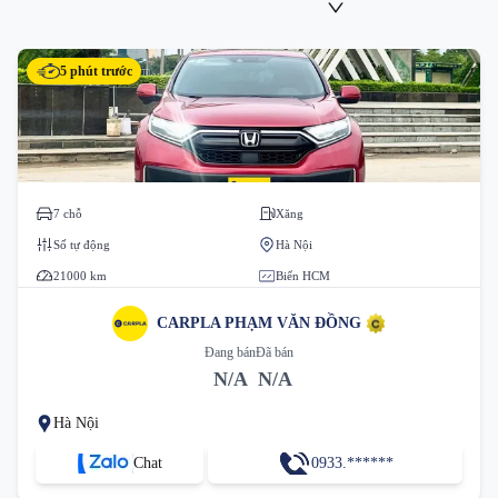
5 phút trước
7 chỗ
Xăng
Số tự động
Hà Nội
21000 km
Biển HCM
CARPLA PHẠM VĂN ĐỒNG
Đang bán
Đã bán
N/A
N/A
Hà Nội
Chat
0933.******