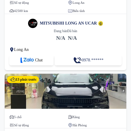
Số tự động
Long An
42500 km
Biển tỉnh
MITSUBISHI LONG AN UCAR
Đang bán
Đã bán
N/A
N/A
Long An
Chat
0978.******
13 phút trước
5 chỗ
Xăng
Số tự động
Hải Phòng