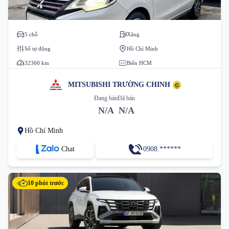
5 chỗ
Xăng
Số tự động
Hồ Chí Minh
32360 km
Biển HCM
MITSUBISHI TRƯỜNG CHINH
Đang bán
Đã bán
N/A
N/A
Hồ Chí Minh
Chat
0908.******
10 phút trước