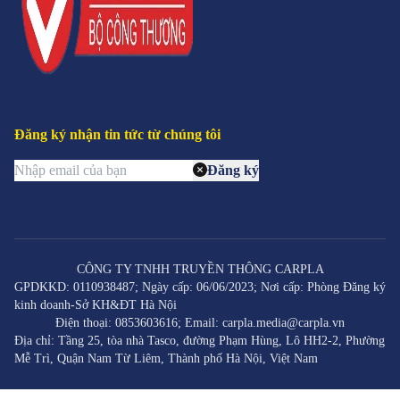
nhanh chóng sau khi rời khỏi showroom. Vì vậy,
người tiêu dùng có thể sở hữu một chiếc xe CUV
chất lượng với giá hợp lý.
Thứ hai, mua xe CUV cũ giúp tránh được những
khoản phí đăng ký và thuế trước bạ cao khi mua xe
mới. Điều này giúp người tiêu dùng tiết kiệm thêm
Đăng ký nhận tin tức từ chúng tôi
một số tiền đáng kể.
Đăng ký
Ngoài ra, xe CUV cũ thường đã trải qua giai đoạn
sửa chữa và bảo dưỡng, giúp người tiêu dùng
tránh được những rủi ro về chất lượng. Bên cạnh
đó, việc mua xe CUV cũ cũng giúp người tiêu dùng
có nhiều sự lựa chọn về mẫu mã, tính năng và
CÔNG TY TNHH TRUYỀN THÔNG CARPLA
GPDKKD: 0110938487; Ngày cấp: 06/06/2023; Nơi cấp: Phòng Đăng ký
phiên bản xe.
kinh doanh-Sở KH&ĐT Hà Nội
Điện thoại: 0853603616; Email: carpla.media@carpla.vn
Một số dòng xe CUV được bán
Địa chỉ: Tầng 25, tòa nhà Tasco, đường Phạm Hùng, Lô HH2-2, Phường
Mễ Trì, Quận Nam Từ Liêm, Thành phố Hà Nội, Việt Nam
cũ phổ biến tại VIệt Nam